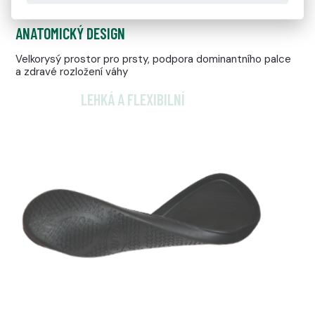
naboso, jen stylově
ANATOMICKÝ DESIGN
Velkorysý prostor pro prsty, podpora dominantního palce
a zdravé rozložení váhy
LEHKÁ A FLEXIBILNÍ