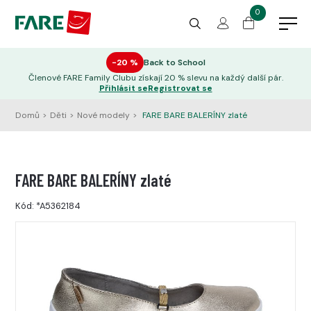
0
−20 %
Back to School
Členové FARE Family Clubu získají 20 % slevu na každý další pár.
Přihlásit se
Registrovat se
Domů
>
Děti
>
Nové modely
>
FARE BARE BALERÍNY zlaté
FARE BARE BALERÍNY zlaté
Kód:
*A5362184