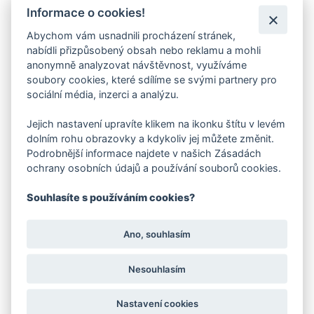
čase i při celodenním nošení.
Informace o cookies!
Abychom vám usnadnili procházení stránek,
VYVINUTO A VYROBENO VE FARE
nabídli přizpůsobený obsah nebo reklamu a mohli
anonymně analyzovat návštěvnost, využíváme
Vlastní konstrukce navržená pro městské prostředí,
soubory cookies, které sdílíme se svými partnery pro
výroba ve Valašských Kloboukách
sociální média, inzerci a analýzu.
Jejich nastavení upravíte klikem na ikonku štítu v levém
dolním rohu obrazovky a kdykoliv jej můžete změnit.
Podrobnější informace najdete v našich Zásadách
OPTIMALIZOVÁNO PRO MĚSTO
ochrany osobních údajů a používání souborů cookies.
Ideální pro dlažbu, beton, asfalt, interiéry i každodenní
Souhlasíte s používáním cookies?
městský provoz
Ano, souhlasím
Nesouhlasím
SKUTEČNÝ BAREFOOT POCIT
Nastavení cookies
Nulový drop, tenká podešev a volnost pro prsty – jako