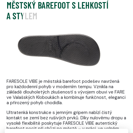
MĚSTSKÝ BAREFOOT S LEHKOSTÍ
A STYLEM
FARESOLE VIBE je městská barefoot podešev navržená
pro každodenní pohyb v moderním tempu. Vznikla na
základě dlouholetých zkušeností s vývojem obuvi ve FARE
ve Valašských Kloboukách a kombinuje funkčnost, eleganci
a přirozený pohyb chodidla.
Ultratenká konstrukce s jemným gripem nabízí čistý
kontakt se zemí bez rušivých prvků. Díky nulovému dropu a
vysoké flexibilitě poskytuje FARESOLE VIBE autentický
barefoot pocit při chůzi po městě – v práci, ve volném