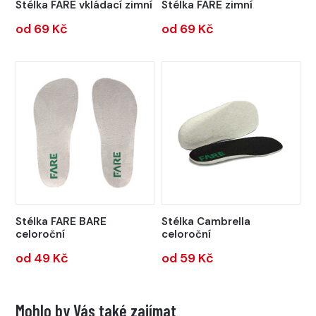
Stélka FARE vkládací zimní
Stélka FARE zimní
od 69 Kč
od 69 Kč
Stélka FARE BARE
Stélka Cambrella
celoroční
celoroční
od 49 Kč
od 59 Kč
Mohlo by Vás také zajímat