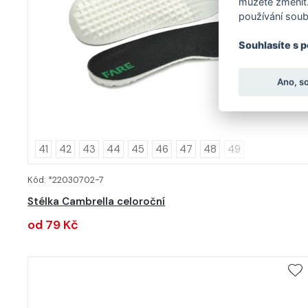
můžete změnit.
používání soub
Souhlasíte s 
Ano, s
41
42
43
44
45
46
47
48
49
Kód: *22030702-7
DETAIL
Stélka Cambrella celoroční
od 79 Kč