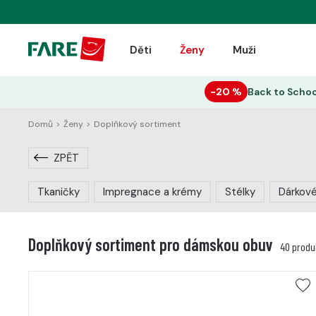
Děti
Ženy
Muži
−20 %
Back to Schoo
Domů
>
Ženy
>
Doplňkový sortiment
ZPĚT
Tkaničky
Impregnace a krémy
Stélky
Dárkov
Doplňkový sortiment pro dámskou obuv
40 produ