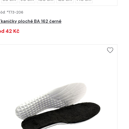
ód: *T73-206
DETAIL
Tkaničky ploché BA 162 černé
od 42 Kč