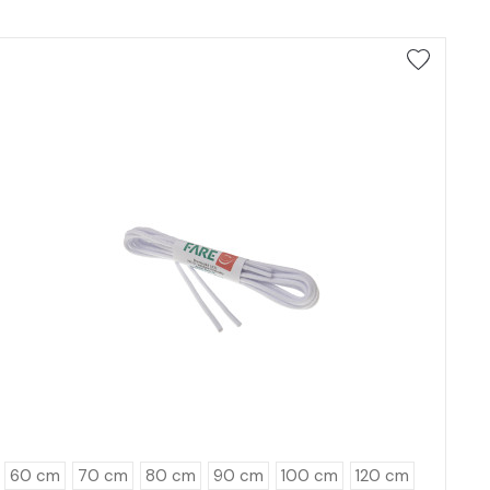
60 cm
70 cm
80 cm
90 cm
100 cm
120 cm