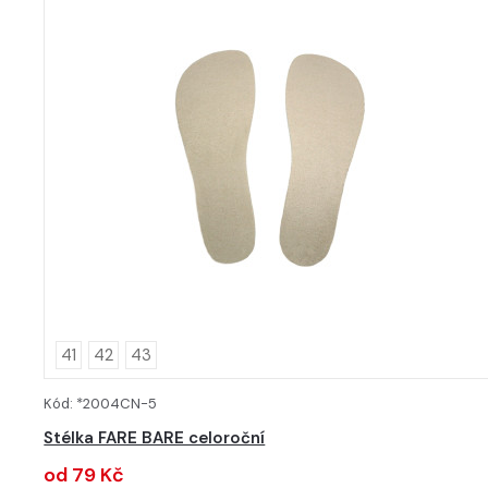
41
42
43
Kód: *2004CN-5
DETAIL
Stélka FARE BARE celoroční
od 79 Kč