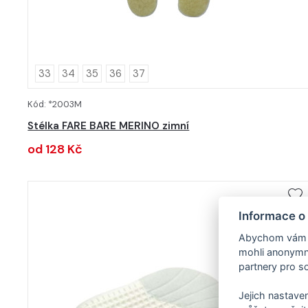
33
34
35
36
37
Kód: *2003M
DETAIL
Stélka FARE BARE MERINO zimní
od 128 Kč
Informace o
Abychom vám us
mohli anonymně
partnery pro so
Jejich nastaven