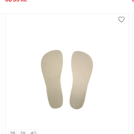
38
39
40