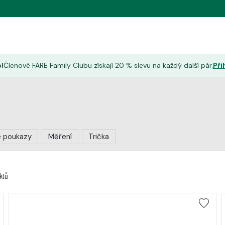
l
Členové FARE Family Clubu získají 20 % slevu na každý další pár.
Při
é poukazy
Měření
Trička
ktů