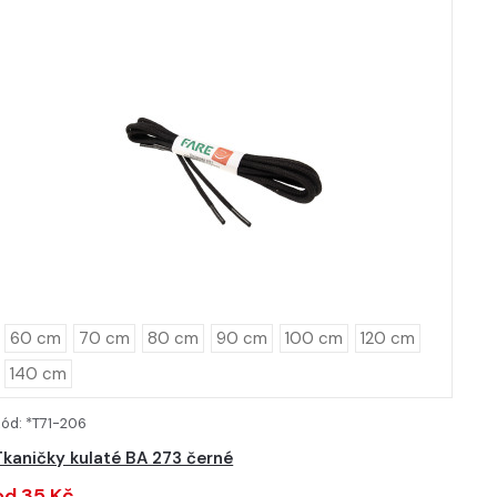
60 cm
70 cm
80 cm
90 cm
100 cm
120 cm
140 cm
ód: *T71-206
DETAIL
Tkaničky kulaté BA 273 černé
od 35 Kč