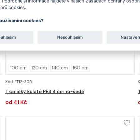
 Podrobnější informace najdete v našich Zásadách ochrany osobní
orů cookies.
používáním cookies?
ouhlasím
Nesouhlasím
Nastaven
100 cm
120 cm
140 cm
160 cm
Kód: *T12-305
K
DETAIL
Tkaničky kulaté PES 4 černo-šedé
od 41 Kč