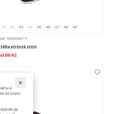
41
42
43
44
45
46
47
48
49
Kód: *22030907-7
DETAIL
Stélka plyšová zimní
od 99 Kč
klamu a
íme se svými
dykoliv jej