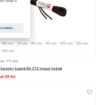
ch údajů a
í cookies
60 cm
70 cm
80 cm
90 cm
100 cm
120 cm
140 cm
ód: *T71-203
DETAIL
Tkaničky kulaté BA 273 tmavě hnědé
od 35 Kč