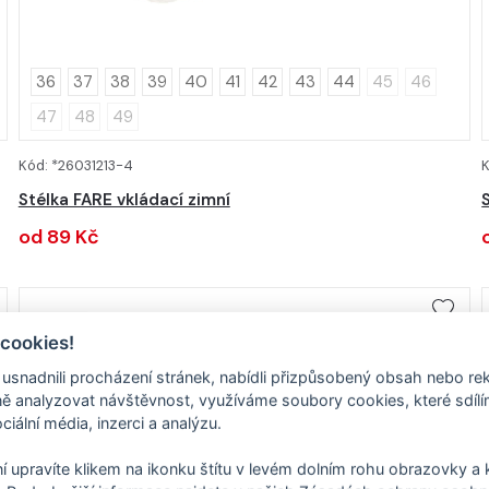
36
37
38
39
40
41
42
43
44
45
46
47
48
49
Kód: *26031213-4
DETAIL
Stélka FARE vkládací zimní
od 89 Kč
 cookies!
nadnili procházení stránek, nabídli přizpůsobený obsah nebo re
 analyzovat návštěvnost, využíváme soubory cookies, které sdíl
ciální média, inzerci a analýzu.
í upravíte klikem na ikonku štítu v levém dolním rohu obrazovky a k