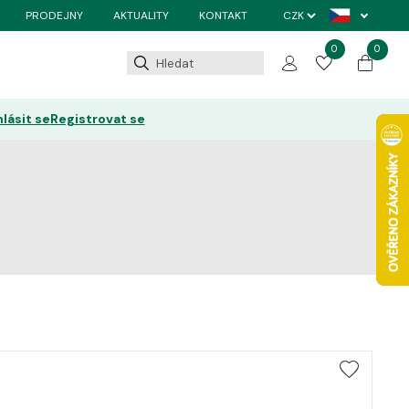
PRODEJNY
AKTUALITY
KONTAKT
0
0
hlásit se
Registrovat se