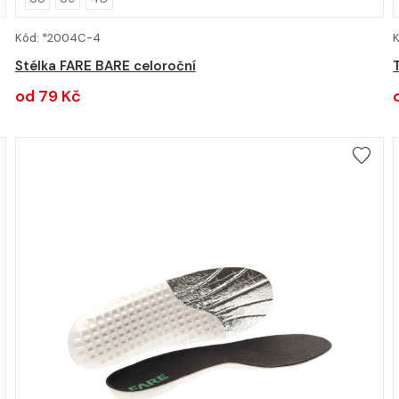
Kód: *2004C-4
K
DETAIL
Stélka FARE BARE celoroční
od 79 Kč