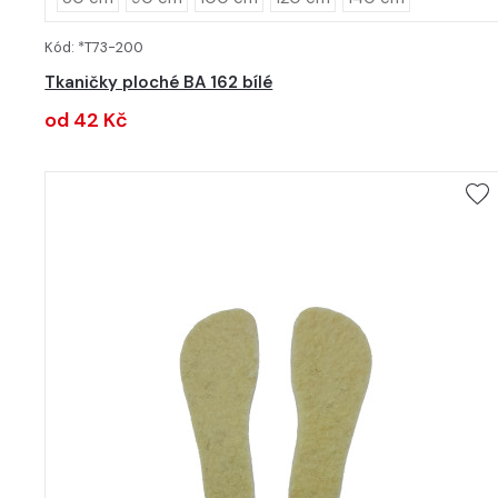
Kód: *T73-200
DETAIL
Tkaničky ploché BA 162 bílé
od 42 Kč