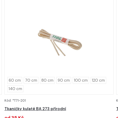
60 cm
70 cm
80 cm
90 cm
100 cm
120 cm
140 cm
Kód: *T71-201
K
DETAIL
Tkaničky kulaté BA 273 přírodní
od 35 Kč