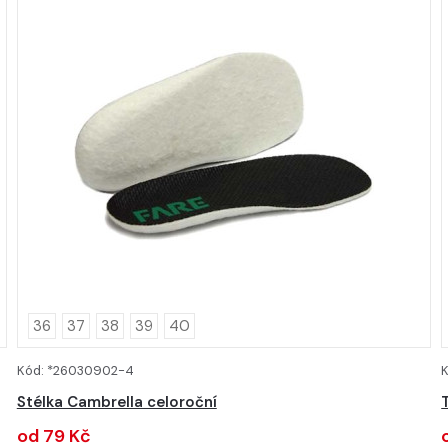
36
37
38
39
40
Kód: *26030902-4
DETAIL
Stélka Cambrella celoroční
od 79 Kč