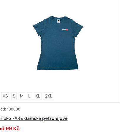
XS
S
M
L
XL
2XL
Kód: *88888
DETAIL
Tričko FARE dámské petrolejové
od 99 Kč