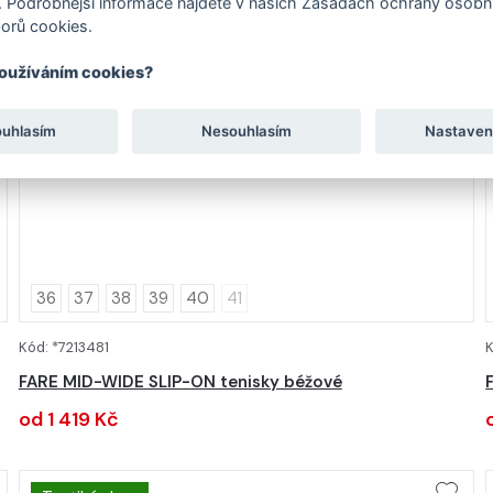
 Podrobnější informace najdete v našich Zásadách ochrany osobní
orů cookies.
používáním cookies?
ouhlasím
Nesouhlasím
Nastaven
36
37
38
39
40
41
Kód: *7213481
K
DETAIL
FARE MID-WIDE SLIP-ON tenisky béžové
od 1 419 Kč