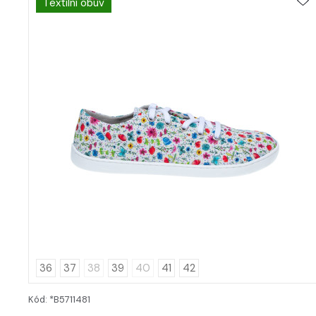
Textilní obuv
36
37
38
39
40
41
42
Kód: *B5711481
DETAIL