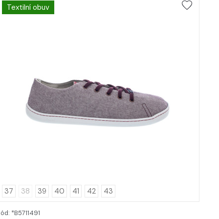
Textilní obuv
37
38
39
40
41
42
43
ód: *B5711491
DETAIL