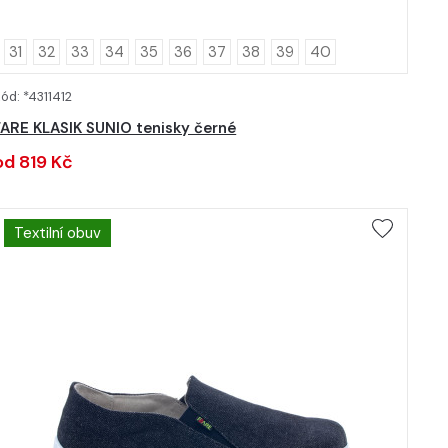
31
32
33
34
35
36
37
38
39
40
ód: *4311412
DETAIL
FARE KLASIK SUNIO tenisky černé
od 819 Kč
Textilní obuv