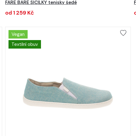
FARE BARE SICILKY tenisky šedé
od 1 259 Kč
Vegan
Textilní obuv