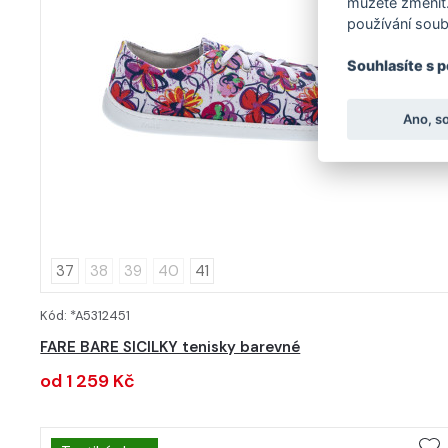
můžete změnit.
používání soub
Souhlasíte s 
Ano, s
37
38
39
40
41
Kód: *A5312451
DETAIL
FARE BARE SICILKY tenisky barevné
od 1 259 Kč