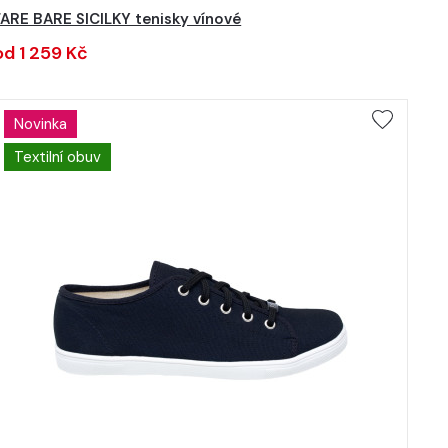
FARE BARE SICILKY tenisky vínové
od 1 259 Kč
Novinka
Textilní obuv