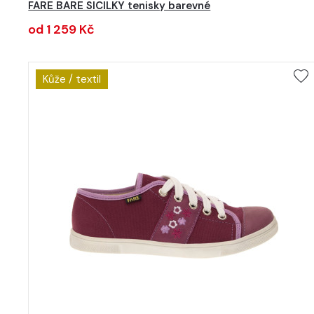
FARE BARE SICILKY tenisky barevné
od 1 259 Kč
Kůže / textil