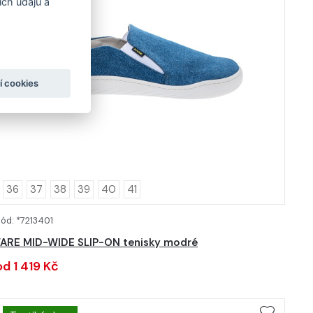
ch údajů a
í cookies
36
37
38
39
40
41
ód: *7213401
DETAIL
FARE MID-WIDE SLIP-ON tenisky modré
od 1 419 Kč