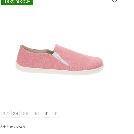
Textilní obuv
37
38
39
40
41
42
Kód: *B5762451
DETAIL