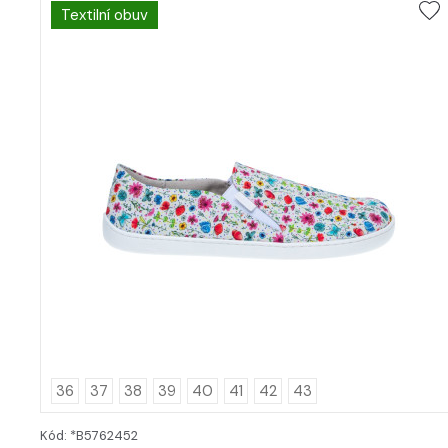
Textilní obuv
36
37
38
39
40
41
42
43
Kód: *B5762452
DETAIL