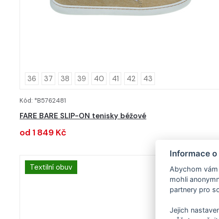
36
37
38
39
40
41
42
43
Kód: *B5762481
DETAIL
FARE BARE SLIP-ON tenisky béžové
od 1 849 Kč
Informace o
Textilní obuv
Abychom vám us
mohli anonymně
partnery pro so
Jejich nastaven