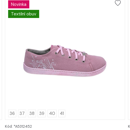
Novinka
Textilní obuv
36
37
38
39
40
41
Kód: *A5312452
K
DETAIL