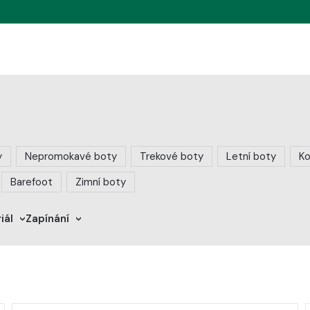
y
Nepromokavé boty
Trekové boty
Letní boty
Ko
Barefoot
Zimní boty
iál
Zapínání
>
>