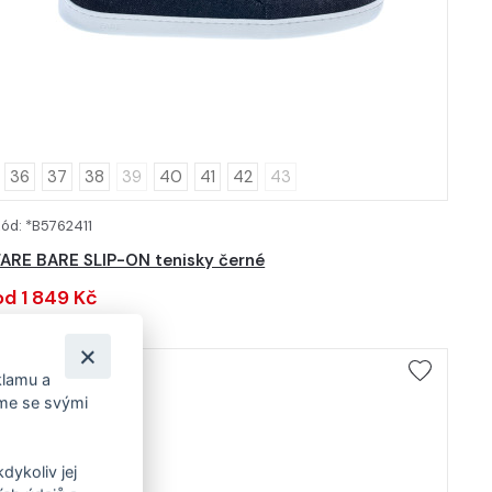
36
37
38
39
40
41
42
43
ód: *B5762411
DETAIL
FARE BARE SLIP-ON tenisky černé
od 1 849 Kč
Textilní obuv
klamu a
íme se svými
dykoliv jej