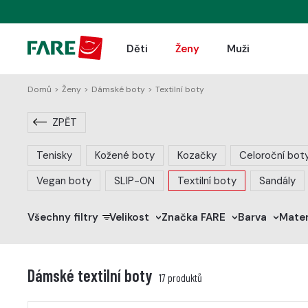
Děti
Ženy
Muži
Domů
>
Ženy
>
Dámské boty
>
Textilní boty
ZPĚT
Tenisky
Kožené boty
Kozačky
Celoroční bot
Vegan boty
SLIP-ON
Textilní boty
Sandály
Všechny filtry
Velikost
Značka FARE
Barva
Mater
>
>
>
Dámské textilní boty
17 produktů