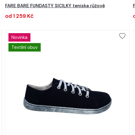
FARE BARE FUNDASTY SICILKY teniska růžové
od 1 259 Kč
Novinka
Textilní obuv