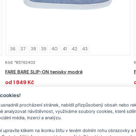
36
37
38
39
40
41
42
43
Kód: *B5762402
K
DETAIL
FARE BARE SLIP-ON tenisky modré
od 1 849 Kč
 cookies!
Textilní obuv
nadnili procházení stránek, nabídli přizpůsobený obsah nebo re
 analyzovat návštěvnost, využíváme soubory cookies, které sdíl
ciální média, inzerci a analýzu.
í upravíte klikem na ikonku štítu v levém dolním rohu obrazovky a k