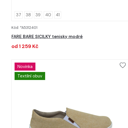
37
38
39
40
41
Kód: *A5312401
DETAIL
FARE BARE SICILKY tenisky modré
od 1 259 Kč
Novinka
Textilní obuv