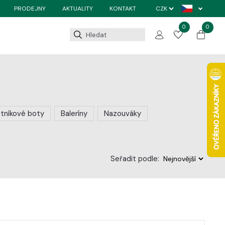
PRODEJNY
AKTUALITY
KONTAKT
0
0
tníkové boty
Baleríny
Nazouváky
Seřadit podle: