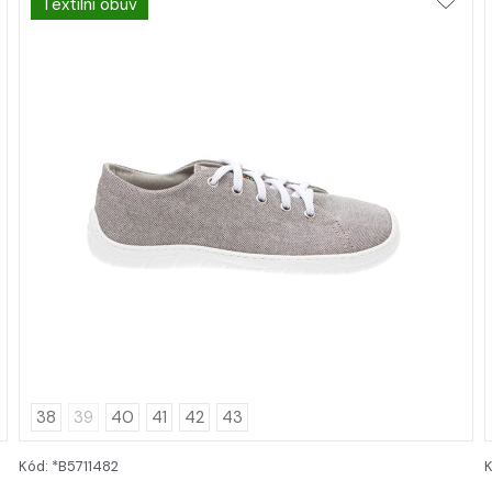
Textilní obuv
38
39
40
41
42
43
Kód: *B5711482
DETAIL