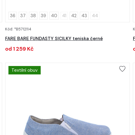
36
37
38
39
40
41
42
43
44
Kód: *B5712114
K
DETAIL
FARE BARE FUNDASTY SICILKY teniska černé
od 1 259 Kč
Textilní obuv