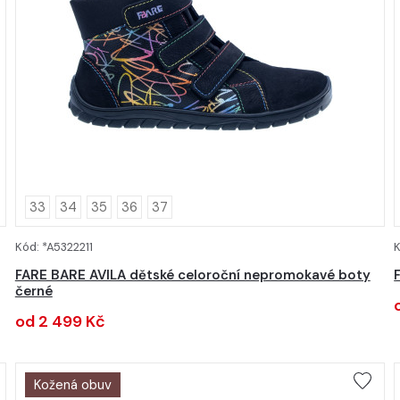
33
34
35
36
37
Kód: *A5322211
K
DETAIL
FARE BARE AVILA dětské celoroční nepromokavé boty
černé
od 2 499 Kč
Kožená obuv