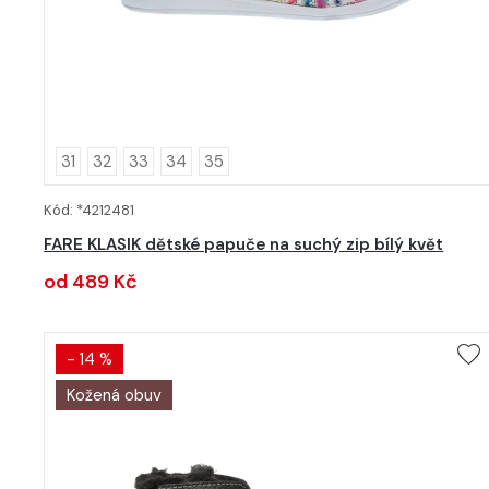
31
32
33
34
35
Kód: *4212481
DETAIL
FARE KLASIK dětské papuče na suchý zip bílý květ
od 489 Kč
- 14 %
Kožená obuv