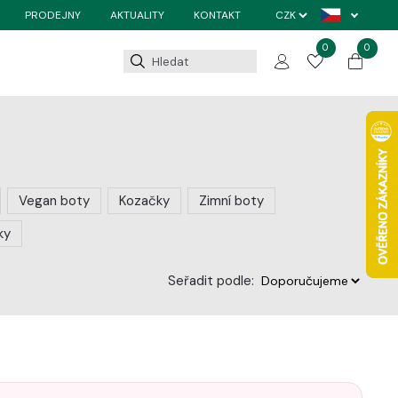
PRODEJNY
AKTUALITY
KONTAKT
0
0
Vegan boty
Kozačky
Zimní boty
ky
Seřadit podle: