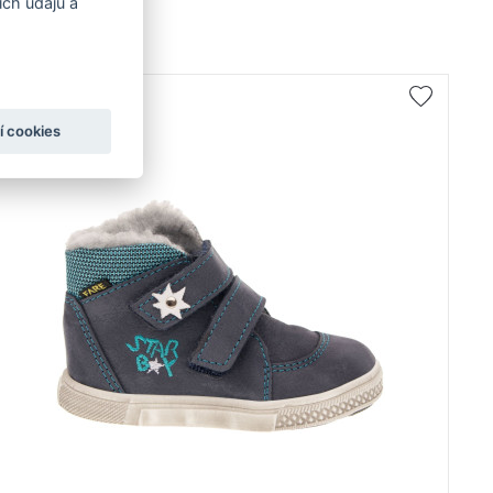
ch údajů a
od 969 Kč
- 16 %
í cookies
Kůže / textil