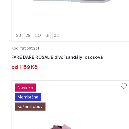
28
29
30
31
32
Kód: *B5565251
DETAIL
FARE BARE ROSALIE dívčí sandály lososová
od 1 159 Kč
Novinka
Membrána
Kožená obuv