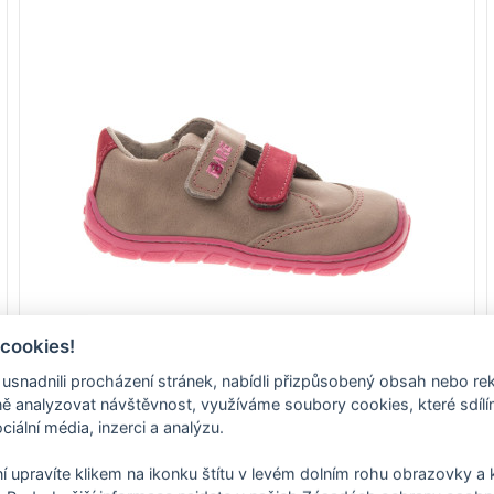
 cookies!
nadnili procházení stránek, nabídli přizpůsobený obsah nebo re
23
24
25
26
27
 analyzovat návštěvnost, využíváme soubory cookies, které sdíl
ciální média, inzerci a analýzu.
Kód: *5114251-1
K
DETAIL
í upravíte klikem na ikonku štítu v levém dolním rohu obrazovky a k
FARE BARE DARIANKY dětské celoroční boty šedé