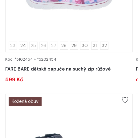
23
24
25
26
27
28
29
30
31
32
Kód: *5102454 + *5202454
K
DETAIL
FARE BARE dětské papuče na suchý zip růžové
599 Kč
Kožená obuv