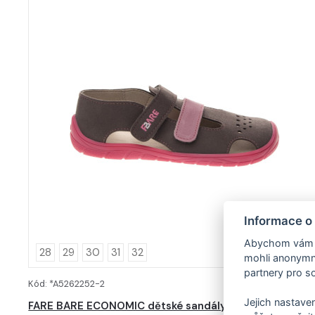
Informace o
Abychom vám us
28
29
30
31
32
mohli anonymně
partnery pro so
Kód: *A5262252-2
DETAIL
Jejich nastaven
FARE BARE ECONOMIC dětské sandály šedé