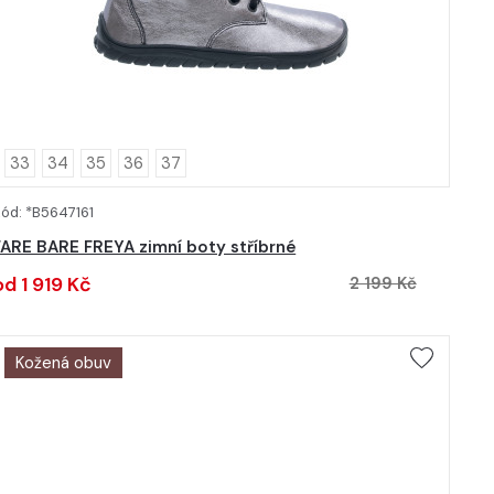
33
34
35
36
37
ód: *B5647161
DETAIL
FARE BARE FREYA zimní boty stříbrné
od 1 919 Kč
2 199 Kč
Kožená obuv