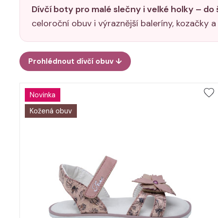
Dívčí boty pro malé slečny i velké holky – do 
celoroční obuv i výraznější baleríny, kozačky a
Prohlédnout dívčí obuv ↓
Novinka
Kožená obuv