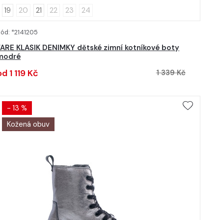
19
20
21
22
23
24
ód: *2141205
DETAIL
FARE KLASIK DENIMKY dětské zimní kotníkové boty
modré
od 1 119 Kč
1 339 Kč
- 13 %
Kožená obuv