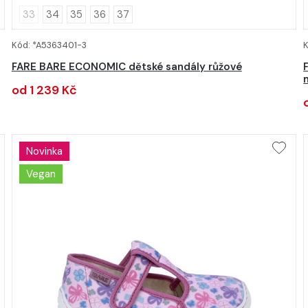
33
34
35
36
37
Kód: *A5363401-3
K
DETAIL
FARE BARE ECONOMIC dětské sandály růžové
od 1 239 Kč
Novinka
Vegan