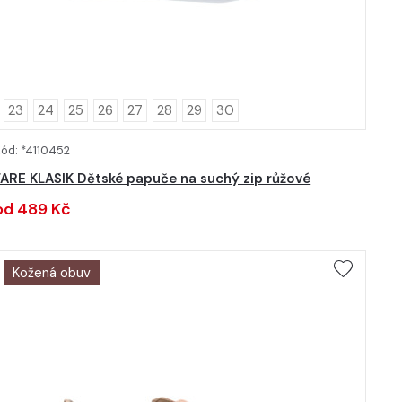
23
24
25
26
27
28
29
30
ód: *4110452
DETAIL
FARE KLASIK Dětské papuče na suchý zip růžové
od 489 Kč
Kožená obuv