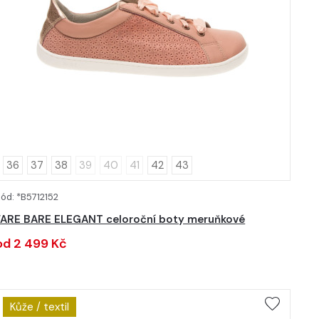
36
37
38
39
40
41
42
43
ód: *B5712152
DETAIL
FARE BARE ELEGANT celoroční boty meruňkové
od 2 499 Kč
Kůže / textil