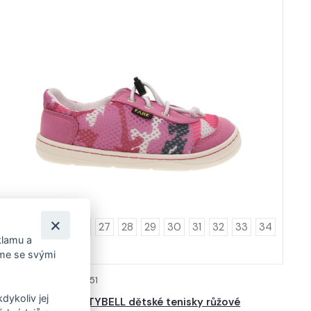
23
24
25
26
27
28
29
30
31
32
33
34
klamu a
35
íme se svými
ód: *7051451 + *7151451
DETAIL
dykoliv jej
FARE MID-WIDE CITYBELL dětské tenisky růžové