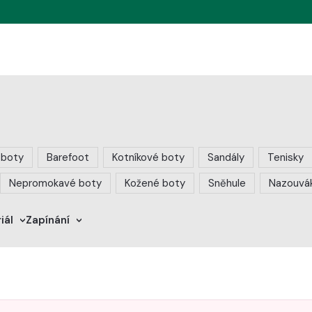
í boty
Barefoot
Kotníkové boty
Sandály
Tenisky
Nepromokavé boty
Kožené boty
Sněhule
Nazouvá
iál
Zapínání
>
>