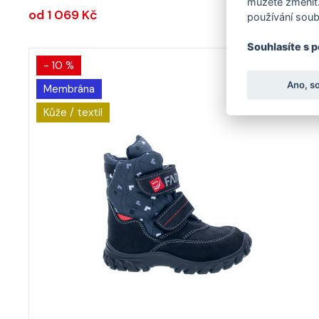
můžete změnit.
od 1 069 Kč
používání soub
Souhlasíte s 
- 10 %
Ano, s
Membrána
Kůže / textil