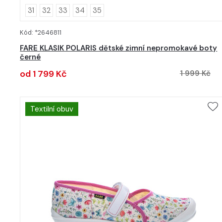
31
32
33
34
35
Kód: *2646811
DETAIL
FARE KLASIK POLARIS dětské zimní nepromokavé boty
černé
od 1 799 Kč
1 999 Kč
Textilní obuv