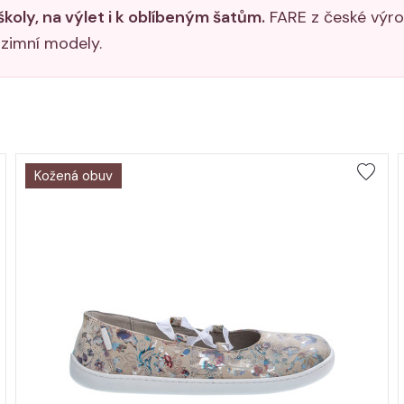
školy, na výlet i k oblíbeným šatům.
FARE z české výro
 zimní modely.
Kožená obuv