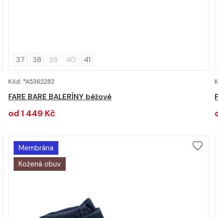
37
38
39
40
41
Kód: *A5362282
K
DETAIL
FARE BARE BALERÍNY béžové
od 1 449 Kč
Membrána
Kožená obuv