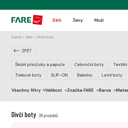
Děti
Ženy
Muži
Domů
>
Děti
>
Dívčí boty
ZPĚT
Školní přezůvky a papuče
Celoroční boty
Textiln
Trekové boty
SLIP-ON
Baleríny
Letní boty
Všechny filtry
Velikost
Značka FARE
Barva
Mater
>
>
>
Dívčí boty
311 produktů