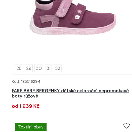
28
29
30
31
32
Kód: *B5516294
DETAIL
FARE BARE BERGENKY dětské celoroční nepromokavé
boty růžové
od 1 939 Kč
Textilní obuv