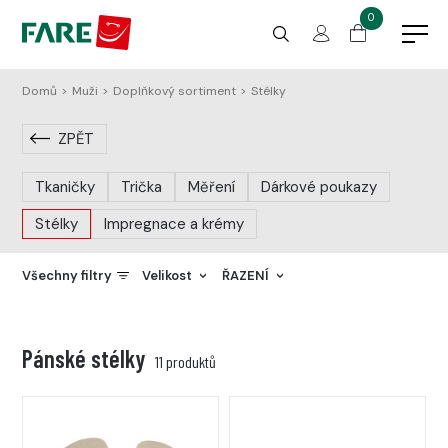
0
Domů
>
Muži
>
Doplňkový sortiment
>
Stélky
ZPĚT
Tkaničky
Trička
Měření
Dárkové poukazy
Stélky
Impregnace a krémy
Všechny filtry
Velikost
ŘAZENÍ
>
>
Pánské stélky
11 produktů