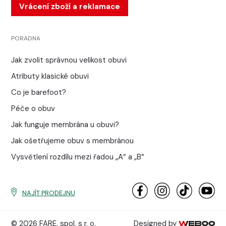
Vrácení zboží a reklamace
PORADNA
Jak zvolit správnou velikost obuvi
Atributy klasické obuvi
Co je barefoot?
Péče o obuv
Jak funguje membrána u obuvi?
Jak ošetřujeme obuv s membránou
Vysvětlení rozdílu mezi řadou „A“ a „B“
NAJÍT PRODEJNU
© 2026 FARE, spol. s r. o.
Designed by