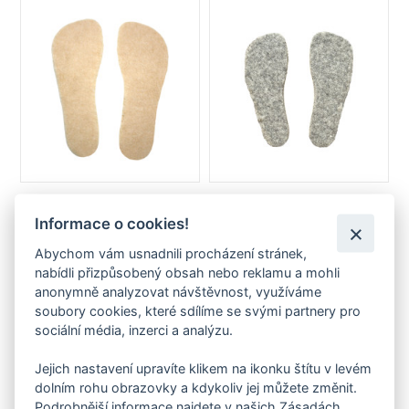
Stélka FARE BARE zimní
Stélka FARE MID-WIDE
MERINO zimní šedý vlas
Informace o cookies!
od 99 Kč
od 128 Kč
Abychom vám usnadnili procházení stránek,
nabídli přizpůsobený obsah nebo reklamu a mohli
anonymně analyzovat návštěvnost, využíváme
soubory cookies, které sdílíme se svými partnery pro
sociální média, inzerci a analýzu.
Jejich nastavení upravíte klikem na ikonku štítu v levém
dolním rohu obrazovky a kdykoliv jej můžete změnit.
Podrobnější informace najdete v našich Zásadách