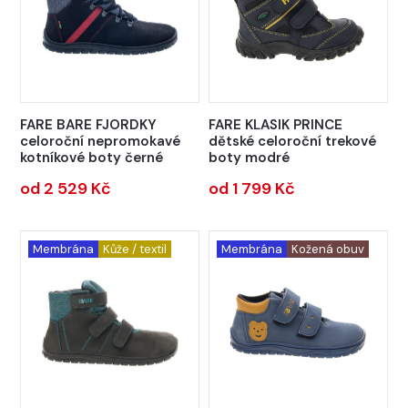
FARE BARE FJORDKY
FARE KLASIK PRINCE
celoroční nepromokavé
dětské celoroční trekové
kotníkové boty černé
boty modré
od 2 529 Kč
od 1 799 Kč
Membrána
Kůže / textil
Membrána
Kožená obuv