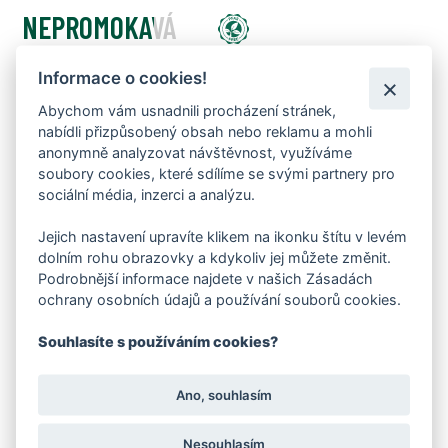
NEPROMOKAVÁ
MEMBRÁNA FARE-TEX
Informace o cookies!
Abychom vám usnadnili procházení stránek,
nabídli přizpůsobený obsah nebo reklamu a mohli
anonymně analyzovat návštěvnost, využíváme
soubory cookies, které sdílíme se svými partnery pro
sociální média, inzerci a analýzu.
SUCHO A POHODLÍ V KAŽDÉM KROKU
Jejich nastavení upravíte klikem na ikonku štítu v levém
Membrána FARE‑TEX zajišťuje, že vaše chodidla zůstanou
dolním rohu obrazovky a kdykoliv jej můžete změnit.
v suchu i za deště, sněhu či vlhkého počasí.
Podrobnější informace najdete v našich Zásadách
ochrany osobních údajů a používání souborů cookies.
CHYTRÉ ŘÍZENÍ VLHKOSTI
Souhlasíte s používáním cookies?
Odvádí pot směrem ven, ale nepropustí vlhkost zpět
dovnitř – ideální rovnováha mezi prodyšností a ochranou.
Ano, souhlasím
Nesouhlasím