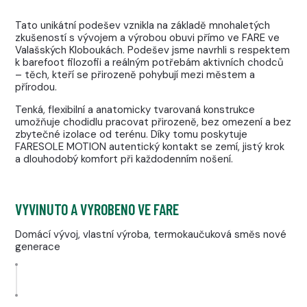
Tato unikátní podešev vznikla na základě mnohaletých
zkušeností s vývojem a výrobou obuvi přímo ve FARE ve
Valašských Kloboukách. Podešev jsme navrhli s respektem
k barefoot filozofii a reálným potřebám aktivních chodců
– těch, kteří se přirozeně pohybují mezi městem a
přírodou.
Tenká, flexibilní a anatomicky tvarovaná konstrukce
umožňuje chodidlu pracovat přirozeně, bez omezení a bez
zbytečné izolace od terénu. Díky tomu poskytuje
FARESOLE MOTION autentický kontakt se zemí, jistý krok
a dlouhodobý komfort při každodenním nošení.
VYVINUTO A VYROBENO VE FARE
Domácí vývoj, vlastní výroba, termokaučuková směs nové
generace