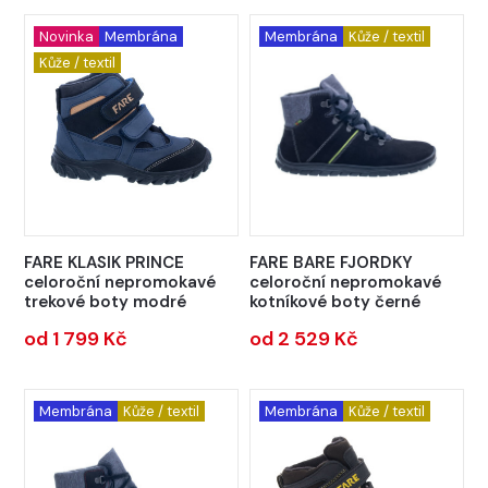
Novinka
Membrána
Membrána
Kůže / textil
Kůže / textil
FARE KLASIK PRINCE
FARE BARE FJORDKY
celoroční nepromokavé
celoroční nepromokavé
trekové boty modré
kotníkové boty černé
od 1 799 Kč
od 2 529 Kč
Membrána
Kůže / textil
Membrána
Kůže / textil