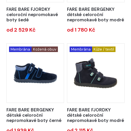
FARE BARE FJORDKY
FARE BARE BERGENKY
celoroční nepromokavé
dětské celoroční
boty šedé
nepromokavé boty modré
od 2 529 Kč
od 1 780 Kč
Membrána
Kožená obuv
Membrána
Kůže / textil
FARE BARE BERGENKY
FARE BARE FJORDKY
dětské celoroční
dětské celoroční
nepromokavé boty černé
nepromokavé boty modré
od 1 939 Kč
od 2 115 Kč