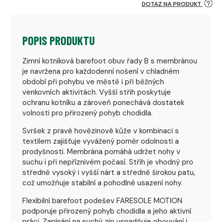
DOTAZ NA PRODUKT
POPIS PRODUKTU
Zimní kotníková barefoot obuv řady B s membránou
je navržena pro každodenní nošení v chladném
období při pohybu ve městě i při běžných
venkovních aktivitách. Vyšší střih poskytuje
ochranu kotníku a zároveň ponechává dostatek
volnosti pro přirozený pohyb chodidla.
Svršek z pravé hovězinové kůže v kombinaci s
textilem zajišťuje vyvážený poměr odolnosti a
prodyšnosti. Membrána pomáhá udržet nohy v
suchu i při nepříznivém počasí. Střih je vhodný pro
středně vysoký i vyšší nárt a středně širokou patu,
což umožňuje stabilní a pohodlné usazení nohy.
Flexibilní barefoot podešev FARESOLE MOTION
podporuje přirozený pohyb chodidla a jeho aktivní
práci. Zapínání na suchý zip usnadňuje obouvání i