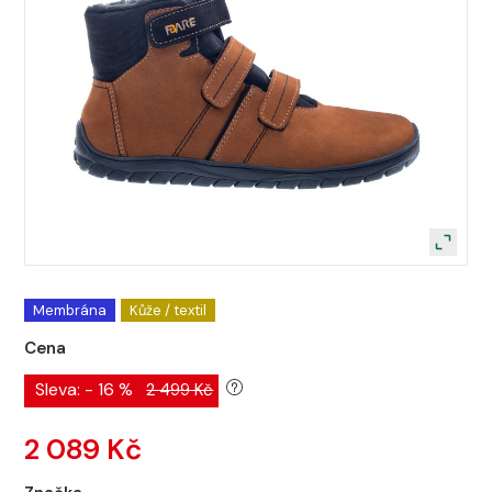
Membrána
Kůže / textil
Cena
Sleva: - 16 %
2 499 Kč
2 089 Kč