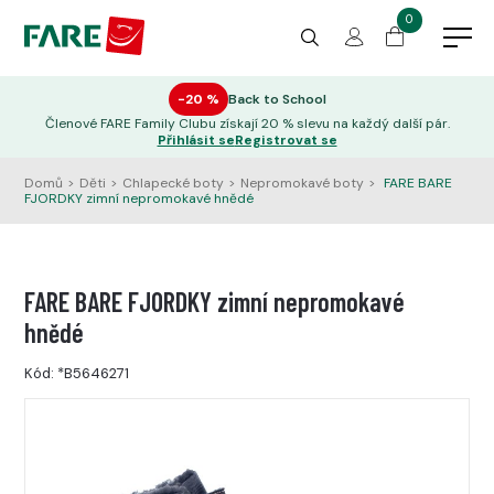
0
−20 %
Back to School
Členové FARE Family Clubu získají 20 % slevu na každý další pár.
Přihlásit se
Registrovat se
Domů
>
Děti
>
Chlapecké boty
>
Nepromokavé boty
>
FARE BARE
FJORDKY zimní nepromokavé hnědé
FARE BARE FJORDKY zimní nepromokavé
hnědé
Kód:
*B5646271