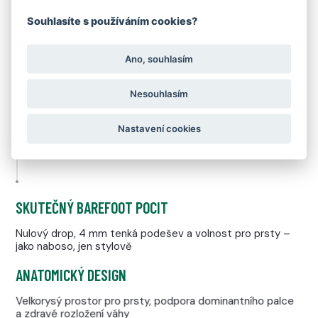
Vlastní konstrukce navržená pro městské prostředí,
výroba ve Valašských Kloboukách
Souhlasíte s používáním cookies?
Ano, souhlasím
OPTIMALIZOVÁNO PRO MĚSTO
Nesouhlasím
Navrženo pro dlažbu, beton, asfalt, interiéry i každodenní
Nastavení cookies
městský provoz
SKUTEČNÝ BAREFOOT POCIT
Nulový drop, 4 mm tenká podešev a volnost pro prsty –
jako naboso, jen stylově
ANATOMICKÝ DESIGN
Velkorysý prostor pro prsty, podpora dominantního palce
a zdravé rozložení váhy