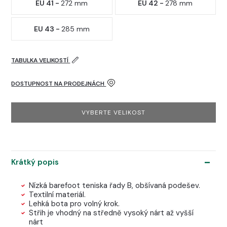
EU 41 -
272 mm
EU 42 -
278 mm
EU 43 -
285 mm
TABULKA VELIKOSTÍ
DOSTUPNOST NA PRODEJNÁCH
VYBERTE VELIKOST
Krátký popis
Nízká barefoot teniska řady B, obšívaná podešev.
Textilní materiál.
Lehká bota pro volný krok.
Střih je vhodný na středně vysoký nárt až vyšší
nárt