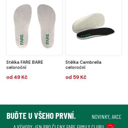
Stélka FARE BARE
Stélka Cambrella
celoroční
celoroční
od 49 Kč
od 59 Kč
BUĎTE U VŠEHO PRVNÍ.
NOVINKY, AKCE
A VÝHODY JEN PRO ČLENY FARE FAMILY CLUBU.