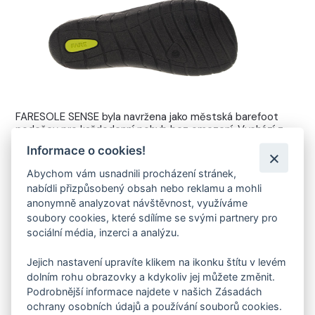
FARESOLE SENSE byla navržena jako městská barefoot
podešev pro každodenní pohyb bez omezení. Vychází z
dlouholetých zkušeností s vývojem a výrobou obuvi ve
Informace o cookies!
FARE ve Valašských Kloboukách a klade důraz na čistý
design, funkčnost a přirozený pohyb chodidla.
Abychom vám usnadnili procházení stránek,
nabídli přizpůsobený obsah nebo reklamu a mohli
Tenká konstrukce, nulový drop a jemně strukturovaný
povrch zajišťují autentický barefoot pocit při chůzi po
anonymně analyzovat návštěvnost, využíváme
městě. Podešev poskytuje přirozený kontakt se zemí,
soubory cookies, které sdílíme se svými partnery pro
lehkost a komfort při celodenním nošení – v práci, ve
sociální média, inzerci a analýzu.
volném čase i při běžném městském provozu.
Jejich nastavení upravíte klikem na ikonku štítu v levém
dolním rohu obrazovky a kdykoliv jej můžete změnit.
VYVINUTO A VYROBENO VE FARE
Podrobnější informace najdete v našich Zásadách
ochrany osobních údajů a používání souborů cookies.