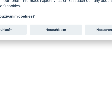
 Podrobnější informace najdete v našich Zásadách ochrany osobní
SKUTEČNÝ BAREFOOT 
orů cookies.
Nulový drop, tenká pod
používáním cookies?
ouhlasím
Nesouhlasím
Nastaven