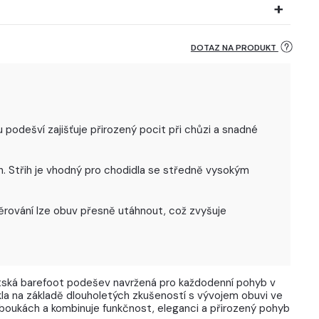
DOTAZ NA PRODUKT
podešví zajišťuje přirozený pocit při chůzi a snadné
h. Střih je vhodný pro chodidla se středně vysokým
ěrování lze obuv přesně utáhnout, což zvyšuje
ská barefoot podešev navržená pro každodenní pohyb v
a na základě dlouholetých zkušeností s vývojem obuvi ve
boukách a kombinuje funkčnost, eleganci a přirozený pohyb