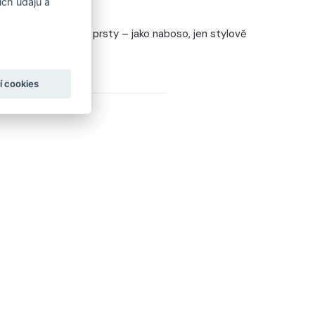
ch údajů a
POCIT
ešev a volnost pro prsty – jako naboso, jen stylově
í cookies