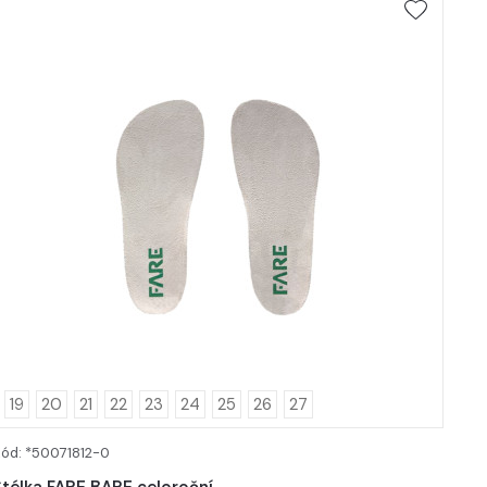
19
20
21
22
23
24
25
26
27
ód: *50071812-0
DETAIL
Stélka FARE BARE celoroční