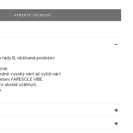
VYBERTE VELIKOST
a řady B, obšívaná podešev.
rok.
edně vysoký nárt až vyšší nárt
odešev FARESOLE VIBE.
ro skvělé utáhnutí.
.