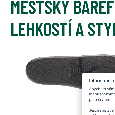
MĚSTSKÝ BAREF
LEHKOSTÍ A ST
Informace o
Abychom vám us
mohli anonymně
partnery pro so
Jejich nastaven