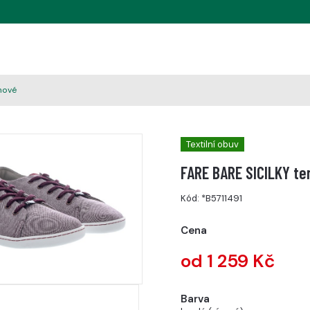
nové
Textilní obuv
FARE BARE SICILKY te
Kód:
*B5711491
Cena
od 1 259 Kč
Barva