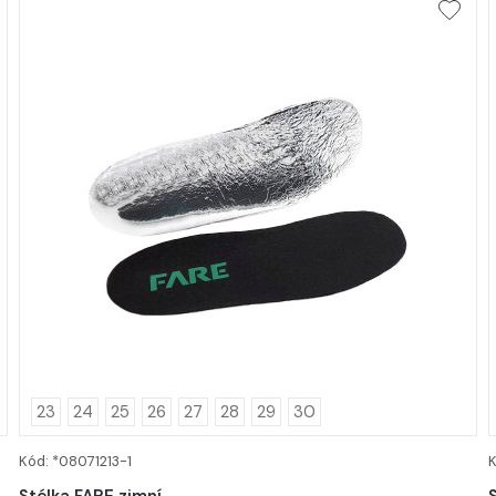
23
24
25
26
27
28
29
30
Kód: *08071213-1
K
DETAIL
Stélka FARE zimní