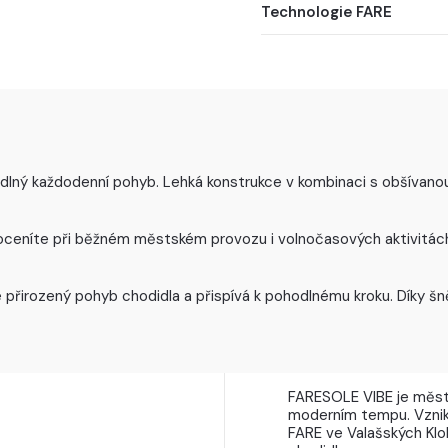
Technologie FARE
dlný každodenní pohyb. Lehká konstrukce v kombinaci s obšívanou 
ž oceníte při běžném městském provozu i volnočasových aktivitác
 přirozený pohyb chodidla a přispívá k pohodlnému kroku. Díky šn
FARESOLE VIBE je měst
moderním tempu. Vznikl
FARE ve Valašských Klo