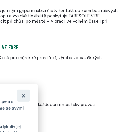
s jemným gripem nabízí čistý kontakt se zemí bez rušivých
ropu a vysoké flexibilitě poskytuje FARESOLE VIBE
it při chůzi po městě – v práci, ve volném čase i při
 VE FARE
ržená pro městské prostředí, výroba ve Valašských
 MĚSTO
klamu a
on, asfalt, interiéry i každodenní městský provoz
íme se svými
dykoliv jej