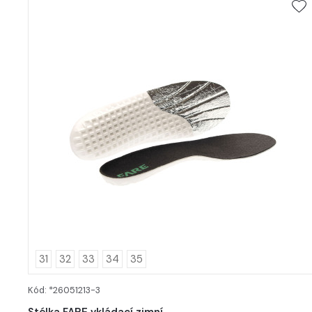
31
32
33
34
35
Kód: *26051213-3
DETAIL
Stélka FARE vkládací zimní