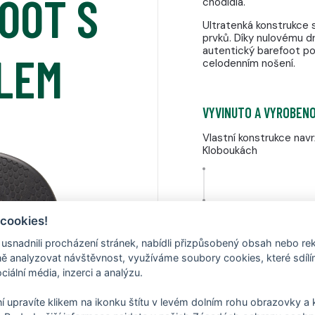
OOT S
chodidla.
Ultratenká konstrukce 
prvků. Díky nulovému d
autentický barefoot poc
YLEM
celodenním nošení.
VYVINUTO A VYROBENO
Vlastní konstrukce nav
Kloboukách
 cookies!
OPTIMALIZOVÁNO PRO
nadnili procházení stránek, nabídli přizpůsobený obsah nebo re
Ideální pro dlažbu, bet
 analyzovat návštěvnost, využíváme soubory cookies, které sdíl
ciální média, inzerci a analýzu.
í upravíte klikem na ikonku štítu v levém dolním rohu obrazovky a k