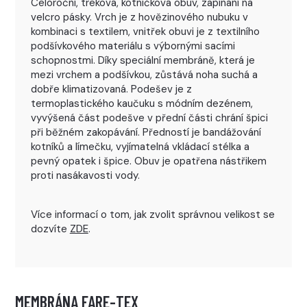
Celoroční, treková, kotníčková obuv, zapínání na
velcro pásky. Vrch je z hovězinového nubuku v
kombinaci s textilem, vnitřek obuvi je z textilního
podšívkového materiálu s výbornými sacími
schopnostmi. Díky speciální membráně, která je
mezi vrchem a podšívkou, zůstává noha suchá a
dobře klimatizovaná. Podešev je z
termoplastického kaučuku s módním dezénem,
vyvýšená část podešve v přední části chrání špici
při běžném zakopávání. Předností je bandážování
kotníků a límečku, vyjímatelná vkládací stélka a
pevný opatek i špice. Obuv je opatřena nástřikem
proti nasákavosti vody.
Více informací o tom, jak zvolit správnou velikost se
dozvíte
ZDE
.
MEMBRÁNA FARE-TEX