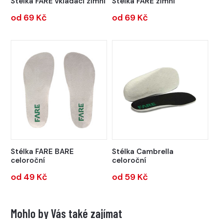
Stélka FARE vkládací zimní
Stélka FARE zimní
od 69 Kč
od 69 Kč
Stélka FARE BARE
Stélka Cambrella
celoroční
celoroční
od 49 Kč
od 59 Kč
Mohlo by Vás také zajímat