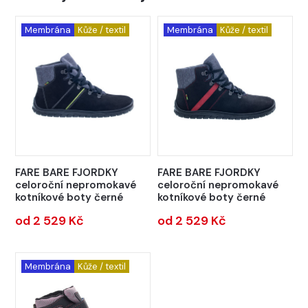
Membrána
Kůže / textil
Membrána
Kůže / textil
FARE BARE FJORDKY
FARE BARE FJORDKY
celoroční nepromokavé
celoroční nepromokavé
kotníkové boty černé
kotníkové boty černé
od 2 529 Kč
od 2 529 Kč
Membrána
Kůže / textil