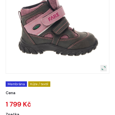
Membrána
Kůže / textil
Cena
1 799 Kč
Značka