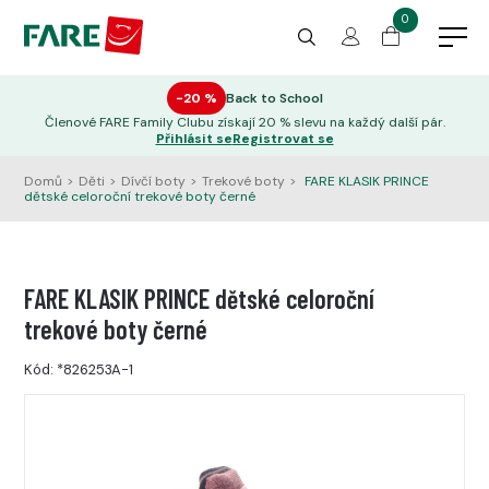
0
−20 %
Back to School
Členové FARE Family Clubu získají 20 % slevu na každý další pár.
Přihlásit se
Registrovat se
Domů
>
Děti
>
Dívčí boty
>
Trekové boty
>
FARE KLASIK PRINCE
dětské celoroční trekové boty černé
FARE KLASIK PRINCE dětské celoroční
trekové boty černé
Kód:
*826253A-1