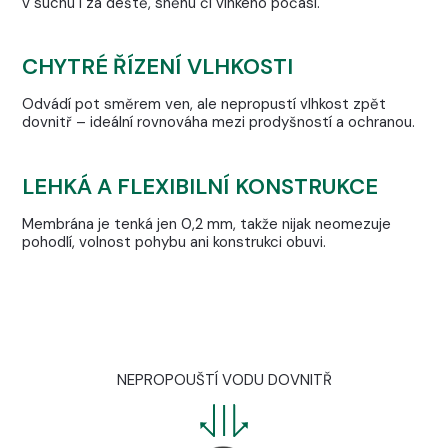
v suchu i za deště, sněhu či vlhkého počasí.
CHYTRÉ ŘÍZENÍ VLHKOSTI
Odvádí pot směrem ven, ale nepropustí vlhkost zpět
dovnitř – ideální rovnováha mezi prodyšností a ochranou.
LEHKÁ A FLEXIBILNÍ KONSTRUKCE
Membrána je tenká jen 0,2 mm, takže nijak neomezuje
pohodlí, volnost pohybu ani konstrukci obuvi.
NEPROPOUŠTÍ VODU DOVNITŘ