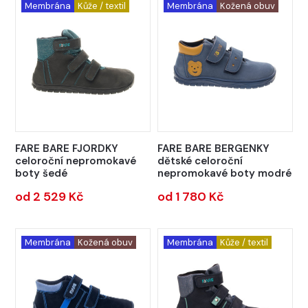
Membrána
Kůže / textil
Membrána
Kožená obuv
FARE BARE FJORDKY
FARE BARE BERGENKY
celoroční nepromokavé
dětské celoroční
boty šedé
nepromokavé boty modré
od 2 529 Kč
od 1 780 Kč
Membrána
Kožená obuv
Membrána
Kůže / textil