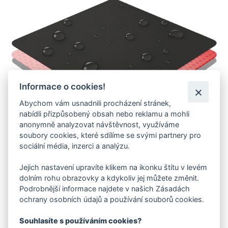
Informace o cookies!
Abychom vám usnadnili procházení stránek,
nabídli přizpůsobený obsah nebo reklamu a mohli
anonymně analyzovat návštěvnost, využíváme
soubory cookies, které sdílíme se svými partnery pro
sociální média, inzerci a analýzu.
Jejich nastavení upravíte klikem na ikonku štítu v levém
dolním rohu obrazovky a kdykoliv jej můžete změnit.
PROPOUŠTÍ POT VEN
Podrobnější informace najdete v našich Zásadách
ochrany osobních údajů a používání souborů cookies.
VYSOKÝ VODNÍ SLOUPEC 30 000 MM
Souhlasíte s používáním cookies?