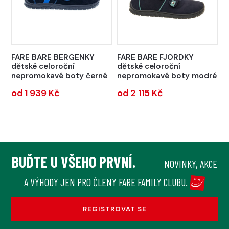
FARE BARE BERGENKY
FARE BARE FJORDKY
dětské celoroční
dětské celoroční
nepromokavé boty černé
nepromokavé boty modré
od 1 939 Kč
od 2 115 Kč
BUĎTE U VŠEHO PRVNÍ.
NOVINKY, AKCE
A VÝHODY JEN PRO ČLENY FARE FAMILY CLUBU.
REGISTROVAT SE