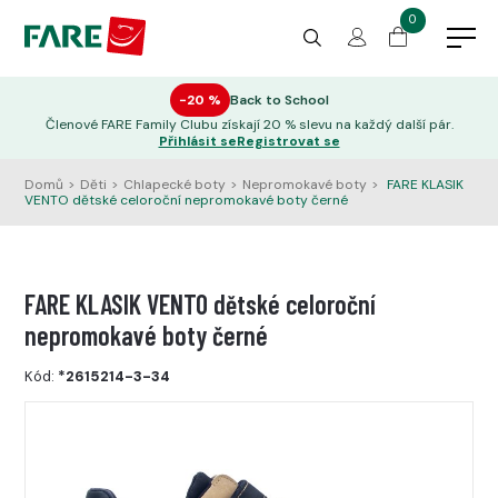
0
−20 %
Back to School
Členové FARE Family Clubu získají 20 % slevu na každý další pár.
Přihlásit se
Registrovat se
Domů
>
Děti
>
Chlapecké boty
>
Nepromokavé boty
>
FARE KLASIK
VENTO dětské celoroční nepromokavé boty černé
FARE KLASIK VENTO dětské celoroční
nepromokavé boty černé
Kód:
*2615214-3-34