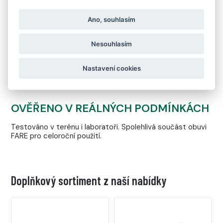
Garantovaná odolnost vůči vodě i v extrémních
podmínkách – sucho i v mokré trávě, kalužích či sněhu.
Ano, souhlasím
Nesouhlasím
EKOLOGICKÁ A BEZPEČNÁ VOLBA
Certifikace PFAS free – bez škodlivých fluorovaných látek.
Nastavení cookies
Šetrná k dětem i přírodě.
OVĚŘENO V REÁLNÝCH PODMÍNKÁCH
Testováno v terénu i laboratoři. Spolehlivá součást obuvi
FARE pro celoroční použití.
Doplňkový sortiment z naší nabídky