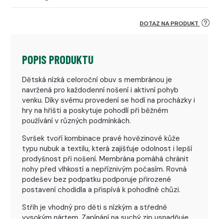
DOTAZ NA PRODUKT
POPIS PRODUKTU
Dětská nízká celoroční obuv s membránou je
navržená pro každodenní nošení i aktivní pohyb
venku. Díky svému provedení se hodí na procházky i
hry na hřišti a poskytuje pohodlí při běžném
používání v různých podmínkách.
Svršek tvoří kombinace pravé hovězinové kůže
typu nubuk a textilu, která zajišťuje odolnost i lepší
prodyšnost při nošení. Membrána pomáhá chránit
nohy před vlhkostí a nepříznivým počasím. Rovná
podešev bez podpatku podporuje přirozené
postavení chodidla a přispívá k pohodlné chůzi.
Střih je vhodný pro děti s nízkým a středně
vysokým nártem. Zapínání na suchý zip usnadňuje