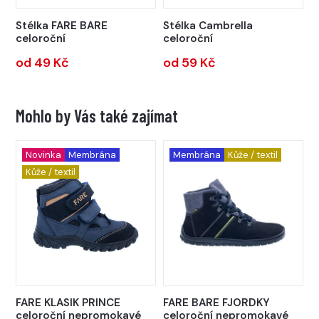
Stélka FARE BARE
Stélka Cambrella
celoroční
celoroční
od 49 Kč
od 59 Kč
Mohlo by Vás také zajímat
Novinka
Membrána
Membrána
Kůže / textil
Kůže / textil
FARE KLASIK PRINCE
FARE BARE FJORDKY
celoroční nepromokavé
celoroční nepromokavé