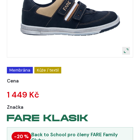
Membrána
Kůže / textil
Cena
1 449 Kč
Značka
Back to School pro členy FARE Family
−20 %