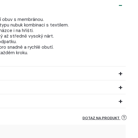
ní obuv s membránou.
 typu nubuk kombinaci s textilem.
ázce i na hřišti.
ký až středně vysoký nárt.
odpatku.
pro snadné a rychlé obutí.
 každém kroku.
DOTAZ NA PRODUKT