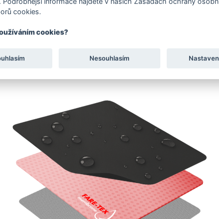
 Podrobnější informace najdete v našich Zásadách ochrany osobní
orů cookies.
používáním cookies?
ouhlasím
Nesouhlasím
Nastaven