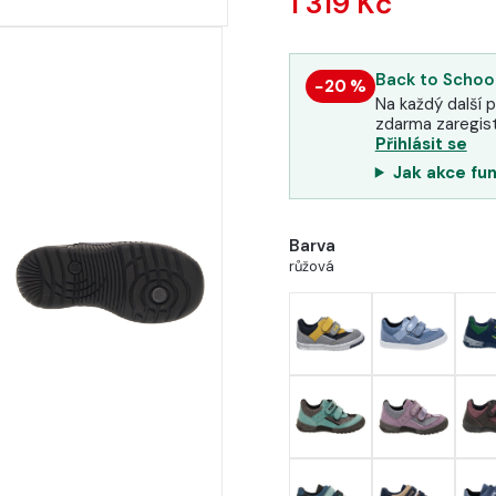
1 319 Kč
Back to School
−20 %
Na každý další p
zdarma zaregist
Přihlásit se
Jak akce fu
Barva
růžová