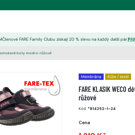
l
Členové FARE Family Clubu získají 20 % slevu na každý další pár.
Při
romokavé boty modro-růžové
Membrána
Kůže / textil
FARE KLASIK WECO dě
růžové
Kód:
*814252-1-24
Cena