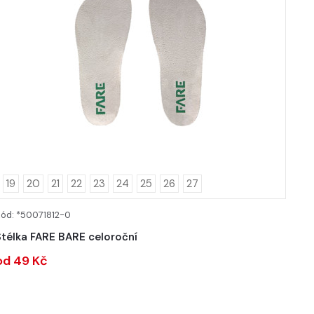
19
20
21
22
23
24
25
26
27
ód: *50071812-0
DETAIL
Stélka FARE BARE celoroční
od 49 Kč