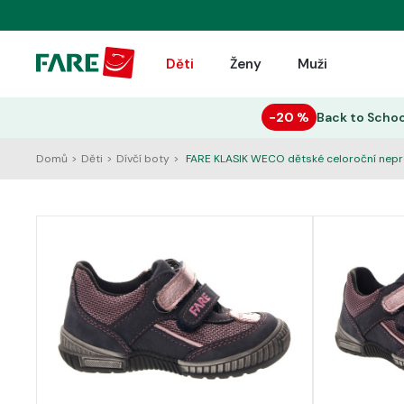
Děti
Ženy
Muži
−20 %
Back to Schoo
Domů
>
Děti
>
Dívčí boty
>
FARE KLASIK WECO dětské celoroční nep