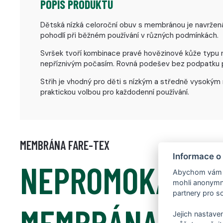
POPIS PRODUKTU
Dětská nízká celoroční obuv s membránou je navržená 
pohodlí při běžném používání v různých podmínkách.
Svršek tvoří kombinace pravé hovězinové kůže typu nu
nepříznivým počasím. Rovná podešev bez podpatku po
Střih je vhodný pro děti s nízkým a středně vysokým 
praktickou volbou pro každodenní používání.
MEMBRÁNA FARE-TEX
Informace o
NEPROMOKAVÁ
Abychom vám us
mohli anonymně
partnery pro so
MEMBRÁNA FAR
Jejich nastaven