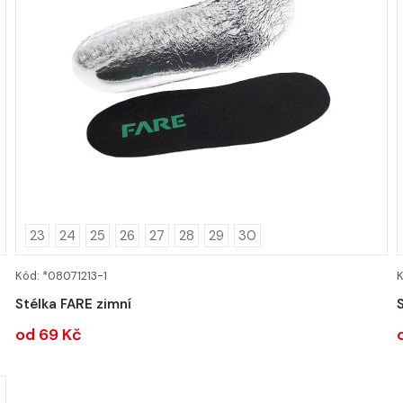
23
24
25
26
27
28
29
30
Kód: *08071213-1
K
DETAIL
Stélka FARE zimní
od 69 Kč