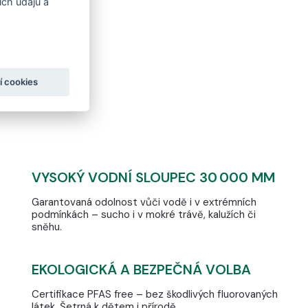
ch údajů a
í cookies
VYSOKÝ VODNÍ SLOUPEC 30 000 MM
Garantovaná odolnost vůči vodě i v extrémních
podmínkách – sucho i v mokré trávě, kalužích či
sněhu.
EKOLOGICKÁ A BEZPEČNÁ VOLBA
Certifikace PFAS free – bez škodlivých fluorovaných
látek. Šetrná k dětem i přírodě.