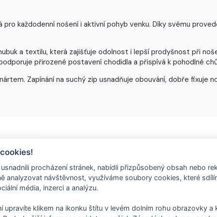
pro každodenní nošení i aktivní pohyb venku. Díky svému proveden
buk a textilu, která zajišťuje odolnost i lepší prodyšnost při no
dporuje přirozené postavení chodidla a přispívá k pohodlné chů
nártem. Zapínání na suchý zip usnadňuje obouvání, dobře fixuje n
 cookies!
nadnili procházení stránek, nabídli přizpůsobený obsah nebo re
 analyzovat návštěvnost, využíváme soubory cookies, které sdíl
ciální média, inzerci a analýzu.
E-TEX
í upravíte klikem na ikonku štítu v levém dolním rohu obrazovky a k