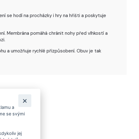
í se hodí na procházky i hry na hřišti a poskytuje
šení. Membrána pomáhá chránit nohy před vlhkostí a
zi.
ohu a umožňuje rychlé přizpůsobení. Obuv je tak
klamu a
íme se svými
dykoliv jej