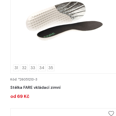
31
32
33
34
35
Kód: *26051213-3
DETAIL
Stélka FARE vkládací zimní
od 69 Kč