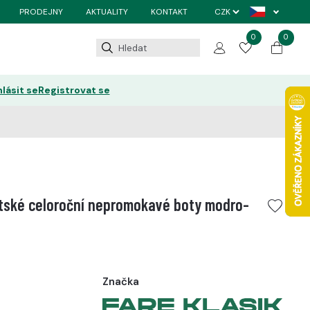
PRODEJNY
AKTUALITY
KONTAKT
0
0
hlásit se
Registrovat se
tské celoroční nepromokavé boty modro-
Značka