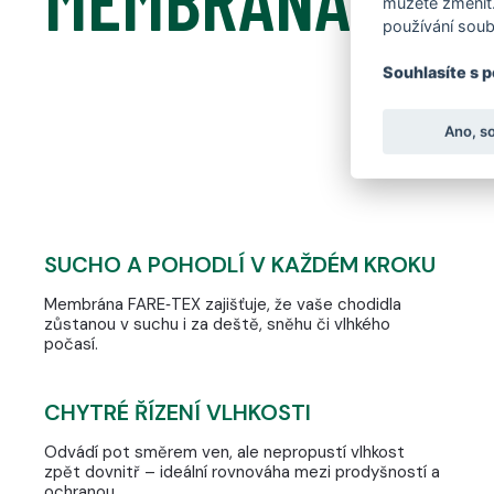
můžete změnit.
používání soub
Souhlasíte s 
Ano, s
SUCHO A POHODLÍ V KAŽDÉM KROKU
Membrána FARE‑TEX zajišťuje, že vaše chodidla
zůstanou v suchu i za deště, sněhu či vlhkého
počasí.
CHYTRÉ ŘÍZENÍ VLHKOSTI
Odvádí pot směrem ven, ale nepropustí vlhkost
zpět dovnitř – ideální rovnováha mezi prodyšností a
ochranou.