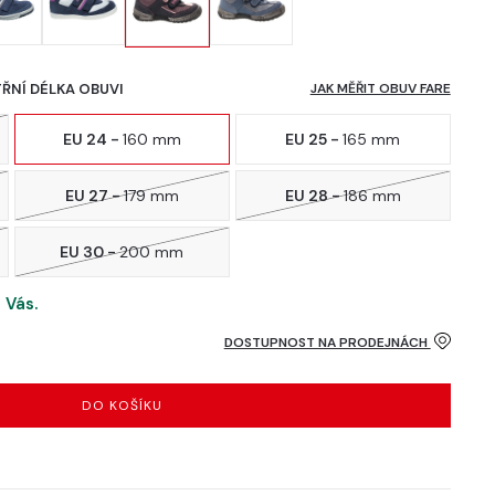
TŘNÍ DÉLKA OBUVI
JAK MĚŘIT OBUV FARE
EU 24 -
160 mm
EU 25 -
165 mm
EU 27 -
179 mm
EU 28 -
186 mm
EU 30 -
200 mm
 Vás.
DOSTUPNOST NA PRODEJNÁCH
DO KOŠÍKU