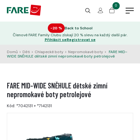
0
−20 %
Back to School
Členové FARE Family Clubu získají 20 % slevu na každý další pár.
Přihlásit se
Registrovat se
Domů
>
Děti
>
Chlapecké boty
>
Nepromokavé boty
>
FARE MID-
WIDE SNĚHULE dětské zimní nepromokavé boty petrolejové
FARE MID-WIDE SNĚHULE dětské zimní
nepromokavé boty petrolejové
Kód:
*7042131
+
*7142131