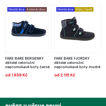
Membrána
Kožená obuv
Membrána
Kůže / textil
FARE BARE BERGENKY
FARE BARE FJORDKY
dětské celoroční
dětské celoroční
nepromokavé boty černé
nepromokavé boty modré
od 1 939 Kč
od 2 115 Kč