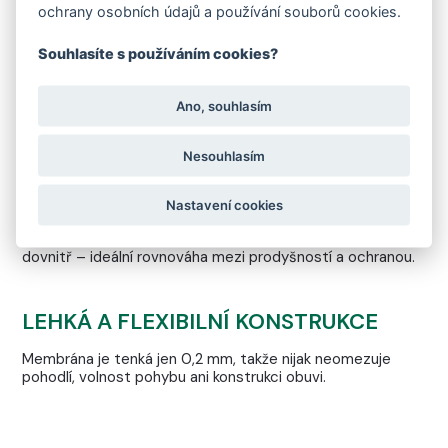
ochrany osobních údajů a používání souborů cookies.
Souhlasíte s používáním cookies?
SUCHO A POHODLÍ V KAŽDÉM KROKU
Ano, souhlasím
Membrána FARE‑TEX zajišťuje, že vaše chodidla zůstanou
v suchu i za deště, sněhu či vlhkého počasí.
Nesouhlasím
CHYTRÉ ŘÍZENÍ VLHKOSTI
Nastavení cookies
Odvádí pot směrem ven, ale nepropustí vlhkost zpět
dovnitř – ideální rovnováha mezi prodyšností a ochranou.
LEHKÁ A FLEXIBILNÍ KONSTRUKCE
Membrána je tenká jen 0,2 mm, takže nijak neomezuje
pohodlí, volnost pohybu ani konstrukci obuvi.