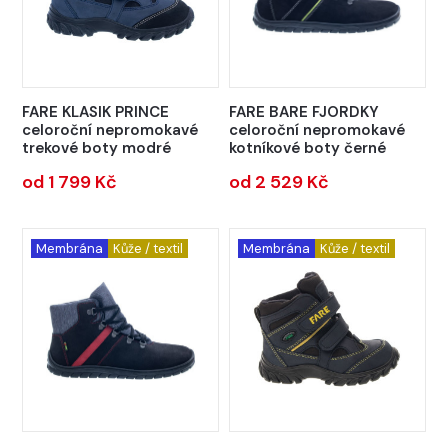
FARE KLASIK PRINCE
FARE BARE FJORDKY
celoroční nepromokavé
celoroční nepromokavé
trekové boty modré
kotníkové boty černé
od 1 799 Kč
od 2 529 Kč
Membrána
Kůže / textil
Membrána
Kůže / textil