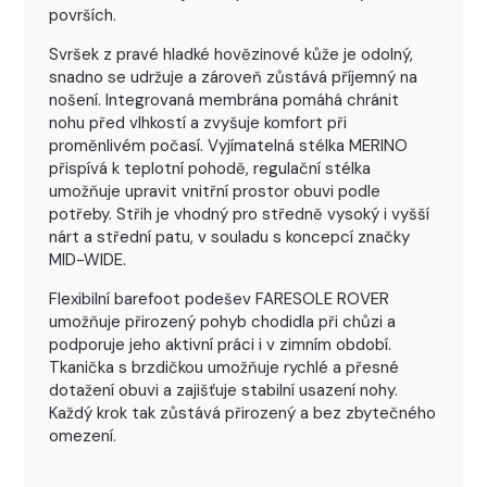
površích.
Svršek z pravé hladké hovězinové kůže je odolný,
snadno se udržuje a zároveň zůstává příjemný na
nošení. Integrovaná membrána pomáhá chránit
nohu před vlhkostí a zvyšuje komfort při
proměnlivém počasí. Vyjímatelná stélka MERINO
přispívá k teplotní pohodě, regulační stélka
umožňuje upravit vnitřní prostor obuvi podle
potřeby. Střih je vhodný pro středně vysoký i vyšší
nárt a střední patu, v souladu s koncepcí značky
MID-WIDE.
Flexibilní barefoot podešev FARESOLE ROVER
umožňuje přirozený pohyb chodidla při chůzi a
podporuje jeho aktivní práci i v zimním období.
Tkanička s brzdičkou umožňuje rychlé a přesné
dotažení obuvi a zajišťuje stabilní usazení nohy.
Každý krok tak zůstává přirozený a bez zbytečného
omezení.