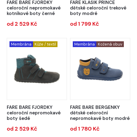
FARE BARE FJORDKY
FARE KLASIK PRINCE
celoroční nepromokavé
dětské celoroční trekové
kotníkové boty černé
boty modré
od 2 529 Kč
od 1 799 Kč
Membrána
Kůže / textil
Membrána
Kožená obuv
FARE BARE FJORDKY
FARE BARE BERGENKY
celoroční nepromokavé
dětské celoroční
boty šedé
nepromokavé boty modré
od 2 529 Kč
od 1 780 Kč