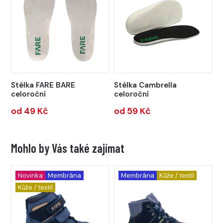
Stélka FARE BARE
Stélka Cambrella
celoroční
celoroční
od 49 Kč
od 59 Kč
Mohlo by Vás také zajímat
Novinka
Membrána
Membrána
Kůže / textil
Kůže / textil