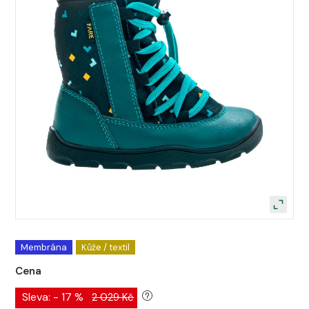
Membrána
Kůže / textil
Cena
Sleva: - 17 %
2 029 Kč