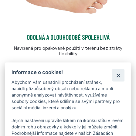
ODOLNÁ A DLOUHODOBĚ SPOLEHLIVÁ
Navržená pro opakované použití v terénu bez ztráty
flexibility
Informace o cookies!
Abychom vám usnadnili procházení stránek,
nabídli přizpůsobený obsah nebo reklamu a mohli
MEMBRÁNA FARE-TEX
anonymně analyzovat návštěvnost, využíváme
soubory cookies, které sdílíme se svými partnery pro
NEPROMOKAVÁ
sociální média, inzerci a analýzu.
MEMBRÁNA FARE-TEX
Jejich nastavení upravíte klikem na ikonku štítu v levém
dolním rohu obrazovky a kdykoliv jej můžete změnit.
Podrobnější informace najdete v našich Zásadách