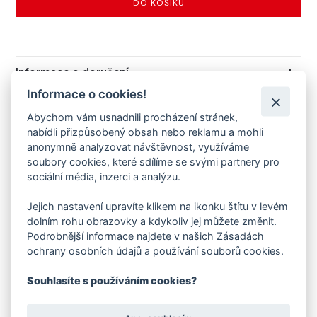
DO KOŠÍKU
Informace o doručení
Informace o cookies!
DOTAZ NA PRODUKT
Abychom vám usnadnili procházení stránek,
nabídli přizpůsobený obsah nebo reklamu a mohli
anonymně analyzovat návštěvnost, využíváme
POPIS PRODUKTU
soubory cookies, které sdílíme se svými partnery pro
sociální média, inzerci a analýzu.
Vkládací stélka do obuvi z barefoot modelové řady
Jejich nastavení upravíte klikem na ikonku štítu v levém
FARE BARE. Stélka je vyrobená ze sendvičového
dolním rohu obrazovky a kdykoliv jej můžete změnit.
plošného materiálu, který se skládá z povrchové
Podrobnější informace najdete v našich Zásadách
vrstvy Microsydney a ze základní nosné vrstvy
ochrany osobních údajů a používání souborů cookies.
Alveo. Horní vrstva materiál Microsydney je česaný
úplet z polyamidových vláken. Tato stélka je vhodná
Souhlasíte s používáním cookies?
pouze do dětských bot od výrobce FARE. Do obuvi
od ostatních výrobců nemusí velikostně či tvarově
vyhovovat.