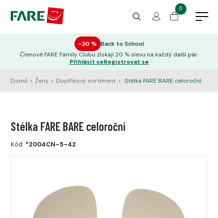
0
−20 %
Back to School
Členové FARE Family Clubu získají 20 % slevu na každý další pár.
Přihlásit se
Registrovat se
Domů
>
Ženy
>
Doplňkový sortiment
>
Stélka FARE BARE celoroční
Stélka FARE BARE celoroční
Kód:
*2004CN-5-42