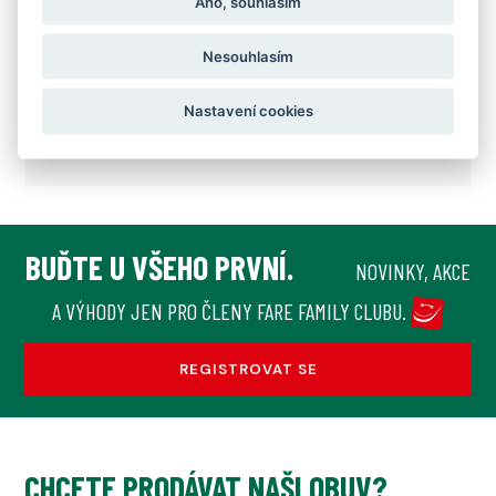
Ano, souhlasím
Tip: Stélku je vhodné po použití (na noc) vyjímat z
obuvi – lépe vyschne nejen stélka, ale také vnitřek
Nesouhlasím
obuvi – což se projeví na komfortu nošení obuvi
následující den. Stélky sušíme při teplotách do 40
Nastavení cookies
°C.
BUĎTE U VŠEHO PRVNÍ.
NOVINKY, AKCE
A VÝHODY JEN PRO ČLENY FARE FAMILY CLUBU.
REGISTROVAT SE
CHCETE PRODÁVAT NAŠI OBUV?