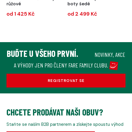
růžové
boty šedé
od 1 425 Kč
od 2 499 Kč
BUĎTE U VŠEHO PRVNÍ.
NOVINKY, AKCE
A VÝHODY JEN PRO ČLENY FARE FAMILY CLUBU.
REGISTROVAT SE
CHCETE PRODÁVAT NAŠI OBUV?
Staňte se naším B2B partnerem a získejte spoustu výhod