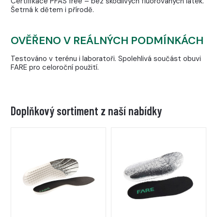
Certifikace PFAS free – bez škodlivých fluorovaných látek.
Šetrná k dětem i přírodě.
OVĚŘENO V REÁLNÝCH PODMÍNKÁCH
Testováno v terénu i laboratoři. Spolehlivá součást obuvi
FARE pro celoroční použití.
Doplňkový sortiment z naší nabídky