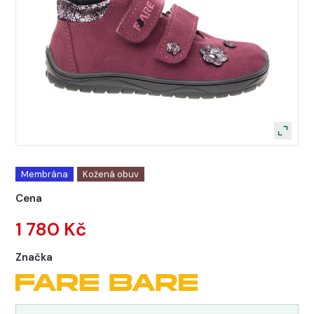
Membrána
Kožená obuv
Cena
1 780 Kč
Značka