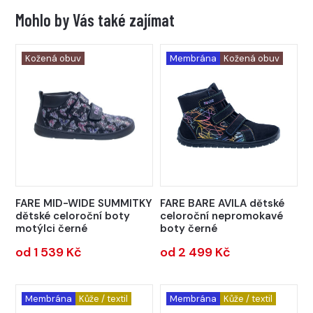
Mohlo by Vás také zajímat
Kožená obuv
Membrána
Kožená obuv
FARE MID-WIDE SUMMITKY
FARE BARE AVILA dětské
dětské celoroční boty
celoroční nepromokavé
motýlci černé
boty černé
od 1 539 Kč
od 2 499 Kč
Membrána
Kůže / textil
Membrána
Kůže / textil