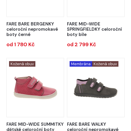
FARE BARE BERGENKY
FARE MID-WIDE
celoroční nepromokavé
SPRINGFIELDKY celoroční
boty černé
boty bíle
od 1 780 Kč
od 2 799 Kč
Kožená obuv
Membrána
Kožená obuv
FARE MID-WIDE SUMMITKY
FARE BARE WALKY
dětské celoroční boty
celoroční nepromokavé