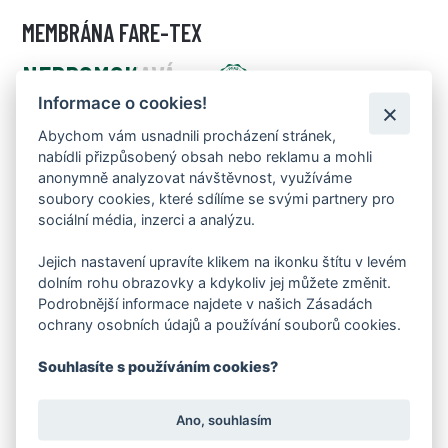
MEMBRÁNA FARE-TEX
NEPROMOKAVÁ
Informace o cookies!
MEMBRÁNA FARE-TEX
Abychom vám usnadnili procházení stránek,
nabídli přizpůsobený obsah nebo reklamu a mohli
anonymně analyzovat návštěvnost, využíváme
soubory cookies, které sdílíme se svými partnery pro
sociální média, inzerci a analýzu.
SUCHO A POHODLÍ V KAŽDÉM KROKU
Jejich nastavení upravíte klikem na ikonku štítu v levém
dolním rohu obrazovky a kdykoliv jej můžete změnit.
Membrána FARE‑TEX zajišťuje, že vaše chodidla zůstanou
Podrobnější informace najdete v našich Zásadách
v suchu i za deště, sněhu či vlhkého počasí.
ochrany osobních údajů a používání souborů cookies.
Souhlasíte s používáním cookies?
CHYTRÉ ŘÍZENÍ VLHKOSTI
Odvádí pot směrem ven, ale nepropustí vlhkost zpět
Ano, souhlasím
dovnitř – ideální rovnováha mezi prodyšností a ochranou.