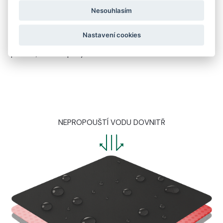
Nesouhlasím
LEHKÁ A FLEXIBILNÍ KONSTRUKCE
Nastavení cookies
Membrána je tenká jen 0,2 mm, takže nijak neomezuje
pohodlí, volnost pohybu ani konstrukci obuvi.
NEPROPOUŠTÍ VODU DOVNITŘ