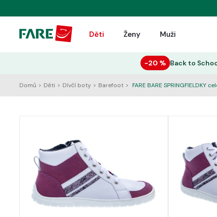
Děti
Ženy
Muži
−20 %
Back to Schoo
Domů
>
Děti
>
Dívčí boty
>
Barefoot
>
FARE BARE SPRINGFIELDKY celo