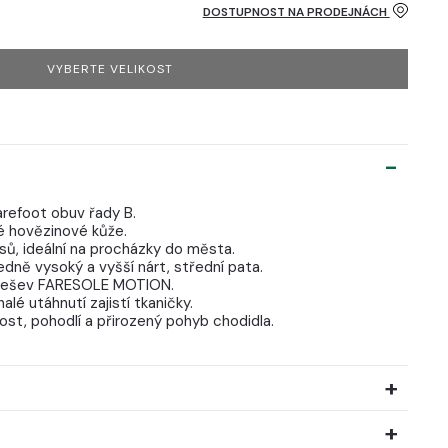
DOSTUPNOST NA PRODEJNÁCH
VYBERTE VELIKOST
arefoot obuv řady B.
ké hovězinové kůže.
ů, ideální na procházky do města.
edně vysoký a vyšší nárt, střední pata.
podešev FARESOLE MOTION.
alé utáhnutí zajistí tkaničky.
kost, pohodlí a přirozený pohyb chodidla.