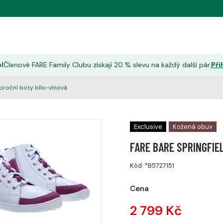
l
Členové FARE Family Clubu získají 20 % slevu na každý další pár.
Při
roční boty bílo-vínová
Exclusive
Kožená obuv
FARE BARE SPRINGFIEL
Kód:
*B5727151
Cena
2 799 Kč