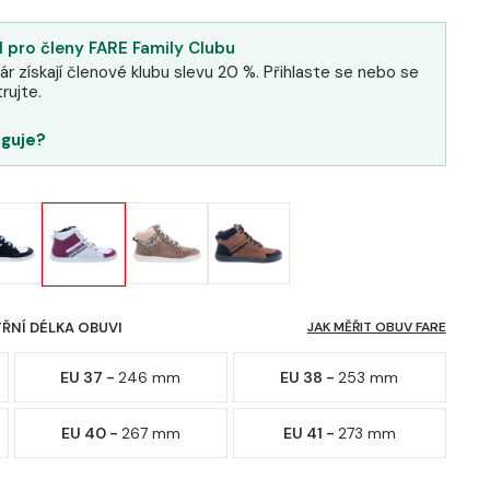
 pro členy FARE Family Clubu
ár získají členové klubu slevu 20 %. Přihlaste se nebo se
rujte.
nguje?
TŘNÍ DÉLKA OBUVI
JAK MĚŘIT OBUV FARE
EU 37 -
246 mm
EU 38 -
253 mm
EU 40 -
267 mm
EU 41 -
273 mm