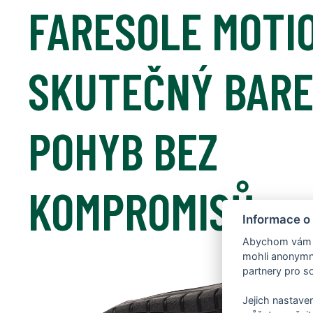
FARESOLE MOTIO
SKUTEČNÝ BAR
POHYB BEZ
KOMPROMISŮ
Informace o
Abychom vám us
mohli anonymně
partnery pro so
Jejich nastaven