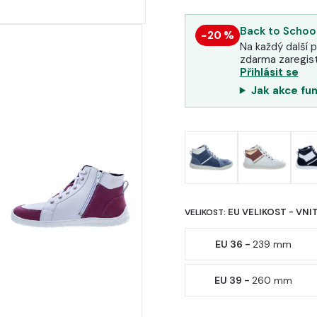
Back to School
−20 %
Na každý další p
zdarma zaregist
Přihlásit se
Jak akce fu
EU VELIKOST - VNI
VELIKOST:
EU 36 -
239 mm
EU 39 -
260 mm