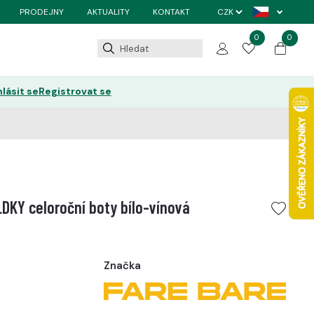
PRODEJNY
AKTUALITY
KONTAKT
0
0
hlásit se
Registrovat se
DKY celoroční boty bílo-vínová
Značka