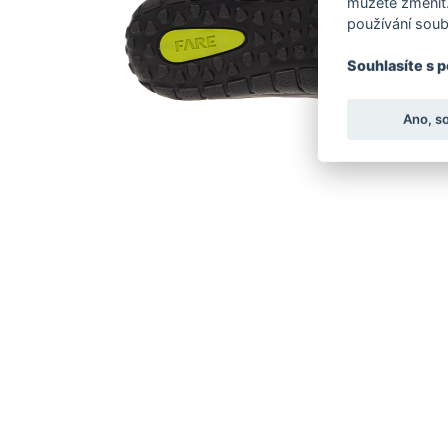
můžete změnit.
používání soub
Souhlasíte s 
Ano, s