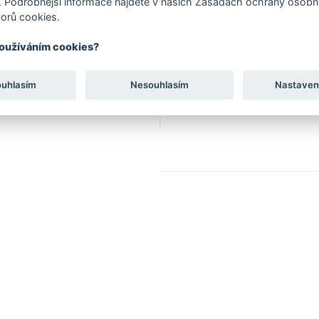
 Podrobnější informace najdete v našich Zásadách ochrany osobní
SKUTEČNÝ BAREFOOT
orů cookies.
4 mm tenká podešev pr
používáním cookies?
ouhlasím
Nesouhlasím
Nastaven