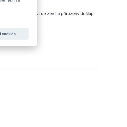
ch údajů a
 KONTAKT
o maximální kontakt se zemí a přirozený došlap
í cookies