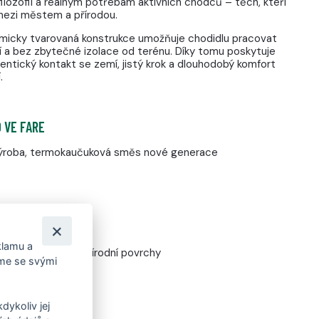
ilozofii a reálným potřebám aktivních chodců – těch, kteří
mezi městem a přírodou.
atomicky tvarovaná konstrukce umožňuje chodidlu pracovat
 a bez zbytečné izolace od terénu. Díky tomu poskytuje
tický kontakt se zemí, jistý krok a dlouhodobý komfort
.
 VE FARE
 výroba, termokaučuková směs nové generace
klamu a
 šotolinu, kořeny i přírodní povrchy
íme se svými
dykoliv jej