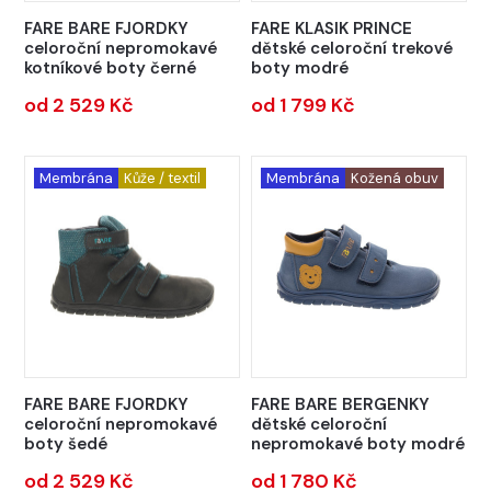
FARE BARE FJORDKY
FARE KLASIK PRINCE
celoroční nepromokavé
dětské celoroční trekové
kotníkové boty černé
boty modré
od 2 529 Kč
od 1 799 Kč
Membrána
Kůže / textil
Membrána
Kožená obuv
FARE BARE FJORDKY
FARE BARE BERGENKY
celoroční nepromokavé
dětské celoroční
boty šedé
nepromokavé boty modré
od 2 529 Kč
od 1 780 Kč