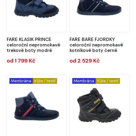
FARE KLASIK PRINCE
FARE BARE FJORDKY
celoroční nepromokavé
celoroční nepromokavé
trekové boty modré
kotníkové boty černé
od 1 799 Kč
od 2 529 Kč
Membrána
Kůže / textil
Membrána
Kůže / textil