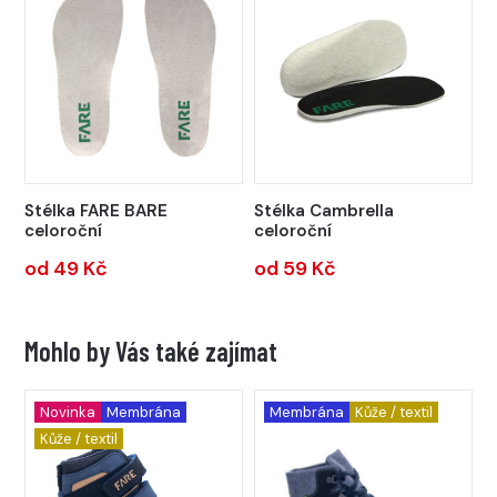
Stélka FARE BARE
Stélka Cambrella
celoroční
celoroční
od 49 Kč
od 59 Kč
Mohlo by Vás také zajímat
Novinka
Membrána
Membrána
Kůže / textil
Kůže / textil