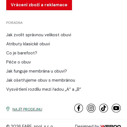
Vrácení zboží a reklamace
PORADNA
Jak zvolit správnou velikost obuvi
Atributy klasické obuvi
Co je barefoot?
Péče o obuv
Jak funguje membrána u obuvi?
Jak ošetřujeme obuv s membránou
Vysvětlení rozdílu mezi řadou „A“ a „B“
NAJÍT PRODEJNU
© 2026 FARE, spol. s r. o.
Designed by