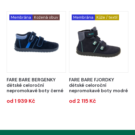
Membrána
Kožená obuv
Membrána
Kůže / textil
FARE BARE BERGENKY
FARE BARE FJORDKY
dětské celoroční
dětské celoroční
nepromokavé boty černé
nepromokavé boty modré
od 1 939 Kč
od 2 115 Kč