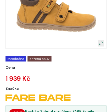
Membrána
Kožená obuv
Cena
1 939 Kč
Značka
Back to School pro členy FARE Family