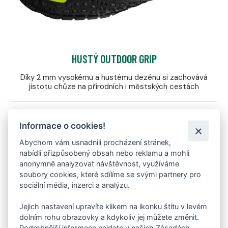
HUSTÝ OUTDOOR GRIP
Díky 2 mm vysokému a hustému dezénu si zachovává
jistotu chůze na přírodních i městských cestách
Informace o cookies!
Abychom vám usnadnili procházení stránek,
nabídli přizpůsobený obsah nebo reklamu a mohli
MEMBRÁNA FARE-TEX
anonymně analyzovat návštěvnost, využíváme
soubory cookies, které sdílíme se svými partnery pro
NEPROMOKAVÁ
sociální média, inzerci a analýzu.
MEMBRÁNA FARE-TEX
Jejich nastavení upravíte klikem na ikonku štítu v levém
dolním rohu obrazovky a kdykoliv jej můžete změnit.
Podrobnější informace najdete v našich Zásadách