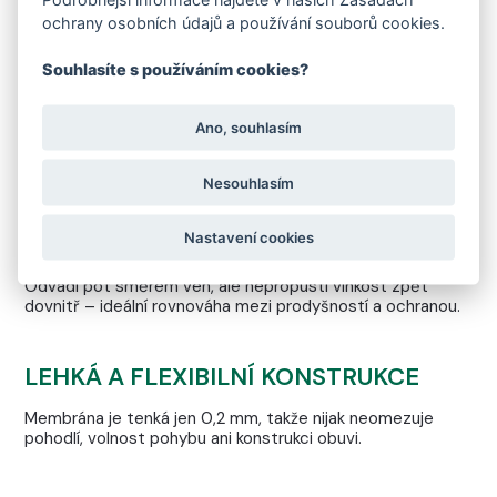
ochrany osobních údajů a používání souborů cookies.
Souhlasíte s používáním cookies?
SUCHO A POHODLÍ V KAŽDÉM KROKU
Ano, souhlasím
Membrána FARE‑TEX zajišťuje, že vaše chodidla zůstanou
v suchu i za deště, sněhu či vlhkého počasí.
Nesouhlasím
Nastavení cookies
CHYTRÉ ŘÍZENÍ VLHKOSTI
Odvádí pot směrem ven, ale nepropustí vlhkost zpět
dovnitř – ideální rovnováha mezi prodyšností a ochranou.
LEHKÁ A FLEXIBILNÍ KONSTRUKCE
Membrána je tenká jen 0,2 mm, takže nijak neomezuje
pohodlí, volnost pohybu ani konstrukci obuvi.