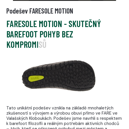
Podešev FARESOLE MOTION
FARESOLE MOTION - SKUTEČNÝ
BAREFOOT POHYB BEZ
KOMPROMISŮ
Tato unikátní podešev vznikla na základě mnohaletých
zkušeností s vývojem a výrobou obuvi přímo ve FARE ve
Valašských Kloboukách. Podešev jsme navrhli s respektem
k barefoot filozofii a reálným potřebám aktivních chodců
– těch, kteří se přirozeně pohybují mezi městem a