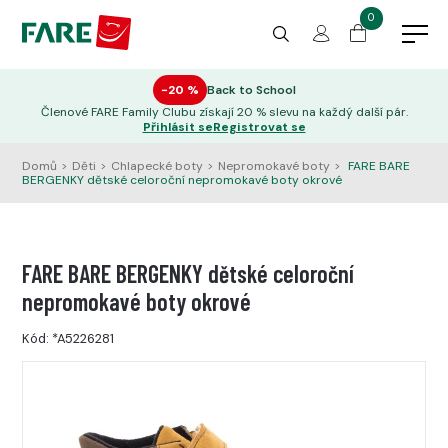
0
−20 %
Back to School
Členové FARE Family Clubu získají 20 % slevu na každý další pár.
Přihlásit se
Registrovat se
Domů
>
Děti
>
Chlapecké boty
>
Nepromokavé boty
>
FARE BARE
BERGENKY dětské celoroční nepromokavé boty okrové
FARE BARE BERGENKY dětské celoroční
nepromokavé boty okrové
Kód:
*A5226281