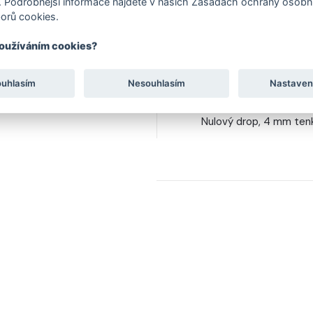
 Podrobnější informace najdete v našich Zásadách ochrany osobní
orů cookies.
Navrženo pro dlažbu, be
používáním cookies?
ouhlasím
Nesouhlasím
Nastaven
SKUTEČNÝ BAREFOOT 
Nulový drop, 4 mm tenk