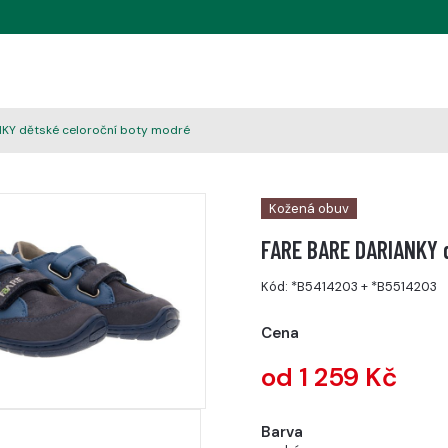
KY dětské celoroční boty modré
Kožená obuv
FARE BARE DARIANKY 
Kód:
*B5414203
+
*B5514203
Cena
od 1 259 Kč
Barva