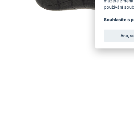
můžete změnit.
používání soub
Souhlasíte s 
Ano, s