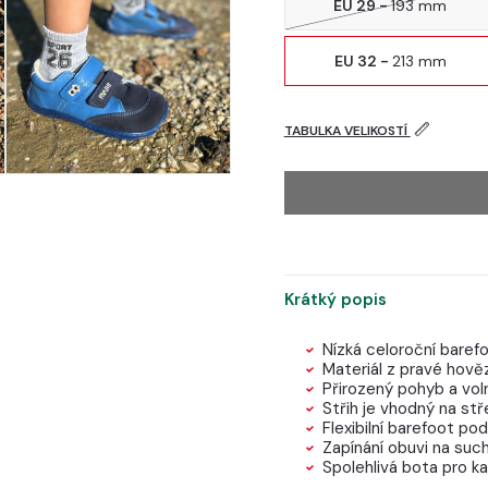
EU 29 -
193 mm
EU 32 -
213 mm
TABULKA VELIKOSTÍ
Krátký popis
Nízká celoroční baref
Materiál z pravé hově
Přirozený pohyb a vol
Střih je vhodný na stř
Flexibilní barefoot 
Zapínání obuvi na such
Spolehlivá bota pro k