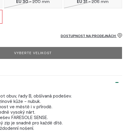
EU 30 -
200 mm
EU 31 -
206 mm
DOSTUPNOST NA PRODEJNÁCH
VYBERTE VELIKOST
oot obuv, řady B, obšívaná podešev.
zinové kůže - nubuk.
nost ve městě i v přírodě.
edně vysoký nárt.
podešev FARESOLE SENSE.
ý zip je snadné pro každé dítě.
aždodenní nošení.