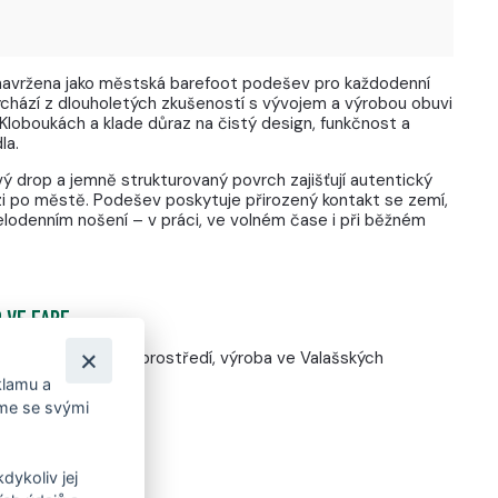
avržena jako městská barefoot podešev pro každodenní
chází z dlouholetých zkušeností s vývojem a výrobou obuvi
Kloboukách a klade důraz na čistý design, funkčnost a
la.
ý drop a jemně strukturovaný povrch zajišťují autentický
zi po městě. Podešev poskytuje přirozený kontakt se zemí,
celodenním nošení – v práci, ve volném čase i při běžném
 VE FARE
ržená pro městské prostředí, výroba ve Valašských
klamu a
íme se svými
dykoliv jej
 MĚSTO