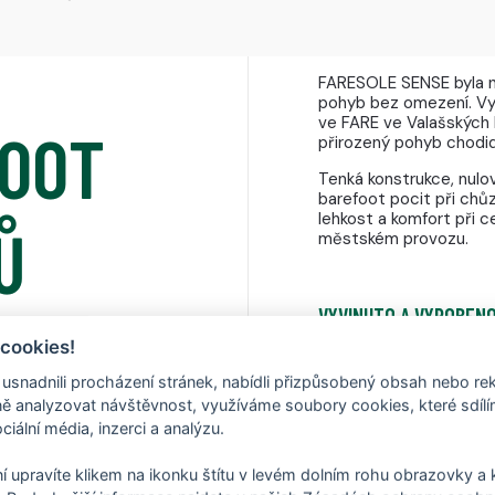
FARESOLE SENSE byla n
pohyb bez omezení. Vy
ve FARE ve Valašských 
FOOT
přirozený pohyb chodid
Tenká konstrukce, nulov
barefoot pocit při chů
lehkost a komfort při 
Ů
městském provozu.
VYVINUTO A VYROBENO
 cookies!
Vlastní konstrukce nav
Kloboukách
nadnili procházení stránek, nabídli přizpůsobený obsah nebo re
 analyzovat návštěvnost, využíváme soubory cookies, které sdíl
ciální média, inzerci a analýzu.
í upravíte klikem na ikonku štítu v levém dolním rohu obrazovky a k
OPTIMALIZOVÁNO PRO