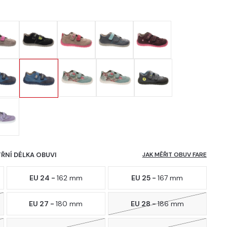
TŘNÍ DÉLKA OBUVI
JAK MĚŘIT OBUV FARE
EU 24 -
162 mm
EU 25 -
167 mm
EU 27 -
180 mm
EU 28 -
186 mm