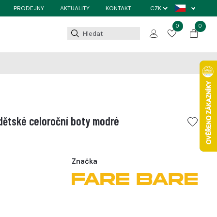
PRODEJNY
AKTUALITY
KONTAKT
0
0
dětské celoroční boty modré
Značka