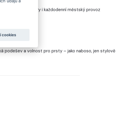
ch údajů a
ton, asfalt, interiéry i každodenní městský provoz
í cookies
POCIT
á podešev a volnost pro prsty – jako naboso, jen stylově