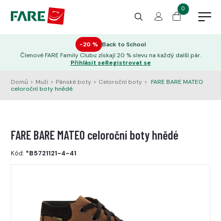
0
−20 %
Back to School
Členové FARE Family Clubu získají 20 % slevu na každý další pár.
Přihlásit se
Registrovat se
Domů
>
Muži
>
Pánské boty
>
Celoroční boty
>
FARE BARE MATEO
celoroční boty hnědé
FARE BARE MATEO celoroční boty hnědé
Kód:
*B5721121-4-41