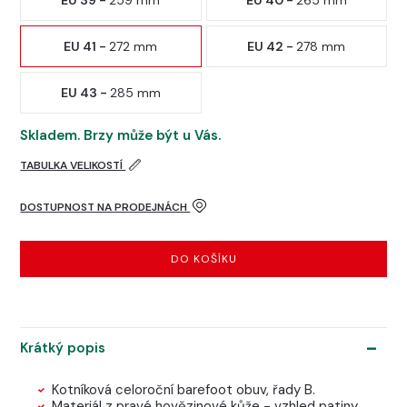
EU 39 -
259 mm
EU 40 -
265 mm
EU 41 -
272 mm
EU 42 -
278 mm
EU 43 -
285 mm
Skladem. Brzy může být u Vás.
TABULKA VELIKOSTÍ
DOSTUPNOST NA PRODEJNÁCH
DO KOŠÍKU
Krátký popis
Kotníková celoroční barefoot obuv, řady B.
Materiál z pravé hovězinové kůže - vzhled patiny.