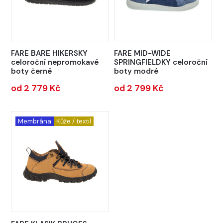
FARE BARE HIKERSKY
FARE MID-WIDE
celoroční nepromokavé
SPRINGFIELDKY celoroční
boty černé
boty modré
od 2 779 Kč
od 2 799 Kč
Membrána
Kůže / textil