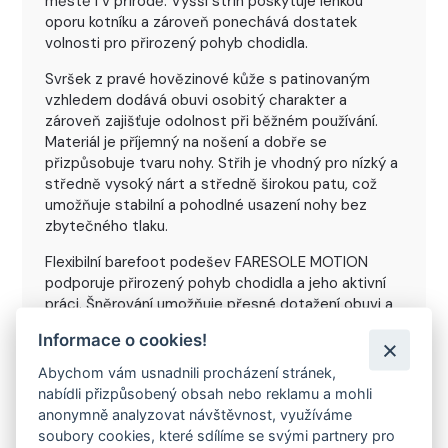
městě i v přírodě. Vyšší střih poskytuje lehkou
oporu kotníku a zároveň ponechává dostatek
volnosti pro přirozený pohyb chodidla.
Svršek z pravé hovězinové kůže s patinovaným
vzhledem dodává obuvi osobitý charakter a
zároveň zajišťuje odolnost při běžném používání.
Materiál je příjemný na nošení a dobře se
přizpůsobuje tvaru nohy. Střih je vhodný pro nízký a
středně vysoký nárt a středně širokou patu, což
umožňuje stabilní a pohodlné usazení nohy bez
zbytečného tlaku.
Flexibilní barefoot podešev FARESOLE MOTION
podporuje přirozený pohyb chodidla a jeho aktivní
práci. Šněrování umožňuje přesné dotažení obuvi a
její přizpůsobení noze, což přispívá k celkovému
Informace o cookies!
komfortu při nošení. Model je vhodný pro
každodenní použití s důrazem na funkčnost a
Abychom vám usnadnili procházení stránek,
nadčasový vzhled.
nabídli přizpůsobený obsah nebo reklamu a mohli
anonymně analyzovat návštěvnost, využíváme
soubory cookies, které sdílíme se svými partnery pro