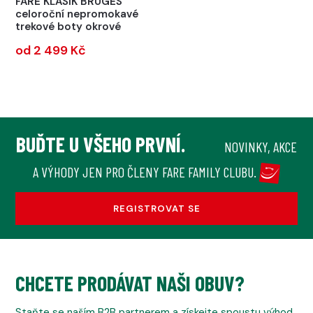
FARE KLASIK BRUGES
celoroční nepromokavé
trekové boty okrové
od 2 499 Kč
BUĎTE U VŠEHO PRVNÍ.
NOVINKY, AKCE
A VÝHODY JEN PRO ČLENY FARE FAMILY CLUBU.
REGISTROVAT SE
CHCETE PRODÁVAT NAŠI OBUV?
Staňte se naším B2B partnerem a získejte spoustu výhod