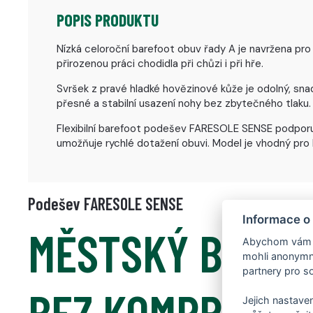
POPIS PRODUKTU
Nízká celoroční barefoot obuv řady A je navržena pro
přirozenou práci chodidla při chůzi i při hře.
Svršek z pravé hladké hovězinové kůže je odolný, sna
přesné a stabilní usazení nohy bez zbytečného tlaku.
Flexibilní barefoot podešev FARESOLE SENSE podporuje
umožňuje rychlé dotažení obuvi. Model je vhodný pro
Podešev FARESOLE SENSE
Informace o
MĚSTSKÝ BARE
Abychom vám us
mohli anonymně
partnery pro so
BEZ KOMPROMIS
Jejich nastaven