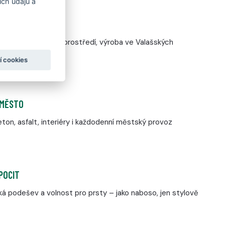
ch údajů a
 VE FARE
ržená pro městské prostředí, výroba ve Valašských
í cookies
 MĚSTO
ton, asfalt, interiéry i každodenní městský provoz
POCIT
á podešev a volnost pro prsty – jako naboso, jen stylově