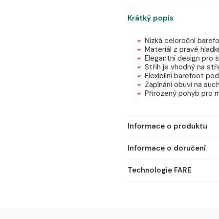
Krátký popis
Nízká celoroční baref
Materiál z pravé hlad
Elegantní design pro šk
Střih je vhodný na stř
Flexibilní barefoot 
Zapínání obuvi na such
Přirozený pohyb pro m
Informace o produktu
Informace o doručení
Technologie FARE