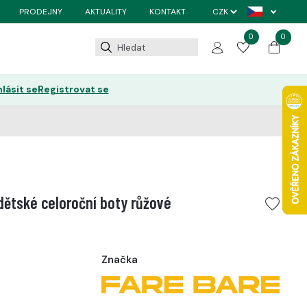
PRODEJNY
AKTUALITY
KONTAKT
0
0
hlásit se
Registrovat se
ětské celoroční boty růžové
Značka