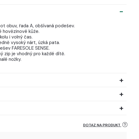
oot obuv, řada A, obšívaná podešev.
ké hovězinové kůže.
olu i volný čas.
edně vysoký nárt, úzká pata.
podešev FARESOLE SENSE.
ý zip je vhodný pro každé dítě.
alé nožky.
DOTAZ NA PRODUKT