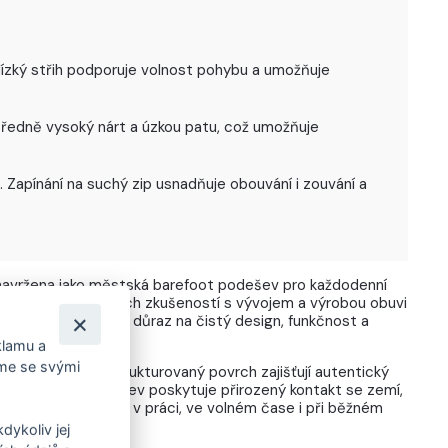
Nízký střih podporuje volnost pohybu a umožňuje
středně vysoký nárt a úzkou patu, což umožňuje
 Zapínání na suchý zip usnadňuje obouvání i zouvání a
avržena jako městská barefoot podešev pro každodenní
chází z dlouholetých zkušeností s vývojem a výrobou obuvi
Kloboukách a klade důraz na čistý design, funkčnost a
la.
klamu a
íme se svými
ý drop a jemně strukturovaný povrch zajišťují autentický
zi po městě. Podešev poskytuje přirozený kontakt se zemí,
celodenním nošení – v práci, ve volném čase i při běžném
dykoliv jej