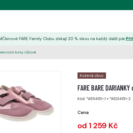
l
Členové FARE Family Clubu získají 20 % slevu na každý další pár.
Při
eloroční boty růžové
Kožená obuv
FARE BARE DARIANKY d
Kód:
*A5114151-1
+
*A5214151-2
Cena
od 1 259 Kč