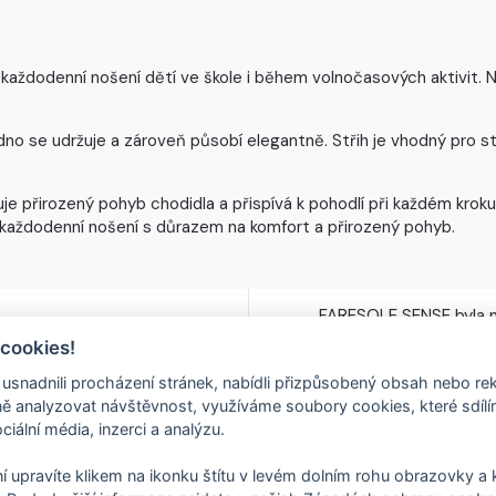
 každodenní nošení dětí ve škole i během volnočasových aktivit. 
dno se udržuje a zároveň působí elegantně. Střih je vhodný pro 
 přirozený pohyb chodidla a přispívá k pohodlí při každém kroku.
 každodenní nošení s důrazem na komfort a přirozený pohyb.
FARESOLE SENSE byla n
pohyb bez omezení. Vy
 cookies!
ve FARE ve Valašských 
FOOT
přirozený pohyb chodid
nadnili procházení stránek, nabídli přizpůsobený obsah nebo re
 analyzovat návštěvnost, využíváme soubory cookies, které sdíl
Tenká konstrukce, nulov
ciální média, inzerci a analýzu.
barefoot pocit při chů
lehkost a komfort při 
Ů
městském provozu.
í upravíte klikem na ikonku štítu v levém dolním rohu obrazovky a k