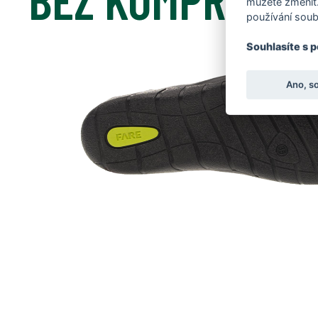
můžete změnit.
používání soub
Souhlasíte s 
Ano, s