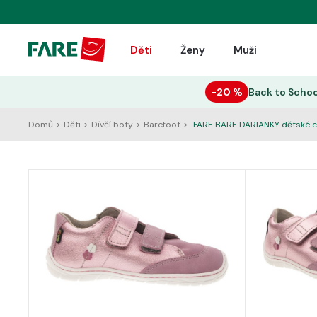
Děti
Ženy
Muži
−20 %
Back to Schoo
Domů
>
Děti
>
Dívčí boty
>
Barefoot
>
FARE BARE DARIANKY dětské c