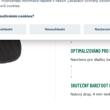
 Podrobnější informace najdete v našich Zásadách ochrany osobní
orů cookies.
VYVINUTO A VYROBENO
používáním cookies?
Vlastní konstrukce nav
Kloboukách
ouhlasím
Nesouhlasím
Nastaven
OPTIMALIZOVÁNO PRO
Navrženo pro dlažbu, be
SKUTEČNÝ BAREFOOT 
Nulový drop, 4 mm tenk