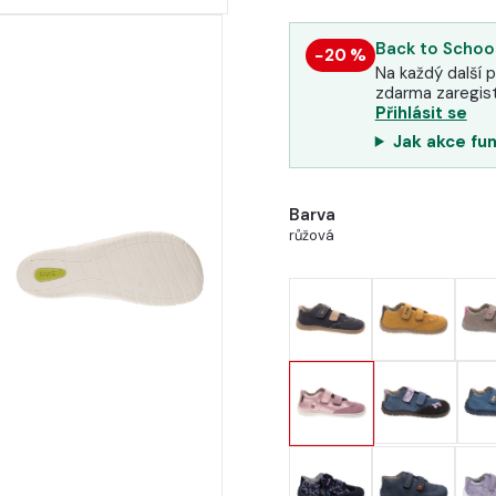
Back to School
−20 %
Na každý další p
zdarma zaregist
Přihlásit se
Jak akce fu
Barva
růžová