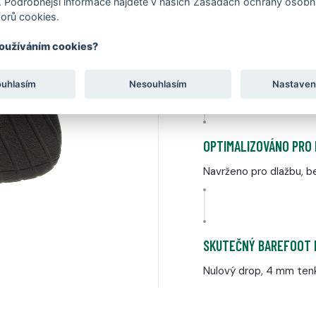
 Podrobnější informace najdete v našich Zásadách ochrany osobní
orů cookies.
VYVINUTO A VYROBENO
používáním cookies?
Vlastní konstrukce nav
Kloboukách
ouhlasím
Nesouhlasím
Nastaven
OPTIMALIZOVÁNO PRO
Navrženo pro dlažbu, be
SKUTEČNÝ BAREFOOT 
Nulový drop, 4 mm tenk