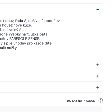
oot obuv, řada A, obšívaná podešev.
ké hovězinové kůže.
olu i volný čas.
edně vysoký nárt, úzká pata.
podešev FARESOLE SENSE.
ý zip je vhodný pro každé dítě.
alé nožky.
DOTAZ NA PRODUKT