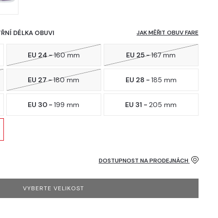
TŘNÍ DÉLKA OBUVI
JAK MĚŘIT OBUV FARE
EU 24 -
160 mm
EU 25 -
167 mm
EU 27 -
180 mm
EU 28 -
185 mm
EU 30 -
199 mm
EU 31 -
205 mm
DOSTUPNOST NA PRODEJNÁCH
VYBERTE VELIKOST