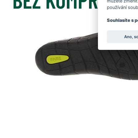
můžete změnit.
používání soub
Souhlasíte s 
Ano, s