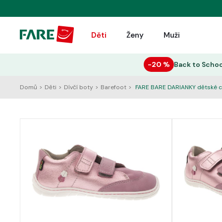
Děti
Ženy
Muži
−20 %
Back to Schoo
Domů
>
Děti
>
Dívčí boty
>
Barefoot
>
FARE BARE DARIANKY dětské c