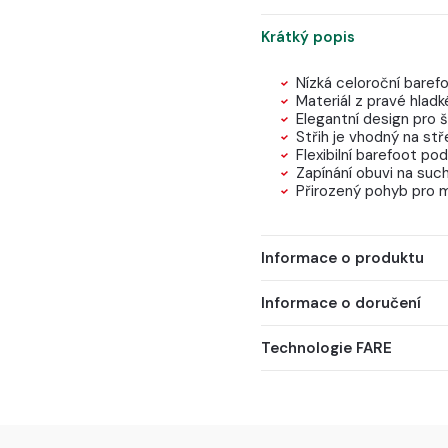
Krátký popis
Nízká celoroční baref
Materiál z pravé hlad
Elegantní design pro šk
Střih je vhodný na stř
Flexibilní barefoot 
Zapínání obuvi na such
Přirozený pohyb pro m
Informace o produktu
Informace o doručení
Technologie FARE