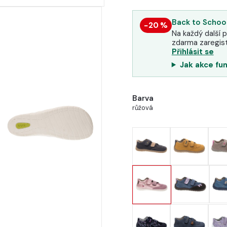
Back to School
−20 %
Na každý další p
zdarma zaregist
Přihlásit se
Jak akce fu
Barva
růžová