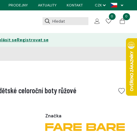
PRODEJNY
AKTUALITY
KONTAKT
0
0
hlásit se
Registrovat se
ětské celoroční boty růžové
Značka