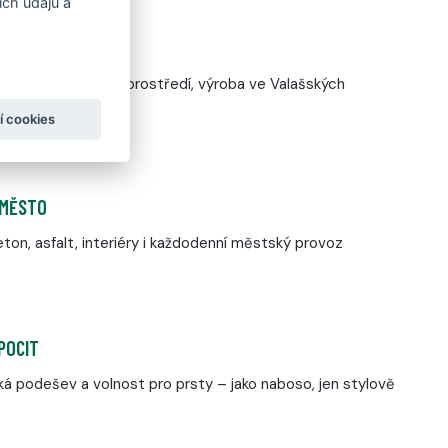
ch údajů a
 VE FARE
ržená pro městské prostředí, výroba ve Valašských
í cookies
 MĚSTO
ton, asfalt, interiéry i každodenní městský provoz
POCIT
á podešev a volnost pro prsty – jako naboso, jen stylově