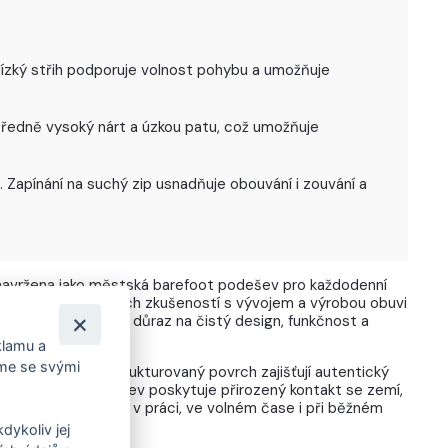
Nízký střih podporuje volnost pohybu a umožňuje
středně vysoký nárt a úzkou patu, což umožňuje
 Zapínání na suchý zip usnadňuje obouvání i zouvání a
avržena jako městská barefoot podešev pro každodenní
chází z dlouholetých zkušeností s vývojem a výrobou obuvi
Kloboukách a klade důraz na čistý design, funkčnost a
la.
klamu a
íme se svými
ý drop a jemně strukturovaný povrch zajišťují autentický
zi po městě. Podešev poskytuje přirozený kontakt se zemí,
celodenním nošení – v práci, ve volném čase i při běžném
dykoliv jej