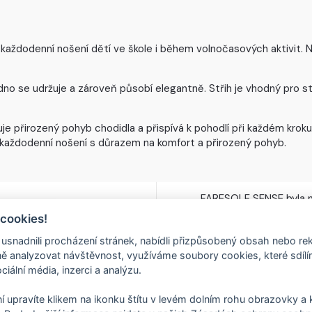
 každodenní nošení dětí ve škole i během volnočasových aktivit. 
dno se udržuje a zároveň působí elegantně. Střih je vhodný pro 
 přirozený pohyb chodidla a přispívá k pohodlí při každém kroku.
 každodenní nošení s důrazem na komfort a přirozený pohyb.
FARESOLE SENSE byla n
pohyb bez omezení. Vy
 cookies!
ve FARE ve Valašských 
FOOT
přirozený pohyb chodid
nadnili procházení stránek, nabídli přizpůsobený obsah nebo re
 analyzovat návštěvnost, využíváme soubory cookies, které sdíl
Tenká konstrukce, nulov
ciální média, inzerci a analýzu.
barefoot pocit při chů
lehkost a komfort při 
Ů
městském provozu.
í upravíte klikem na ikonku štítu v levém dolním rohu obrazovky a k