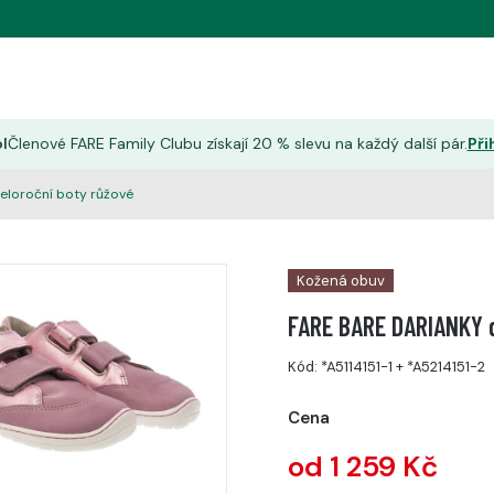
l
Členové FARE Family Clubu získají 20 % slevu na každý další pár.
Při
eloroční boty růžové
Kožená obuv
FARE BARE DARIANKY d
Kód:
*A5114151-1
+
*A5214151-2
Cena
od 1 259 Kč