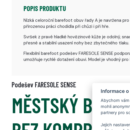
POPIS PRODUKTU
Nízká celoroční barefoot obuv řady A je navržena pro
přirozenou práci chodidla při chůzi i při hře.
Svršek z pravé hladké hovězinové kůže je odolný, sna
přesné a stabilní usazení nohy bez zbytečného tlaku.
Flexibilní barefoot podešev FARESOLE SENSE podporuje
umožňuje rychlé dotažení obuvi. Model je vhodný pro
Podešev FARESOLE SENSE
Informace o
MĚSTSKÝ BARE
Abychom vám us
mohli anonymně
partnery pro so
BEZ KOMPROMIS
Jejich nastaven