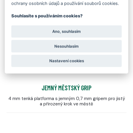
Extrémně lehká a ohebná konstrukce, která se přizpůsobí
ochrany osobních údajů a používání souborů cookies.
každému kroku
Souhlasíte s používáním cookies?
Ano, souhlasím
Nesouhlasím
Nastavení cookies
JEMNÝ MĚSTSKÝ GRIP
4 mm tenká platforma s jemným 0,7 mm gripem pro jistý
a přirozený krok ve městě