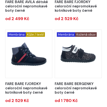
FARE BARE AVILA dětské
FARE BARE FJORDKY
celoroční nepromokavé
celoroční nepromokavé
boty černé
kotníkové boty černé
od 2 499 Kč
od 2 529 Kč
Membrána
Kůže / textil
Membrána
Kožená obuv
FARE BARE FJORDKY
FARE BARE BERGENKY
celoroční nepromokavé
celoroční nepromokavé
kotníkové boty černé
boty černé
od 2 529 Kč
od 1 780 Kč