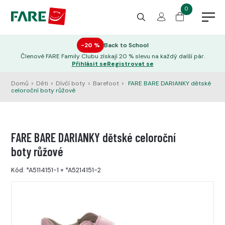
0
−20 %
Back to School
Členové FARE Family Clubu získají 20 % slevu na každý další pár.
Přihlásit se
Registrovat se
Domů
>
Děti
>
Dívčí boty
>
Barefoot
>
FARE BARE DARIANKY dětské
celoroční boty růžové
FARE BARE DARIANKY dětské celoroční
boty růžové
Kód:
*A5114151-1
+
*A5214151-2