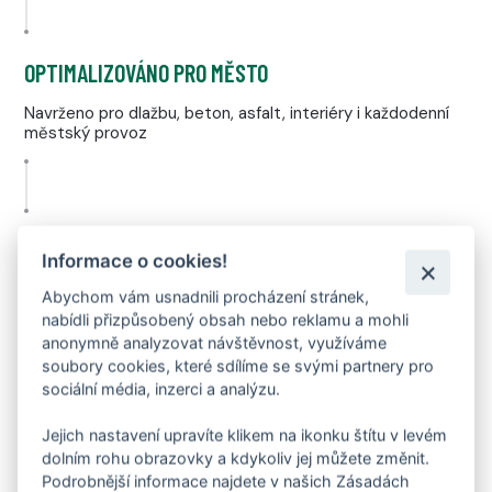
OPTIMALIZOVÁNO PRO MĚSTO
Navrženo pro dlažbu, beton, asfalt, interiéry i každodenní
městský provoz
SKUTEČNÝ BAREFOOT POCIT
Informace o cookies!
Nulový drop, 4 mm tenká podešev a volnost pro prsty –
Abychom vám usnadnili procházení stránek,
jako naboso, jen stylově
nabídli přizpůsobený obsah nebo reklamu a mohli
anonymně analyzovat návštěvnost, využíváme
ANATOMICKÝ DESIGN
soubory cookies, které sdílíme se svými partnery pro
sociální média, inzerci a analýzu.
Velkorysý prostor pro prsty, podpora dominantního palce
a zdravé rozložení váhy
Jejich nastavení upravíte klikem na ikonku štítu v levém
LEHKÁ A FLEXIBILNÍ
dolním rohu obrazovky a kdykoliv jej můžete změnit.
Podrobnější informace najdete v našich Zásadách