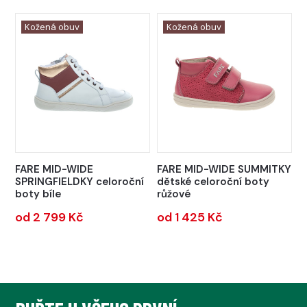
Kožená obuv
Kožená obuv
FARE MID-WIDE
FARE MID-WIDE SUMMITKY
SPRINGFIELDKY celoroční
dětské celoroční boty
boty bíle
růžové
od 2 799 Kč
od 1 425 Kč