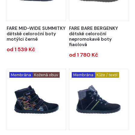
FARE MID-WIDE SUMMITKY
FARE BARE BERGENKY
dětské celoroční boty
dětské celoroční
motýlci černé
nepromokavé boty
fiaolová
od 1 539 Kč
od 1 780 Kč
Membrána
Kožená obuv
Membrána
Kůže / textil