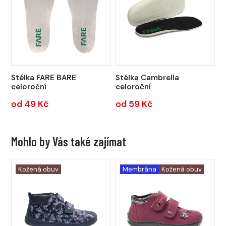
Stélka FARE BARE
Stélka Cambrella
celoroční
celoroční
od 49 Kč
od 59 Kč
Mohlo by Vás také zajímat
Kožená obuv
Membrána
Kožená obuv