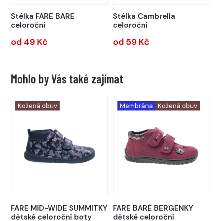
Stélka FARE BARE
Stélka Cambrella
celoroční
celoroční
od 49 Kč
od 59 Kč
Mohlo by Vás také zajímat
Kožená obuv
Membrána
Kožená obuv
FARE MID-WIDE SUMMITKY
FARE BARE BERGENKY
dětské celoroční boty
dětské celoroční