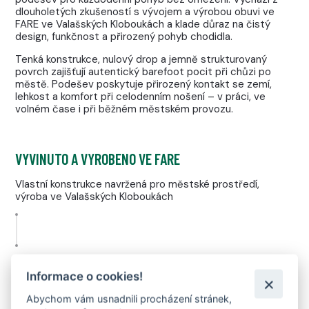
dlouholetých zkušeností s vývojem a výrobou obuvi ve
FARE ve Valašských Kloboukách a klade důraz na čistý
design, funkčnost a přirozený pohyb chodidla.
Tenká konstrukce, nulový drop a jemně strukturovaný
povrch zajišťují autentický barefoot pocit při chůzi po
městě. Podešev poskytuje přirozený kontakt se zemí,
lehkost a komfort při celodenním nošení – v práci, ve
volném čase i při běžném městském provozu.
VYVINUTO A VYROBENO VE FARE
Vlastní konstrukce navržená pro městské prostředí,
výroba ve Valašských Kloboukách
OPTIMALIZOVÁNO PRO MĚSTO
Informace o cookies!
Navrženo pro dlažbu, beton, asfalt, interiéry i každodenní
Abychom vám usnadnili procházení stránek,
městský provoz