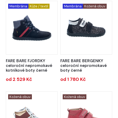
Membrána
Kůže / textil
Membrána
Kožená obuv
FARE BARE FJORDKY
FARE BARE BERGENKY
celoroční nepromokavé
celoroční nepromokavé
kotníkové boty černé
boty černé
od 2 529 Kč
od 1 780 Kč
Kožená obuv
Kožená obuv