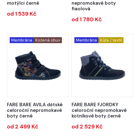
motýlci černé
nepromokavé boty
fiaolová
od 1 539 Kč
od 1 780 Kč
Membrána
Kožená obuv
Membrána
Kůže / textil
FARE BARE AVILA dětské
FARE BARE FJORDKY
celoroční nepromokavé
celoroční nepromokavé
boty černé
kotníkové boty černé
od 2 499 Kč
od 2 529 Kč