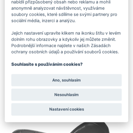
nabídli přizpůsobený obsah nebo reklamu a mohli
anonymně analyzovat návštěvnost, využíváme
soubory cookies, které sdílíme se svými partnery pro
sociální média, inzerci a analýzu.
SKUTEČNÝ BAREFOOT POCIT
Jejich nastavení upravíte klikem na ikonku štítu v levém
dolním rohu obrazovky a kdykoliv jej můžete změnit.
Nulový drop, 4 mm tenká podešev a volnost pro prsty –
Podrobnější informace najdete v našich Zásadách
jako naboso, jen stylově
ochrany osobních údajů a používání souborů cookies.
ANATOMICKÝ DESIGN
Souhlasíte s používáním cookies?
Velkorysý prostor pro prsty, podpora dominantního palce
a zdravé rozložení váhy
Ano, souhlasím
LEHKÁ A FLEXIBILNÍ
Nesouhlasím
Nastavení cookies