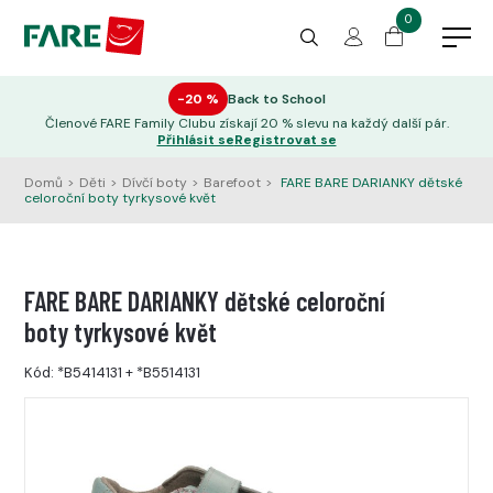
0
−20 %
Back to School
Členové FARE Family Clubu získají 20 % slevu na každý další pár.
Přihlásit se
Registrovat se
Domů
>
Děti
>
Dívčí boty
>
Barefoot
>
FARE BARE DARIANKY dětské
celoroční boty tyrkysové květ
FARE BARE DARIANKY dětské celoroční
boty tyrkysové květ
Kód:
*B5414131
+
*B5514131