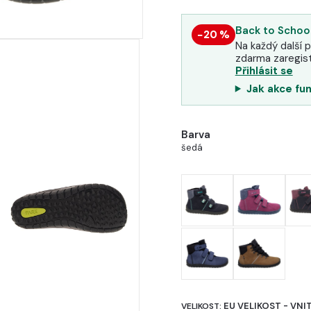
Back to School
−20 %
Na každý další p
zdarma zaregist
Přihlásit se
Jak akce fu
Barva
šedá
EU VELIKOST - VNI
VELIKOST: