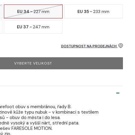
EU 34 -
227 mm
EU 35 -
233 mm
EU 37 -
247 mm
DOSTUPNOST NA PRODEJNÁCH
VYBERTE VELIKOST
arefoot obuv s membránou, řady B.
zinové kůže typu nubuk - v kombinaci s textilem
ů - obuv do města i do lesa.
edně vysoký a vyšší nárt, střední pata.
podešev FARESOLE MOTION.
ý zip.