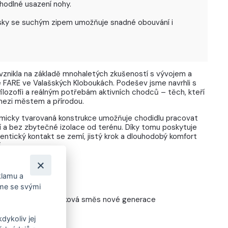
ohodlné usazení nohy.
pásky se suchým zipem umožňuje snadné obouvání i
vznikla na základě mnohaletých zkušeností s vývojem a
 FARE ve Valašských Kloboukách. Podešev jsme navrhli s
ilozofii a reálným potřebám aktivních chodců – těch, kteří
mezi městem a přírodou.
atomicky tvarovaná konstrukce umožňuje chodidlu pracovat
 a bez zbytečné izolace od terénu. Díky tomu poskytuje
tický kontakt se zemí, jistý krok a dlouhodobý komfort
.
klamu a
 VE FARE
íme se svými
 výroba, termokaučuková směs nové generace
dykoliv jej