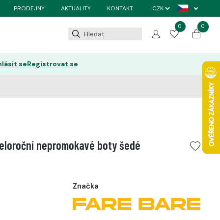
PRODEJNY
AKTUALITY
KONTAKT
0
0
hlásit se
Registrovat se
eloroční nepromokavé boty šedé
Značka