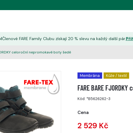
l
Členové FARE Family Clubu získají 20 % slevu na každý další pár.
Při
ORDKY celoroční nepromokavé boty šedé
Membrána
Kůže / textil
FARE BARE FJORDKY c
Kód:
*B5626262-3
Cena
2 529 Kč