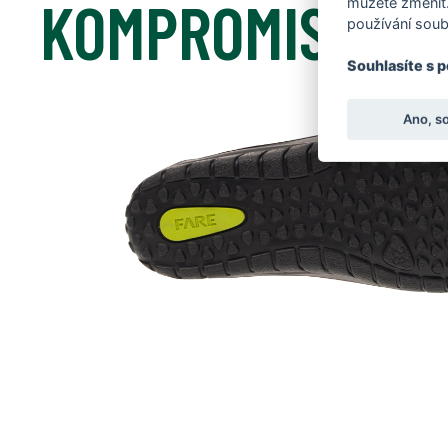
KOMPROMISŮ
můžete změnit.
používání soub
Souhlasíte s 
Ano, s