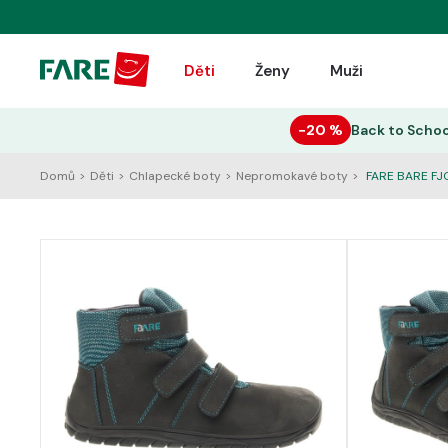
Děti
Ženy
Muži
−20 %
Back to Schoo
Domů
>
Děti
>
Chlapecké boty
>
Nepromokavé boty
>
FARE BARE FJ