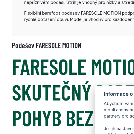
nepříznivém počasí. Střih je vhodný pro nízký a střed
Flexibilní barefoot podešev FARESOLE MOTION podporu
rychlé dotažení obuvi. Model je vhodný pro každoden
Podešev FARESOLE MOTION
FARESOLE MOTIO
SKUTEČNÝ BAR
Informace o
Abychom vám us
POHYB BEZ
mohli anonymně
partnery pro so
Jejich nastaven