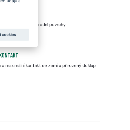
ch údajů a
 šotolinu, kořeny i přírodní povrchy
í cookies
 KONTAKT
o maximální kontakt se zemí a přirozený došlap