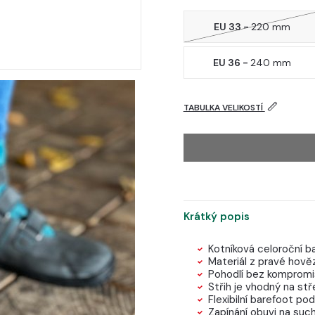
EU 33 -
220 mm
EU 36 -
240 mm
TABULKA VELIKOSTÍ
Krátký popis
Kotníková celoroční b
Materiál z pravé hově
Pohodlí bez kompromis
Střih je vhodný na stř
Flexibilní barefoot 
Zapínání obuvi na such