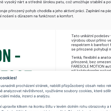
ně vysoký nárt a středně širokou patu, což umožňuje stabilní a p
je přirozený pohyb chodidla a jeho aktivní práci. Zapínání na 
ní nošení s důrazem na funkčnost a komfort.
Tato unikátní podešev 
výrobou obuvi přímo ve
respektem k barefoot f
N -
se přirozeně pohybují 
Tenká, flexibilní a an
přirozeně, bez omezení
FARESOLE MOTION auten
EFOOT
při každodenním nošení
 cookies!
nadnili procházení stránek, nabídli přizpůsobený obsah nebo re
VYVINUTO A VYROBENO
 analyzovat návštěvnost, využíváme soubory cookies, které sdíl
ciální média, inzerci a analýzu.
Domácí vývoj, vlastní
í upravíte klikem na ikonku štítu v levém dolním rohu obrazovky a k