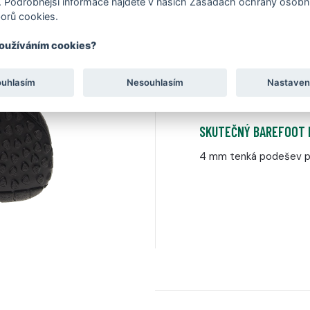
 Podrobnější informace najdete v našich Zásadách ochrany osobní
orů cookies.
DO PŘÍRODY A TERÉNU
používáním cookies?
Ideální na lesní stezky,
ouhlasím
Nesouhlasím
Nastaven
SKUTEČNÝ BAREFOOT
4 mm tenká podešev pr