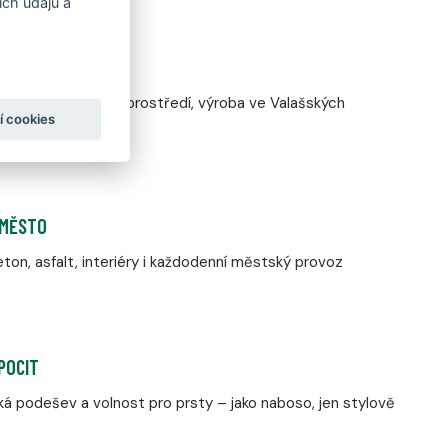
ch údajů a
 VE FARE
ržená pro městské prostředí, výroba ve Valašských
í cookies
 MĚSTO
ton, asfalt, interiéry i každodenní městský provoz
POCIT
á podešev a volnost pro prsty – jako naboso, jen stylově