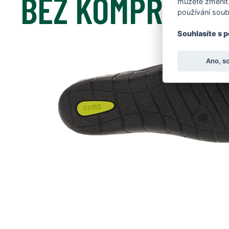
BEZ KOMPROMIS
můžete změnit.
používání soub
Souhlasíte s 
Ano, s