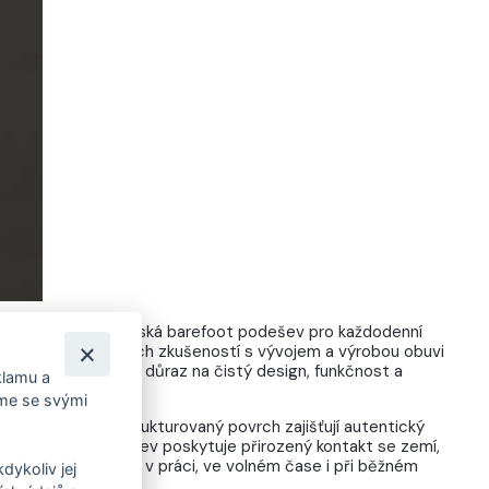
avržena jako městská barefoot podešev pro každodenní
chází z dlouholetých zkušeností s vývojem a výrobou obuvi
Kloboukách a klade důraz na čistý design, funkčnost a
klamu a
la.
íme se svými
ý drop a jemně strukturovaný povrch zajišťují autentický
zi po městě. Podešev poskytuje přirozený kontakt se zemí,
celodenním nošení – v práci, ve volném čase i při běžném
dykoliv jej