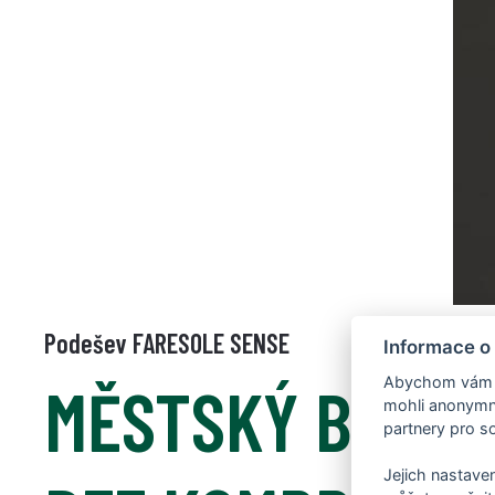
Podešev FARESOLE SENSE
Informace o
MĚSTSKÝ BARE
Abychom vám us
mohli anonymně
partnery pro so
Jejich nastaven