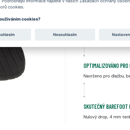
Ů
 Podrobnější informace najdete v našich Zásadách ochrany osobní
orů cookies.
VYVINUTO A VYROBENO
používáním cookies?
Vlastní konstrukce nav
ouhlasím
Nesouhlasím
Nastaven
Kloboukách
OPTIMALIZOVÁNO PRO
Navrženo pro dlažbu, be
SKUTEČNÝ BAREFOOT 
Nulový drop, 4 mm tenk