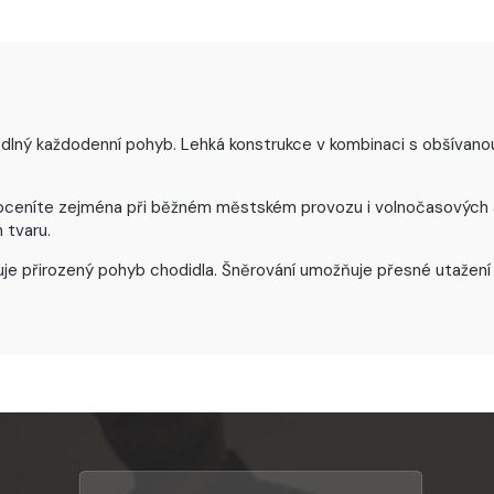
dlný každodenní pohyb. Lehká konstrukce v kombinaci s obšívanou 
ž oceníte zejména při běžném městském provozu i volnočasových ak
 tvaru.
 přirozený pohyb chodidla. Šněrování umožňuje přesné utažení ob