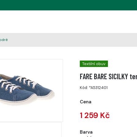
odré
Textilní obuv
FARE BARE SICILKY te
Kód:
*A5312401
Cena
1 259 Kč
Barva