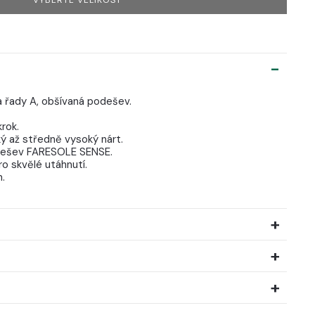
a řady A, obšívaná podešev.
rok.
ký až středně vysoký nárt.
podešev FARESOLE SENSE.
ro skvělé utáhnutí.
.