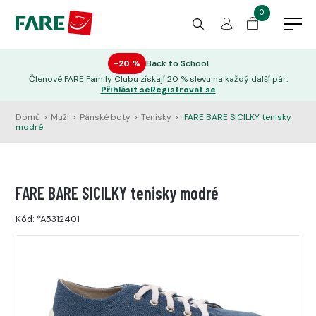
0
−20 %
Back to School
Členové FARE Family Clubu získají 20 % slevu na každý další pár.
Přihlásit se
Registrovat se
Domů
>
Muži
>
Pánské boty
>
Tenisky
>
FARE BARE SICILKY tenisky
modré
FARE BARE SICILKY tenisky modré
Kód:
*A5312401