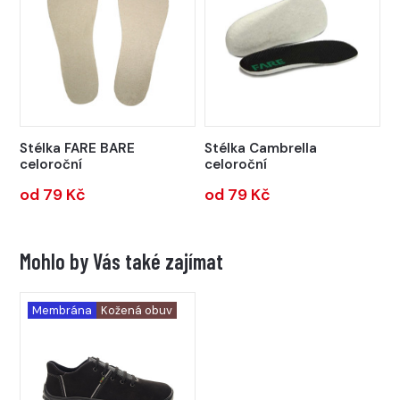
Stélka FARE BARE
Stélka Cambrella
celoroční
celoroční
od 79 Kč
od 79 Kč
Mohlo by Vás také zajímat
Membrána
Kožená obuv