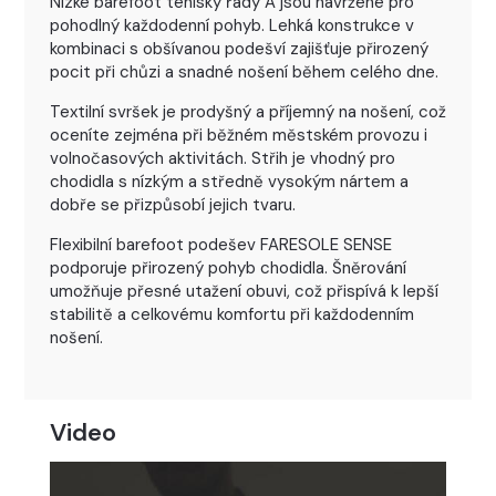
Nízké barefoot tenisky řady A jsou navržené pro
pohodlný každodenní pohyb. Lehká konstrukce v
kombinaci s obšívanou podešví zajišťuje přirozený
pocit při chůzi a snadné nošení během celého dne.
Textilní svršek je prodyšný a příjemný na nošení, což
oceníte zejména při běžném městském provozu i
volnočasových aktivitách. Střih je vhodný pro
chodidla s nízkým a středně vysokým nártem a
dobře se přizpůsobí jejich tvaru.
Flexibilní barefoot podešev FARESOLE SENSE
podporuje přirozený pohyb chodidla. Šněrování
umožňuje přesné utažení obuvi, což přispívá k lepší
stabilitě a celkovému komfortu při každodenním
nošení.
Video