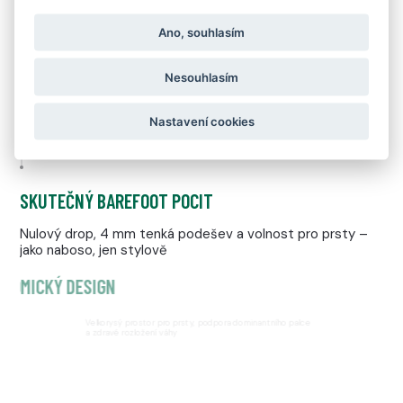
Ano, souhlasím
OPTIMALIZOVÁNO PRO MĚSTO
Nesouhlasím
Navrženo pro dlažbu, beton, asfalt, interiéry i každodenní
městský provoz
Nastavení cookies
SKUTEČNÝ BAREFOOT POCIT
Nulový drop, 4 mm tenká podešev a volnost pro prsty –
jako naboso, jen stylově
ATOMICKÝ DESIGN
Velkorysý prostor pro prsty, podpora dominantního palce
a zdravé rozložení váhy