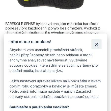
FARESOLE SENSE byla navržena jako městská barefoot
podešev pro každodenní pohyb bez omezení. Vychází z
dlouholetých zkušeností s vývojem a výrobou obuvi ve
FARE ve Valašských Kloboukách a klade důraz na čistý
Informace o cookies!
design, funkčnost a přirozený pohyb chodidla.
Abychom vám usnadnili procházení stránek,
Tenká konstrukce, nulový drop a jemně strukturovaný
povrch zajišťují autentický barefoot pocit při chůzi po
nabídli přizpůsobený obsah nebo reklamu a mohli
městě. Podešev poskytuje přirozený kontakt se zemí,
anonymně analyzovat návštěvnost, využíváme
lehkost a komfort při celodenním nošení – v práci, ve
soubory cookies, které sdílíme se svými partnery pro
volném čase i při běžném městském provozu.
sociální média, inzerci a analýzu.
Jejich nastavení upravíte klikem na ikonku štítu v levém
VYVINUTO A VYROBENO VE FARE
dolním rohu obrazovky a kdykoliv jej můžete změnit.
Podrobnější informace najdete v našich Zásadách
Vlastní konstrukce navržená pro městské prostředí,
ochrany osobních údajů a používání souborů cookies.
výroba ve Valašských Kloboukách
Souhlasíte s používáním cookies?