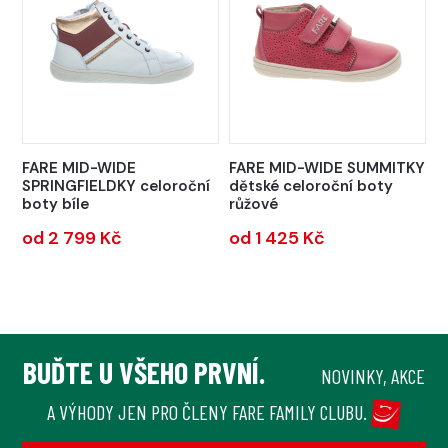
FARE MID-WIDE
FARE MID-WIDE SUMMITKY
SPRINGFIELDKY celoroční
dětské celoroční boty
boty bíle
růžové
od 2 799 Kč
od 1 425 Kč
BUĎTE U VŠEHO PRVNÍ.
NOVINKY, AKCE
A VÝHODY JEN PRO ČLENY FARE FAMILY CLUBU.