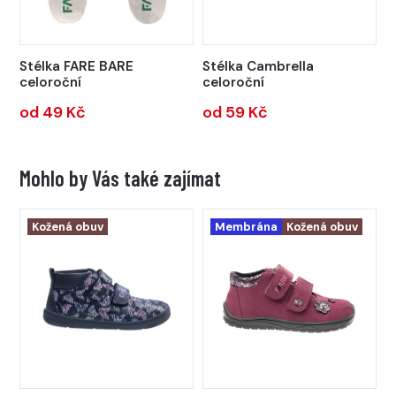
Stélka FARE BARE
Stélka Cambrella
celoroční
celoroční
od 49 Kč
od 59 Kč
Mohlo by Vás také zajímat
Kožená obuv
Membrána
Kožená obuv