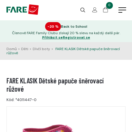
0
−20 %
Back to School
Členové FARE Family Clubu získají 20 % slevu na každý další pár.
Přihlásit se
Registrovat se
Domů
>
Děti
>
Dívčí boty
>
FARE KLASIK Dětské papuče šněrovací
růžové
FARE KLASIK Dětské papuče šněrovací
růžové
Kód:
*4011447-0