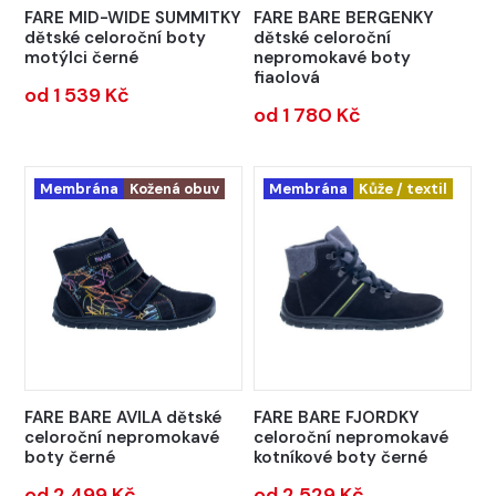
FARE MID-WIDE SUMMITKY
FARE BARE BERGENKY
dětské celoroční boty
dětské celoroční
motýlci černé
nepromokavé boty
fiaolová
od 1 539 Kč
od 1 780 Kč
Membrána
Kožená obuv
Membrána
Kůže / textil
FARE BARE AVILA dětské
FARE BARE FJORDKY
celoroční nepromokavé
celoroční nepromokavé
boty černé
kotníkové boty černé
od 2 499 Kč
od 2 529 Kč