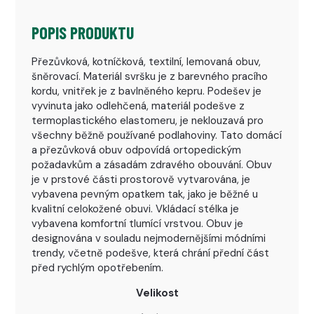
POPIS PRODUKTU
Přezůvková, kotníčková, textilní, lemovaná obuv,
šněrovací. Materiál svršku je z barevného pracího
kordu, vnitřek je z bavlněného kepru. Podešev je
vyvinuta jako odlehčená, materiál podešve z
termoplastického elastomeru, je neklouzavá pro
všechny běžně používané podlahoviny. Tato domácí
a přezůvková obuv odpovídá ortopedickým
požadavkům a zásadám zdravého obouvání. Obuv
je v prstové části prostorově vytvarována, je
vybavena pevným opatkem tak, jako je běžné u
kvalitní celokožené obuvi. Vkládací stélka je
vybavena komfortní tlumící vrstvou. Obuv je
designována v souladu nejmodernějšími módními
trendy, včetně podešve, která chrání přední část
před rychlým opotřebením.
Velikost