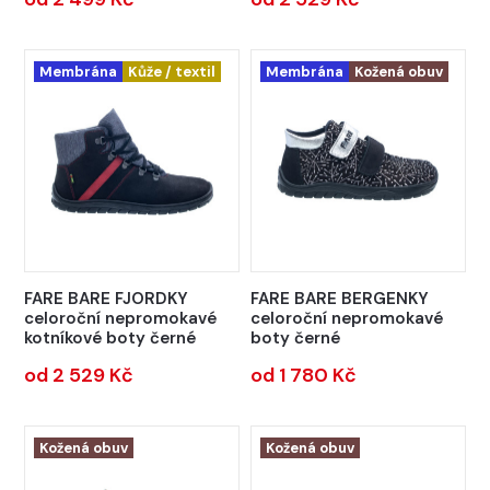
Membrána
Kůže / textil
Membrána
Kožená obuv
FARE BARE FJORDKY
FARE BARE BERGENKY
celoroční nepromokavé
celoroční nepromokavé
kotníkové boty černé
boty černé
od 2 529 Kč
od 1 780 Kč
Kožená obuv
Kožená obuv