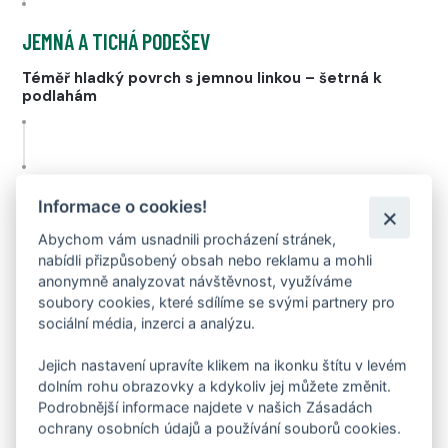
JEMNÁ A TICHÁ PODEŠEV
Téměř hladký povrch s jemnou linkou – šetrná k
podlahám
3 MM ŠPIČKA + 4 MM PODPATEK
Informace o cookies!
Přirozené vedení kroku a ochrana proti okopání
Abychom vám usnadnili procházení stránek,
nabídli přizpůsobený obsah nebo reklamu a mohli
STABILNÍ ÚZKÁ PATA
anonymně analyzovat návštěvnost, využíváme
soubory cookies, které sdílíme se svými partnery pro
Pevná fixace nohy pro jistý a bezpečný krok
sociální média, inzerci a analýzu.
ANATOMICKÝ TVAR PRO KLASICKÉ KOPYTO
Jejich nastavení upravíte klikem na ikonku štítu v levém
dolním rohu obrazovky a kdykoliv jej můžete změnit.
Dostatek prostoru pro prsty a zdravé držení nohy
Podrobnější informace najdete v našich Zásadách
ochrany osobních údajů a používání souborů cookies.