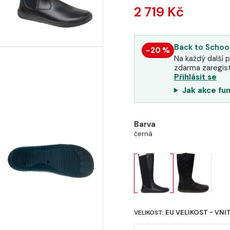
2 719 Kč
Back to School
−20 %
Na každý další p
zdarma zaregist
Přihlásit se
Jak akce fu
Barva
černá
EU VELIKOST - VNI
VELIKOST: