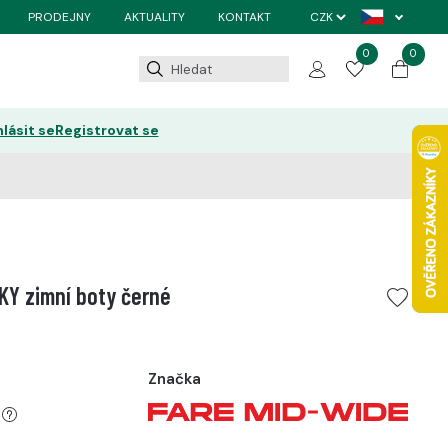
PRODEJNY
AKTUALITY
KONTAKT
0
0
hlásit se
Registrovat se
KY zimní boty černé
Značka