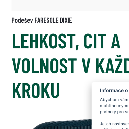
Podešev FARESOLE DIXIE
LEHKOST, CIT A
VOLNOST V KAŽ
KROKU
Informace o
Abychom vám us
mohli anonymně
partnery pro so
Jejich nastaven