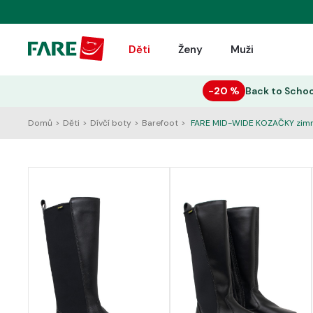
Děti
Ženy
Muži
−20 %
Back to Schoo
Domů
>
Děti
>
Dívčí boty
>
Barefoot
>
FARE MID-WIDE KOZAČKY zimn