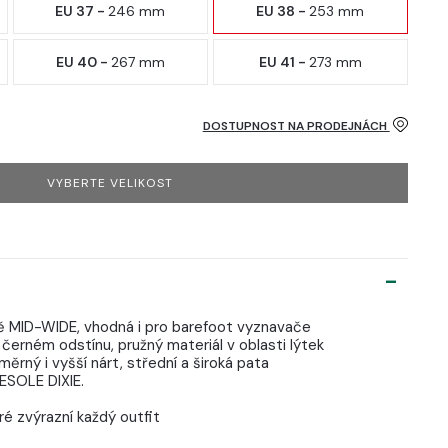
EU 37 -
246 mm
EU 38 -
253 mm
EU 40 -
267 mm
EU 41 -
273 mm
DOSTUPNOST NA PRODEJNÁCH
VYBERTE VELIKOST
ě MID-WIDE, vhodná i pro barefoot vyznavače
 černém odstínu, pružný materiál v oblasti lýtek
měrný i vyšší nárt, střední a široká pata
RESOLE DIXIE.
ré zvýrazní každý outfit