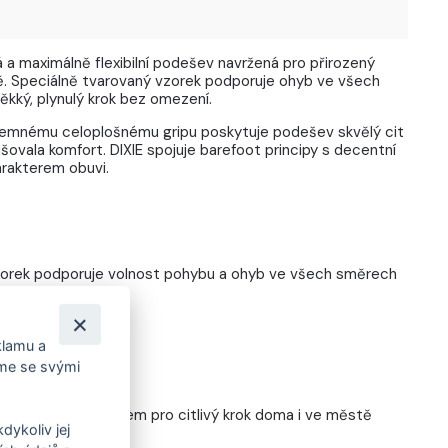
 a maximálně flexibilní podešev navržená pro přirozený
. Speciálně tvarovaný vzorek podporuje ohyb ve všech
kký, plynulý krok bez omezení.
 jemnému celoplošnému gripu poskytuje podešev skvělý cit
ušovala komfort. DIXIE spojuje barefoot principy s decentní
arakterem obuvi.
zorek podporuje volnost pohybu a ohyb ve všech směrech
klamu a
íme se svými
 GRIPEM
1 mm jemným gripem pro citlivý krok doma i ve městě
dykoliv jej