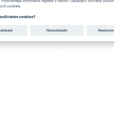
 Podrobnější informace najdete v našich Zásadách ochrany osobní
orů cookies.
používáním cookies?
BAREFOOT CHARAKTER 
Dostatek prostoru pro p
ouhlasím
Nesouhlasím
Nastaven