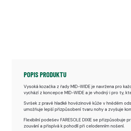
POPIS PRODUKTU
Vysoká kozačka z řady MID-WIDE je navržena pro každo
vychází z koncepce MID-WIDE a je vhodný i pro ty, kteř
Svršek z pravé hladké hovězinové kůže v hnědém odstí
umožňuje lepší přizpůsobení tvaru nohy a zvyšuje komf
Flexibilní podešev FARESOLE DIXIE se přizpůsobuje pr
zouvání a přispívá k pohodlí při celodenním nošení.