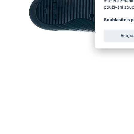
můžete změnit.
používání soub
Souhlasíte s 
Ano, s