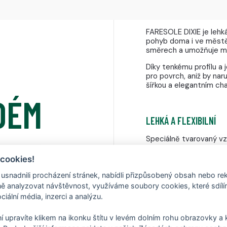
FARESOLE DIXIE je lehká
pohyb doma i ve městě
směrech a umožňuje mě
Díky tenkému profilu a
pro povrch, aniž by nar
šířkou a elegantním ch
DÉM
LEHKÁ A FLEXIBILNÍ
Speciálně tvarovaný v
 cookies!
nadnili procházení stránek, nabídli přizpůsobený obsah nebo re
 analyzovat návštěvnost, využíváme soubory cookies, které sdíl
3 MM TENKÁ S JEMNÝM
ciální média, inzerci a analýzu.
3 mm tenká podešev s 
í upravíte klikem na ikonku štítu v levém dolním rohu obrazovky a k