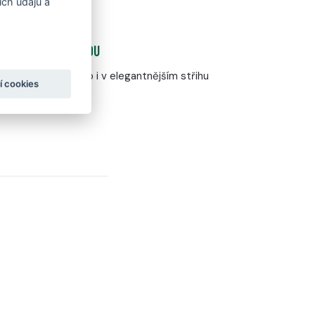
ch údajů a
S DECENTNÍ ŠÍŘKOU
rsty a nulový drop i v elegantnějším střihu
í cookies