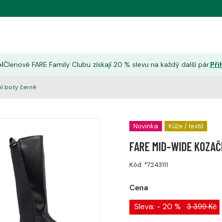
l
Členové FARE Family Clubu získají 20 % slevu na každý další pár.
Při
í boty černé
Novinka
Kůže / textil
FARE MID-WIDE KOZAČ
Kód:
*7243111
Cena
Sleva: - 20 %
3 399 Kč