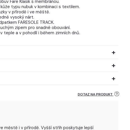
 obuv Fare Klasik s membránou.
 kůže typu nubuk v kombinaci s textilem.
ázky v přírodě i ve měště.
edně vysoký nárt.
odpatkem FARESOLE TRACK.
 suchým zipem pro snadné obouvání.
 v teple a v pohodlí i během zimních dnů.
DOTAZ NA PRODUKT
městě i v přírodě. Vyšší střih poskytuje lepší