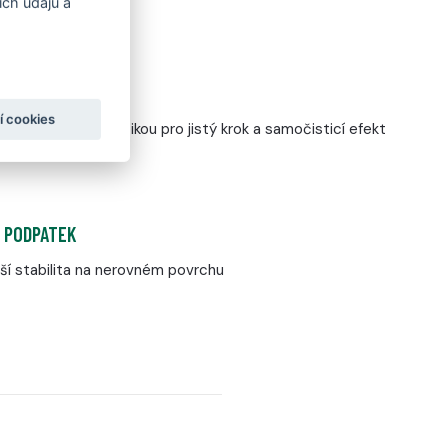
ch údajů a
í cookies
spirovaný pneumatikou pro jistý krok a samočisticí efekt
M PODPATEK
ší stabilita na nerovném povrchu