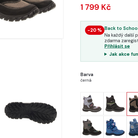
1 799 Kč
Back to School
−20 %
Na každý další p
zdarma zaregist
Přihlásit se
Jak akce fu
Barva
černá