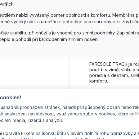
vrších.
extilem nabízí vyvážený poměr odolnosti a komfortu. Membrána po
tředně vysoký nárt a umožňuje pohodlné usazení nohy bez zbytečn
 stabilitu při chůzi a je vhodná pro zimní podmínky. Zapínání 
eplo a pohodlí při každodenním zimním nošení.
FARESOLE TRACK je rob
použití v zimě, vlhku a
poradila s deštěm, sně
komfortu.
Díky strukturovanému 
spolehlivý grip na mok
 cookies!
mírně flexibilní, což za
NÉM
nadnili procházení stránek, nabídli přizpůsobený obsah nebo re
 analyzovat návštěvnost, využíváme soubory cookies, které sdíl
ciální média, inzerci a analýzu.
PŘIPRAVENÁ NA ZIMU 
í upravíte klikem na ikonku štítu v levém dolním rohu obrazovky a k
5 mm tlustá podešev n