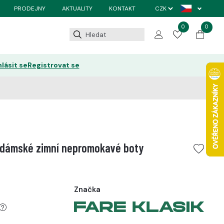
PRODEJNY
AKTUALITY
KONTAKT
0
0
hlásit se
Registrovat se
 dámské zimní nepromokavé boty
Značka