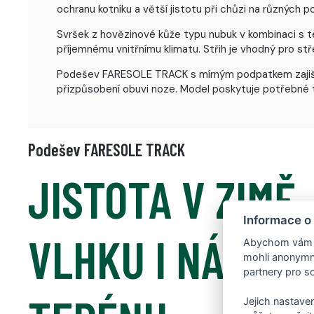
ochranu kotníku a větší jistotu při chůzi na různých po
Svršek z hovězinové kůže typu nubuk v kombinaci s t
příjemnému vnitřnímu klimatu. Střih je vhodný pro s
Podešev FARESOLE TRACK s mírným podpatkem zajišťuje
přizpůsobení obuvi noze. Model poskytuje potřebné t
Podešev FARESOLE TRACK
JISTOTA V ZIMĚ,
Informace o
VLHKU I NÁROČ
Abychom vám us
mohli anonymně
partnery pro so
Jejich nastaven