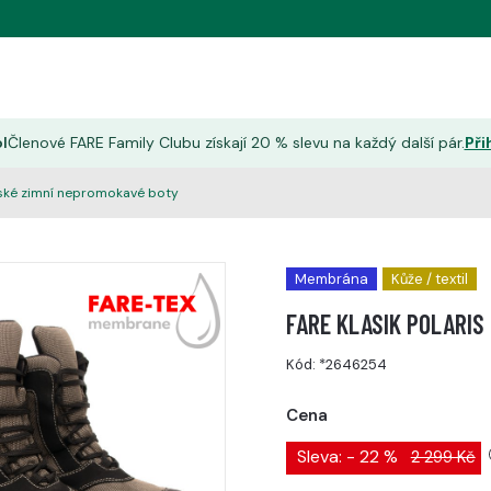
l
Členové FARE Family Clubu získají 20 % slevu na každý další pár.
Při
ské zimní nepromokavé boty
Membrána
Kůže / textil
FARE KLASIK POLARIS
Kód:
*2646254
Cena
Sleva: - 22 %
2 299 Kč