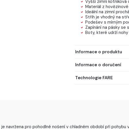
Vyšší zimní kotníková
Materiál z hovězinové
Ideální na zimní proch
Střih je vhodný na stř
Podešev s mírným p
Zapínání na pásky se
Boty, které udrží nohy
Informace o produktu
Informace o doručení
Technologie FARE
e navržena pro pohodlné nošení v chladném období při pohybu ve 