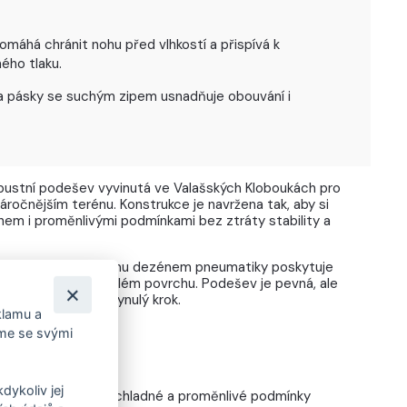
máhá chránit nohu před vlhkostí a přispívá k
ého tlaku.
na pásky se suchým zipem usnadňuje obouvání i
ustní podešev vyvinutá ve Valašských Kloboukách pro
 náročnějším terénu. Konstrukce je navržena tak, aby si
hem i proměnlivými podmínkami bez ztráty stability a
vzorku inspirovanému dezénem pneumatiky poskytuje
rém, blátivém i zmrzlém povrchu. Podešev je pevná, ale
jišťuje bezpečný a plynulý krok.
klamu a
íme se svými
A MOKRO
dykoliv jej
avržená pro vlhké, chladné a proměnlivé podmínky