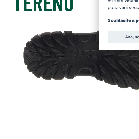
TERÉNU
můžete změnit.
používání soub
Souhlasíte s 
Ano, s