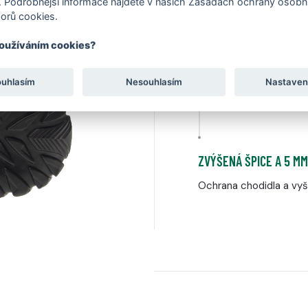
 Podrobnější informace najdete v našich Zásadách ochrany osobní
orů cookies.
používáním cookies?
3 MM TERÉNNÍ VZOREK
ouhlasím
Nesouhlasím
Nastaven
Strukturovaný dezén in
ZVÝŠENÁ ŠPICE A 5 M
Ochrana chodidla a vyš