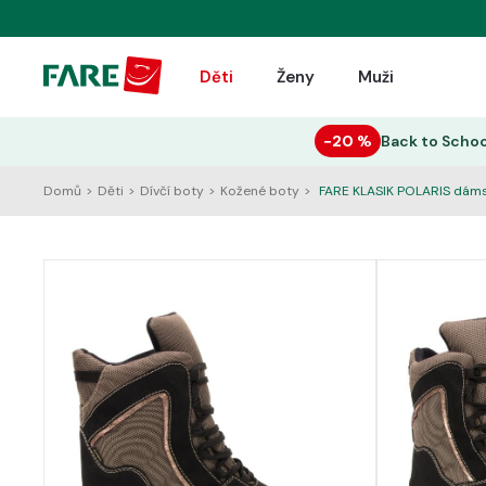
Děti
Ženy
Muži
−20 %
Back to Schoo
Domů
>
Děti
>
Dívčí boty
>
Kožené boty
>
FARE KLASIK POLARIS dám