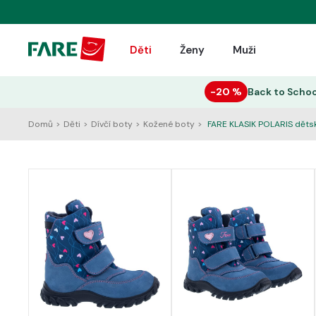
Děti
Ženy
Muži
−20 %
Back to Schoo
Domů
>
Děti
>
Dívčí boty
>
Kožené boty
>
FARE KLASIK POLARIS děts