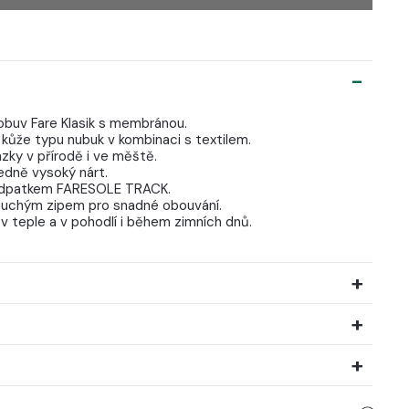
 obuv Fare Klasik s membránou.
 kůže typu nubuk v kombinaci s textilem.
ázky v přírodě i ve měště.
edně vysoký nárt.
odpatkem FARESOLE TRACK.
 suchým zipem pro snadné obouvání.
 v teple a v pohodlí i během zimních dnů.