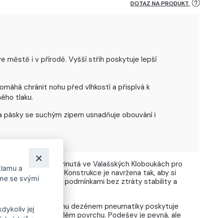
DOTAZ NA PRODUKT
městě i v přírodě. Vyšší střih poskytuje lepší
máhá chránit nohu před vlhkostí a přispívá k
ého tlaku.
na pásky se suchým zipem usnadňuje obouvání i
ustní podešev vyvinutá ve Valašských Kloboukách pro
klamu a
 náročnějším terénu. Konstrukce je navržena tak, aby si
íme se svými
hem i proměnlivými podmínkami bez ztráty stability a
vzorku inspirovanému dezénem pneumatiky poskytuje
dykoliv jej
rém, blátivém i zmrzlém povrchu. Podešev je pevná, ale