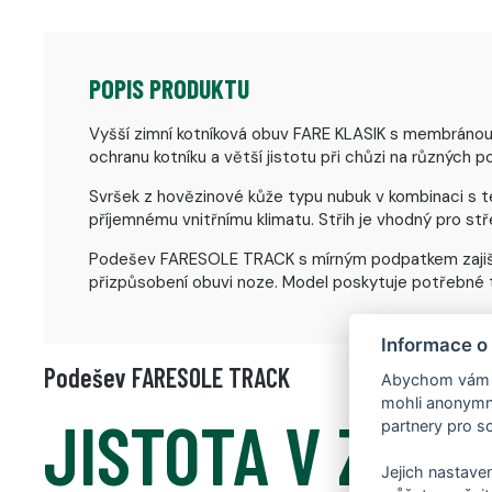
POPIS PRODUKTU
Vyšší zimní kotníková obuv FARE KLASIK s membránou j
ochranu kotníku a větší jistotu při chůzi na různých po
Svršek z hovězinové kůže typu nubuk v kombinaci s t
příjemnému vnitřnímu klimatu. Střih je vhodný pro s
Podešev FARESOLE TRACK s mírným podpatkem zajišťuje
přizpůsobení obuvi noze. Model poskytuje potřebné t
Informace o
Podešev FARESOLE TRACK
Abychom vám us
mohli anonymně
JISTOTA V ZIMĚ,
partnery pro so
Jejich nastaven