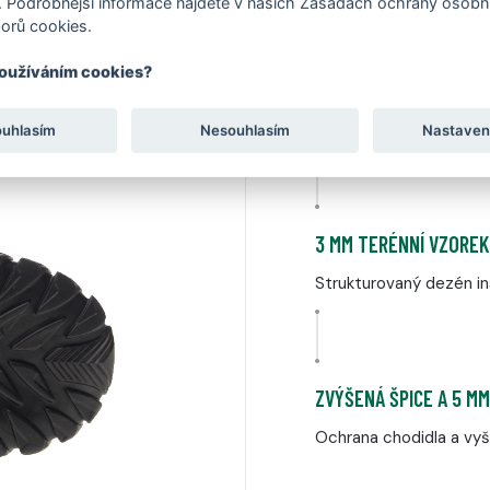
 Podrobnější informace najdete v našich Zásadách ochrany osobní
mírně flexibilní, což za
NÉM
orů cookies.
používáním cookies?
PŘIPRAVENÁ NA ZIMU 
5 mm tlustá podešev n
ouhlasím
Nesouhlasím
Nastaven
3 MM TERÉNNÍ VZOREK
Strukturovaný dezén in
ZVÝŠENÁ ŠPICE A 5 M
Ochrana chodidla a vyš