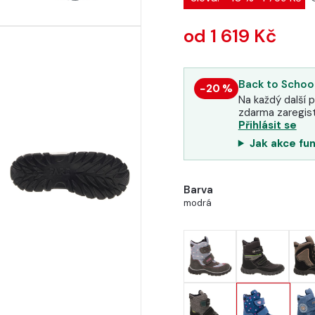
od 1 619 Kč
Back to School
−20 %
Na každý další p
zdarma zaregist
Přihlásit se
Jak akce fu
Barva
modrá