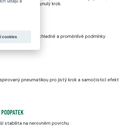
ch údajů a
jišťuje bezpečný a plynulý krok.
A MOKRO
avržená pro vlhké, chladné a proměnlivé podmínky
í cookies
spirovaný pneumatikou pro jistý krok a samočisticí efekt
M PODPATEK
ší stabilita na nerovném povrchu