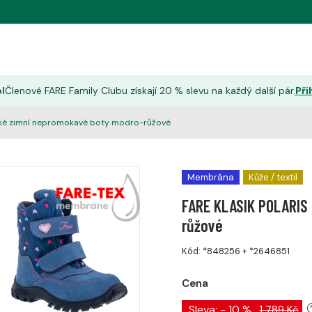
l
Členové FARE Family Clubu získají 20 % slevu na každý další pár.
Při
ké zimní nepromokavé boty modro-růžové
Membrána
Kůže / textil
FARE KLASIK POLARIS
růžové
Kód:
*848256
+
*2646851
Cena
Sleva: - 10 %
1 789 Kč