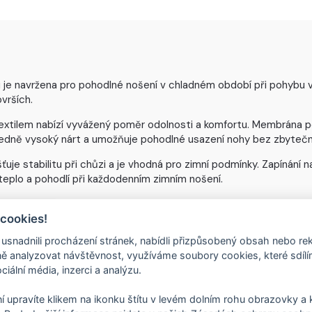
e navržena pro pohodlné nošení v chladném období při pohybu ve 
vrších.
extilem nabízí vyvážený poměr odolnosti a komfortu. Membrána po
tředně vysoký nárt a umožňuje pohodlné usazení nohy bez zbytečn
 stabilitu při chůzi a je vhodná pro zimní podmínky. Zapínání 
eplo a pohodlí při každodenním zimním nošení.
 cookies!
FARESOLE TRACK je rob
nadnili procházení stránek, nabídli přizpůsobený obsah nebo re
použití v zimě, vlhku a
 analyzovat návštěvnost, využíváme soubory cookies, které sdíl
poradila s deštěm, sně
ciální média, inzerci a analýzu.
komfortu.
Díky strukturovanému 
í upravíte klikem na ikonku štítu v levém dolním rohu obrazovky a k
spolehlivý grip na mok