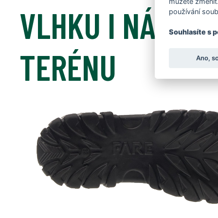
můžete změnit.
VLHKU I NÁROČ
používání soub
Souhlasíte s 
TERÉNU
Ano, s