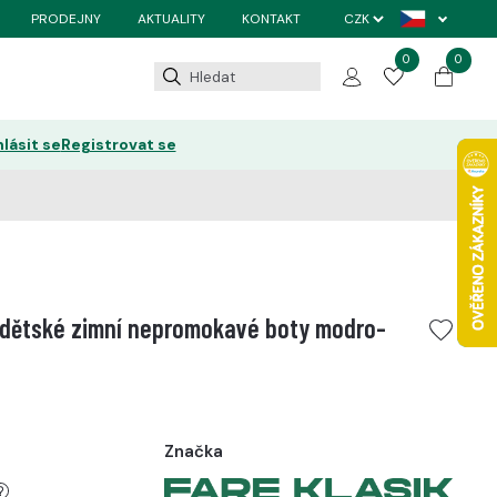
PRODEJNY
AKTUALITY
KONTAKT
0
0
hlásit se
Registrovat se
 dětské zimní nepromokavé boty modro-
Značka