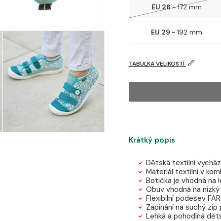
EU 26 -
172 mm
EU 29 -
192 mm
TABULKA VELIKOSTÍ
Krátký popis
Dětská textilní vycház
Materiál textilní v kom
Botička je vhodná na le
Obuv vhodná na nízký 
Flexibilní podešev F
Zapínání na suchý zip 
Lehká a pohodlná děts