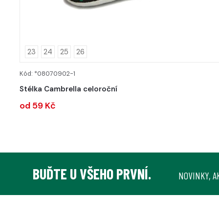
23
24
25
26
Kód: *08070902-1
DETAIL
Stélka Cambrella celoroční
od 59 Kč
BUĎTE U VŠEHO PRVNÍ.
NOVINKY, A