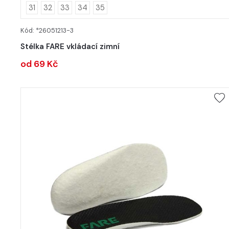
31
32
33
34
35
Kód: *26051213-3
DETAIL
Stélka FARE vkládací zimní
od 69 Kč