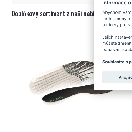
Informace o
Doplňkový sortiment z naší nabídky
Abychom vám us
mohli anonymně
partnery pro so
Jejich nastaven
můžete změnit.
používání soub
Souhlasíte s 
Ano, s