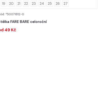
19
20
21
22
23
24
25
26
27
ód: *50071812-0
DETAIL
Stélka FARE BARE celoroční
od 49 Kč