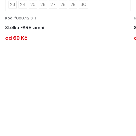
23
24
25
26
27
28
29
30
Kód: *08071213-1
K
DETAIL
Stélka FARE zimní
od 69 Kč