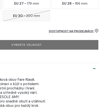
EU 27 -
179 mm
EU 28 -
186 mm
EU 30 -
200 mm
DOSTUPNOST NA PRODEJNÁCH
VYBERTE VELIKOST
ková obuv Fare Klasik.
binaci s kůží s potiskem.
tní procházky i hraní.
a středně vysoký nárt.
ARESOLE AMY.
pro snadné obutí a utáhnutí.
ká obuv pro každý krok.