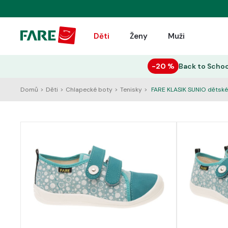
Děti
Ženy
Muži
−20 %
Back to Schoo
Domů
>
Děti
>
Chlapecké boty
>
Tenisky
>
FARE KLASIK SUNIO dětské