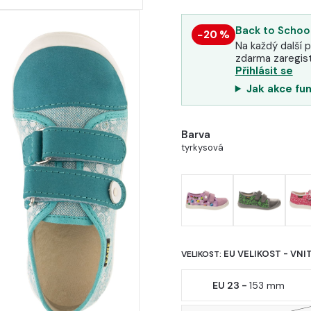
Back to School
−20 %
Na každý další p
zdarma zaregist
Přihlásit se
Jak akce fu
Barva
tyrkysová
EU VELIKOST - VNI
VELIKOST:
EU 23 -
153 mm