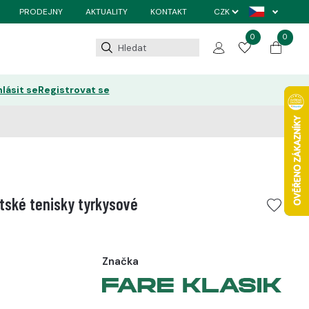
PRODEJNY
AKTUALITY
KONTAKT
0
0
hlásit se
Registrovat se
tské tenisky tyrkysové
Značka