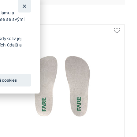
klamu a
íme se svými
dykoliv jej
ch údajů a
í cookies