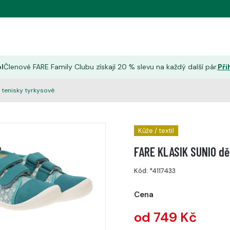
l
Členové FARE Family Clubu získají 20 % slevu na každý další pár.
Při
 tenisky tyrkysové
Kůže / textil
FARE KLASIK SUNIO dě
Kód:
*4117433
Cena
od 749 Kč