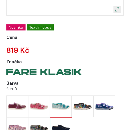
Novinka
Textilní obuv
Cena
819 Kč
Značka
Barva
černá