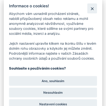
Podešev je rovná s mírným podpatkem cca 2 mm,
Informace o cookies!
což přispívá ke stabilitě při chůzi. Šněrování
umožňuje snadné a přesné dotažení obuvi podle
Abychom vám usnadnili procházení stránek,
potřeby. Lehká a pohodlná konstrukce podporuje
nabídli přizpůsobený obsah nebo reklamu a mohli
přirozený pohyb a dělá z této obuvi spolehlivého
anonymně analyzovat návštěvnost, využíváme
společníka pro každý dětský den.
soubory cookies, které sdílíme se svými partnery pro
sociální média, inzerci a analýzu.
Jejich nastavení upravíte klikem na ikonku štítu v levém
Doplňkový sortiment z naší nabídky
dolním rohu obrazovky a kdykoliv jej můžete změnit.
Podrobnější informace najdete v našich Zásadách
ochrany osobních údajů a používání souborů cookies.
Souhlasíte s používáním cookies?
Ano, souhlasím
Nesouhlasím
Nastavení cookies