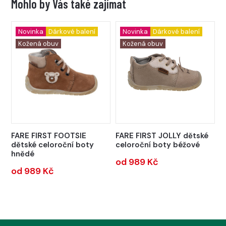
Mohlo by Vás také zajímat
Novinka
Dárkové balení
Novinka
Dárkové balení
Kožená obuv
Kožená obuv
FARE FIRST FOOTSIE
FARE FIRST JOLLY dětské
dětské celoroční boty
celoroční boty béžové
hnědé
od 989 Kč
od 989 Kč