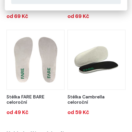
Stélka FARE vkládací zimní
Stélka FARE zimní
od 69 Kč
od 69 Kč
Stélka FARE BARE
Stélka Cambrella
celoroční
celoroční
od 49 Kč
od 59 Kč