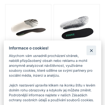
Informace o cookies!
Abychom vám usnadnili procházení stránek,
Stélka FARE vkládací zimní
Stélka FARE zimní
nabídli přizpůsobený obsah nebo reklamu a mohli
od 69 Kč
od 69 Kč
anonymně analyzovat návštěvnost, využíváme
soubory cookies, které sdílíme se svými partnery pro
sociální média, inzerci a analýzu.
Jejich nastavení upravíte klikem na ikonku štítu v levém
dolním rohu obrazovky a kdykoliv jej můžete změnit.
Podrobnější informace najdete v našich Zásadách
ochrany osobních údajů a používání souborů cookies.