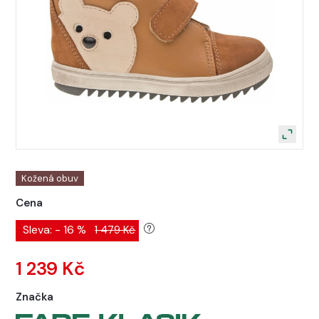
Kožená obuv
Cena
Sleva: - 16 %
1 479 Kč
1 239 Kč
Značka