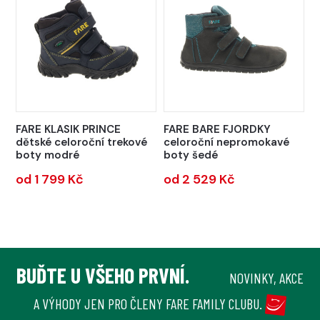
FARE KLASIK PRINCE
FARE BARE FJORDKY
dětské celoroční trekové
celoroční nepromokavé
boty modré
boty šedé
od 1 799 Kč
od 2 529 Kč
BUĎTE U VŠEHO PRVNÍ.
NOVINKY, AKCE
A VÝHODY JEN PRO ČLENY FARE FAMILY CLUBU.