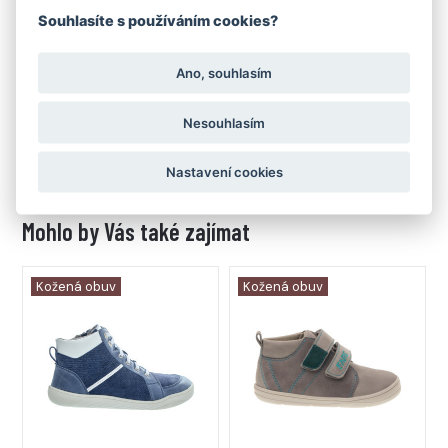
Souhlasíte s používáním cookies?
Ano, souhlasím
Stélka FARE BARE
Stélka Cambrella
celoroční
celoroční
Nesouhlasím
od 49 Kč
od 59 Kč
Nastavení cookies
Mohlo by Vás také zajímat
Kožená obuv
Kožená obuv