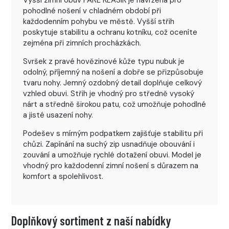
Vyšší zimní obuv FARE KLASIK je navržena pro
pohodlné nošení v chladném období při
každodenním pohybu ve městě. Vyšší střih
poskytuje stabilitu a ochranu kotníku, což oceníte
zejména při zimních procházkách.
Svršek z pravé hovězinové kůže typu nubuk je
odolný, příjemný na nošení a dobře se přizpůsobuje
tvaru nohy. Jemný ozdobný detail doplňuje celkový
vzhled obuvi. Střih je vhodný pro středně vysoký
nárt a středně širokou patu, což umožňuje pohodlné
a jisté usazení nohy.
Podešev s mírným podpatkem zajišťuje stabilitu při
chůzi. Zapínání na suchý zip usnadňuje obouvání i
zouvání a umožňuje rychlé dotažení obuvi. Model je
vhodný pro každodenní zimní nošení s důrazem na
komfort a spolehlivost.
Doplňkový sortiment z naší nabídky