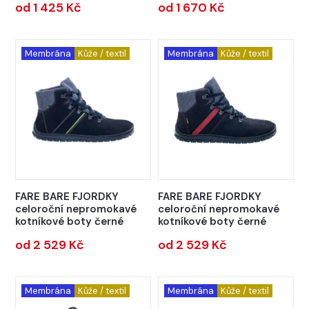
od 1 425 Kč
od 1 670 Kč
Membrána
Kůže / textil
Membrána
Kůže / textil
FARE BARE FJORDKY
FARE BARE FJORDKY
celoroční nepromokavé
celoroční nepromokavé
kotníkové boty černé
kotníkové boty černé
od 2 529 Kč
od 2 529 Kč
Membrána
Kůže / textil
Membrána
Kůže / textil