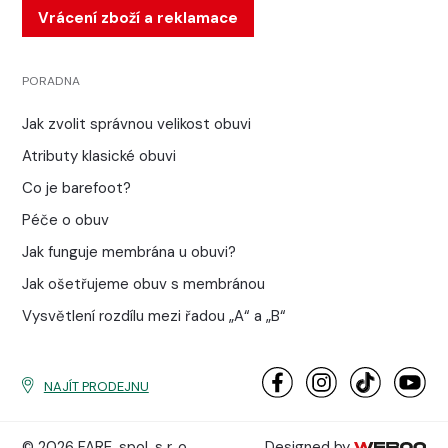
Vrácení zboží a reklamace
PORADNA
Jak zvolit správnou velikost obuvi
Atributy klasické obuvi
Co je barefoot?
Péče o obuv
Jak funguje membrána u obuvi?
Jak ošetřujeme obuv s membránou
Vysvětlení rozdílu mezi řadou „A“ a „B“
NAJÍT PRODEJNU
© 2026 FARE, spol. s r. o.
Designed by