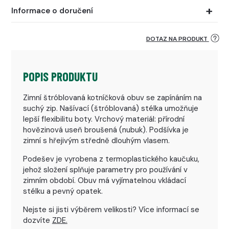
Informace o doručení
DOTAZ NA PRODUKT
POPIS PRODUKTU
Zimní štróblovaná kotníčková obuv se zapínáním na
suchý zip. Našívací (štróblovaná) stélka umožňuje
lepší flexibilitu boty. Vrchový materiál: přírodní
hovězinová useň broušená (nubuk). Podšívka je
zimní s hřejivým středně dlouhým vlasem.
Podešev je vyrobena z termoplastického kaučuku,
jehož složení splňuje parametry pro používání v
zimním období. Obuv má vyjímatelnou vkládací
stélku a pevný opatek.
Nejste si jisti výběrem velikosti? Více informací se
dozvíte
ZDE.