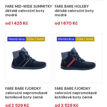
FARE MID-WIDE SUMMITKY
FARE BARE HOLEBY
dětské celoroční boty
dětské celoroční boty
modré
modré
od 1 425 Kč
od 1 670 Kč
Membrána
Kůže / textil
Membrána
Kůže / textil
FARE BARE FJORDKY
FARE BARE FJORDKY
celoroční nepromokavé
celoroční nepromokavé
kotníkové boty černé
kotníkové boty černé
od 2 529 Kč
od 2 529 Kč