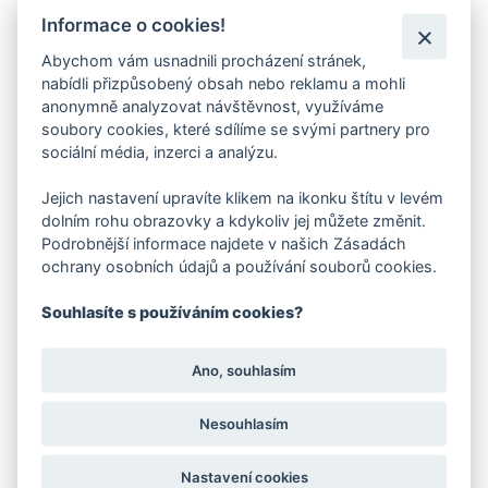
Informace o cookies!
Abychom vám usnadnili procházení stránek,
nabídli přizpůsobený obsah nebo reklamu a mohli
anonymně analyzovat návštěvnost, využíváme
soubory cookies, které sdílíme se svými partnery pro
sociální média, inzerci a analýzu.
Jejich nastavení upravíte klikem na ikonku štítu v levém
Stélka FARE BARE
Stélka Cambrella
dolním rohu obrazovky a kdykoliv jej můžete změnit.
celoroční
celoroční
Podrobnější informace najdete v našich Zásadách
od 49 Kč
od 59 Kč
ochrany osobních údajů a používání souborů cookies.
Souhlasíte s používáním cookies?
Mohlo by Vás také zajímat
Ano, souhlasím
Kožená obuv
Kožená obuv
Nesouhlasím
Nastavení cookies