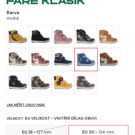
Barva
modrá
JAK MĚŘIT OBUV FARE
EU VELIKOST - VNITŘNÍ DÉLKA OBUVI
VELIKOST:
EU 19 -
127 mm
EU 20 -
134 mm