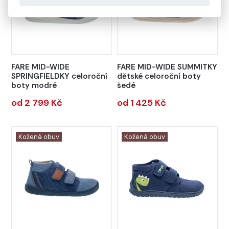
FARE MID-WIDE
FARE MID-WIDE SUMMITKY
SPRINGFIELDKY celoroční
dětské celoroční boty
boty modré
šedé
od 2 799 Kč
od 1 425 Kč
Kožená obuv
Kožená obuv