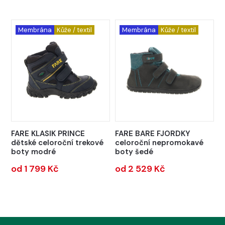
Membrána
Kůže / textil
Membrána
Kůže / textil
FARE KLASIK PRINCE
FARE BARE FJORDKY
dětské celoroční trekové
celoroční nepromokavé
boty modré
boty šedé
od 1 799 Kč
od 2 529 Kč