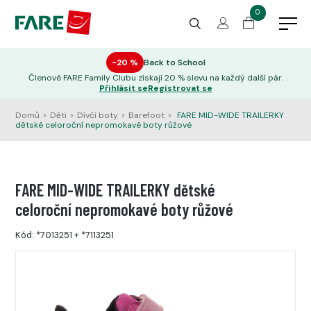
0
−20 %
Back to School
Členové FARE Family Clubu získají 20 % slevu na každý další pár.
Přihlásit se
Registrovat se
Domů
>
Děti
>
Dívčí boty
>
Barefoot
>
FARE MID-WIDE TRAILERKY
dětské celoroční nepromokavé boty růžové
FARE MID-WIDE TRAILERKY dětské
celoroční nepromokavé boty růžové
Kód:
*7013251
+
*7113251