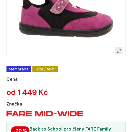
Membrána
Kůže / textil
Cena
od 1 449 Kč
Značka
Back to School pro členy FARE Family
−20 %