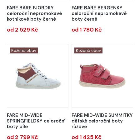
FARE BARE FJORDKY
FARE BARE BERGENKY
celoroční nepromokavé
celoroční nepromokavé
kotníkové boty černé
boty černé
od 2 529 Kč
od 1 780 Kč
Kožená obuv
Kožená obuv
FARE MID-WIDE
FARE MID-WIDE SUMMITKY
SPRINGFIELDKY celoroční
dětské celoroční boty
boty bíle
růžové
od 2 799 Kč
od 1 425 Kč