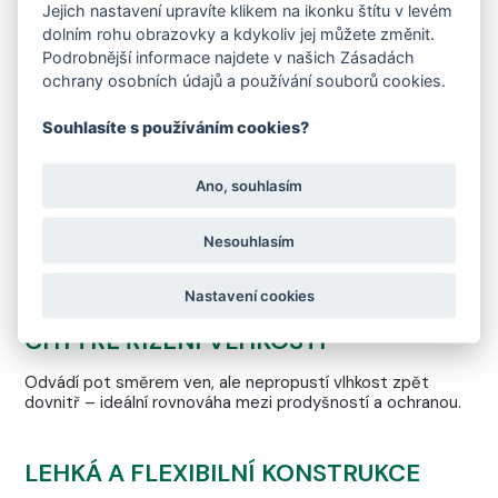
NEPROMOKAVÁ
Jejich nastavení upravíte klikem na ikonku štítu v levém
MEMBRÁNA FARE-TEX
dolním rohu obrazovky a kdykoliv jej můžete změnit.
Podrobnější informace najdete v našich Zásadách
ochrany osobních údajů a používání souborů cookies.
Souhlasíte s používáním cookies?
Ano, souhlasím
SUCHO A POHODLÍ V KAŽDÉM KROKU
Nesouhlasím
Membrána FARE‑TEX zajišťuje, že vaše chodidla zůstanou
v suchu i za deště, sněhu či vlhkého počasí.
Nastavení cookies
CHYTRÉ ŘÍZENÍ VLHKOSTI
Odvádí pot směrem ven, ale nepropustí vlhkost zpět
dovnitř – ideální rovnováha mezi prodyšností a ochranou.
LEHKÁ A FLEXIBILNÍ KONSTRUKCE