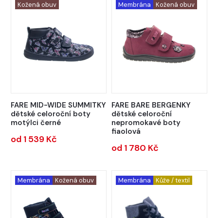
Kožená obuv
Membrána
Kožená obuv
FARE MID-WIDE SUMMITKY
FARE BARE BERGENKY
dětské celoroční boty
dětské celoroční
motýlci černé
nepromokavé boty
fiaolová
od 1 539 Kč
od 1 780 Kč
Membrána
Kožená obuv
Membrána
Kůže / textil