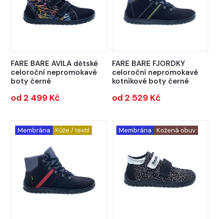
FARE BARE AVILA dětské
FARE BARE FJORDKY
celoroční nepromokavé
celoroční nepromokavé
boty černé
kotníkové boty černé
od 2 499 Kč
od 2 529 Kč
Membrána
Kůže / textil
Membrána
Kožená obuv