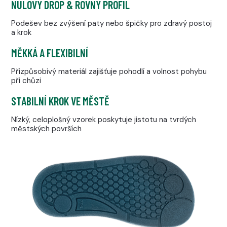
NULOVÝ DROP & ROVNÝ PROFIL
Podešev bez zvýšení paty nebo špičky pro zdravý postoj
a krok
MĚKKÁ A FLEXIBILNÍ
Přizpůsobivý materiál zajišťuje pohodlí a volnost pohybu
při chůzi
STABILNÍ KROK VE MĚSTĚ
Nízký, celoplošný vzorek poskytuje jistotu na tvrdých
městských površích