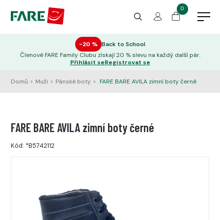
0
−20 %
Back to School
Členové FARE Family Clubu získají 20 % slevu na každý další pár.
Přihlásit se
Registrovat se
Domů
>
Muži
>
Pánské boty
>
FARE BARE AVILA zimní boty černé
FARE BARE AVILA zimní boty černé
Kód:
*B5742112