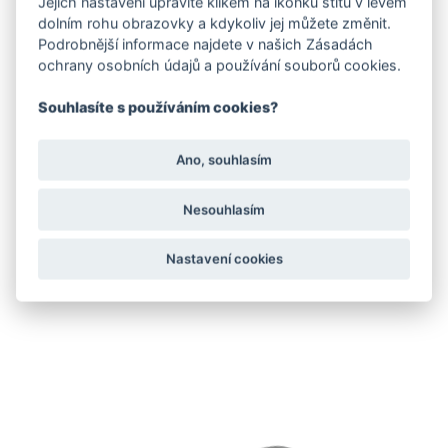
Jejich nastavení upravíte klikem na ikonku štítu v levém
dolním rohu obrazovky a kdykoliv jej můžete změnit.
Ideální na lesní stezky, šotolinu, kořeny i přírodní povrchy
Podrobnější informace najdete v našich Zásadách
ochrany osobních údajů a používání souborů cookies.
Souhlasíte s používáním cookies?
SKUTEČNÝ BAREFOOT KONTAKT
Ano, souhlasím
4 mm tenká podešev pro maximální kontakt se zemí a
přirozený došlap
Nesouhlasím
ROSTOR PRO PRSTY & DOMINANTNÍ PALEC
Nastavení cookies
Anatomický tvar podporuje přirozenou práci prstů a
rovnoměrné rozložení váhy