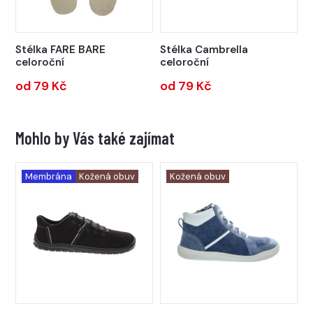
Stélka FARE BARE
Stélka Cambrella
celoroční
celoroční
od 79 Kč
od 79 Kč
Mohlo by Vás také zajímat
Membrána
Kožená obuv
Kožená obuv