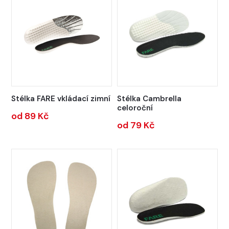
Stélka FARE vkládací zimní
Stélka Cambrella
celoroční
od 89 Kč
od 79 Kč