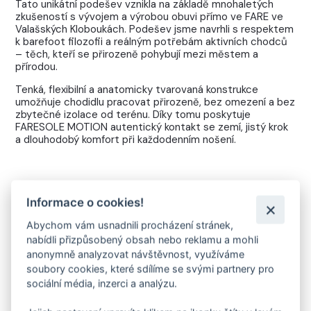
Tato unikátní podešev vznikla na základě mnohaletých
zkušeností s vývojem a výrobou obuvi přímo ve FARE ve
Valašských Kloboukách. Podešev jsme navrhli s respektem
k barefoot filozofii a reálným potřebám aktivních chodců
– těch, kteří se přirozeně pohybují mezi městem a
přírodou.
Tenká, flexibilní a anatomicky tvarovaná konstrukce
umožňuje chodidlu pracovat přirozeně, bez omezení a bez
zbytečné izolace od terénu. Díky tomu poskytuje
FARESOLE MOTION autentický kontakt se zemí, jistý krok
a dlouhodobý komfort při každodenním nošení.
VYVINUTO A VYROBENO VE FARE
Informace o cookies!
Domácí vývoj, vlastní výroba, termokaučuková směs nové
Abychom vám usnadnili procházení stránek,
generace
nabídli přizpůsobený obsah nebo reklamu a mohli
anonymně analyzovat návštěvnost, využíváme
soubory cookies, které sdílíme se svými partnery pro
sociální média, inzerci a analýzu.
DO PŘÍRODY A TERÉNU