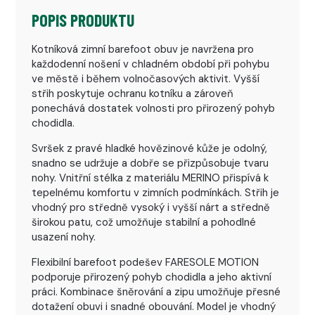
POPIS PRODUKTU
Kotníková zimní barefoot obuv je navržena pro
každodenní nošení v chladném období při pohybu
ve městě i během volnočasových aktivit. Vyšší
střih poskytuje ochranu kotníku a zároveň
ponechává dostatek volnosti pro přirozený pohyb
chodidla.
Svršek z pravé hladké hovězinové kůže je odolný,
snadno se udržuje a dobře se přizpůsobuje tvaru
nohy. Vnitřní stélka z materiálu MERINO přispívá k
tepelnému komfortu v zimních podmínkách. Střih je
vhodný pro středně vysoký i vyšší nárt a středně
širokou patu, což umožňuje stabilní a pohodlné
usazení nohy.
Flexibilní barefoot podešev FARESOLE MOTION
podporuje přirozený pohyb chodidla a jeho aktivní
práci. Kombinace šněrování a zipu umožňuje přesné
dotažení obuvi i snadné obouvání. Model je vhodný