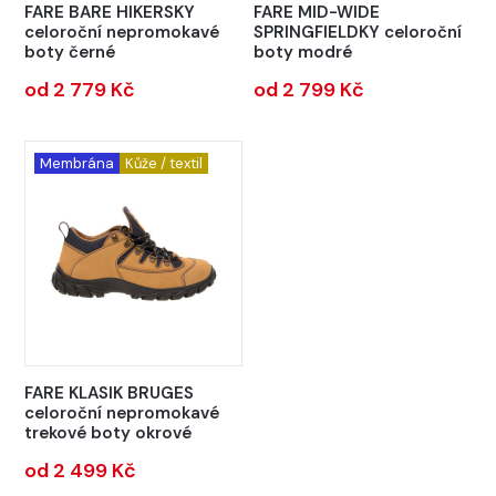
FARE BARE HIKERSKY
FARE MID-WIDE
celoroční nepromokavé
SPRINGFIELDKY celoroční
boty černé
boty modré
od 2 779 Kč
od 2 799 Kč
Membrána
Kůže / textil
FARE KLASIK BRUGES
celoroční nepromokavé
trekové boty okrové
od 2 499 Kč