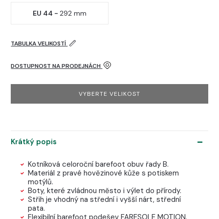
EU 44 -
292 mm
TABULKA VELIKOSTÍ
DOSTUPNOST NA PRODEJNÁCH
VYBERTE VELIKOST
Krátký popis
Kotníková celoroční barefoot obuv řady B.
Materiál z pravé hovězinové kůže s potiskem
motýlů.
Boty, které zvládnou město i výlet do přírody.
Střih je vhodný na střední i vyšší nárt, střední
pata.
Flexibilní barefoot podešev FARESOLE MOTION.