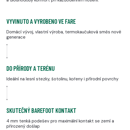
a dlouhodobý komfort při každodenním nošení.
VYVINUTO A VYROBENO VE FARE
Domácí vývoj, vlastní výroba, termokaučuková směs nové
generace
DO PŘÍRODY A TERÉNU
Ideální na lesní stezky, šotolinu, kořeny i přírodní povrchy
SKUTEČNÝ BAREFOOT KONTAKT
4 mm tenká podešev pro maximální kontakt se zemí a
přirozený došlap