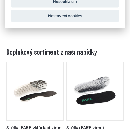
Nesouhlasím
Díky 2 mm vysokému a hustému dezénu si zachovává
jistotu chůze na přírodních i městských cestách
Nastavení cookies
Doplňkový sortiment z naší nabídky
Stélka FARE vkládací zimní
Stélka FARE zimní