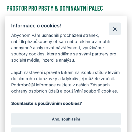
PROSTOR PRO PRSTY & DOMINANTNÍ PALEC
Anatomický tvar podporuje přirozenou práci prstů a
rovnoměrné rozložení váhy
Informace o cookies!
LEHKÁ A FLEXIBILNÍ KONSTRUKCE
Abychom vám usnadnili procházení stránek,
nabídli přizpůsobený obsah nebo reklamu a mohli
Extrémně ohebná a lehká konstrukce podporuje přirozený
anonymně analyzovat návštěvnost, využíváme
pohyb chodidla při každém kroku
soubory cookies, které sdílíme se svými partnery pro
sociální média, inzerci a analýzu.
Jejich nastavení upravíte klikem na ikonku štítu v levém
dolním rohu obrazovky a kdykoliv jej můžete změnit.
Podrobnější informace najdete v našich Zásadách
ochrany osobních údajů a používání souborů cookies.
Souhlasíte s používáním cookies?
Ano, souhlasím
HUSTÝ OUTDOOR GRIP