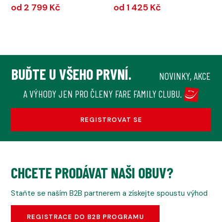
od 2 799 Kč
od 1 425 Kč
BUĎTE U VŠEHO PRVNÍ.
NOVINKY, AKCE
A VÝHODY JEN PRO ČLENY FARE FAMILY CLUBU.
REGISTROVAT SE
CHCETE PRODÁVAT NAŠI OBUV?
Staňte se naším B2B partnerem a získejte spoustu výhod
REGISTRACE DO B2B PROGRAMU