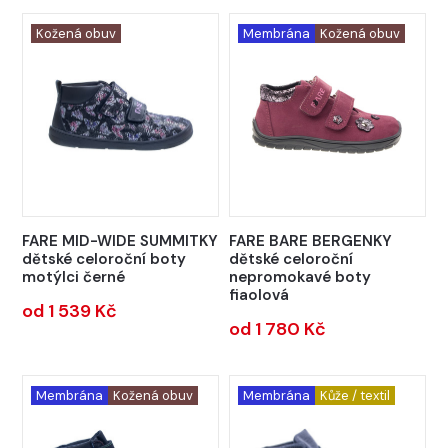
Kožená obuv
Membrána
Kožená obuv
FARE MID-WIDE SUMMITKY
FARE BARE BERGENKY
dětské celoroční boty
dětské celoroční
motýlci černé
nepromokavé boty
fiaolová
od 1 539 Kč
od 1 780 Kč
Membrána
Kožená obuv
Membrána
Kůže / textil