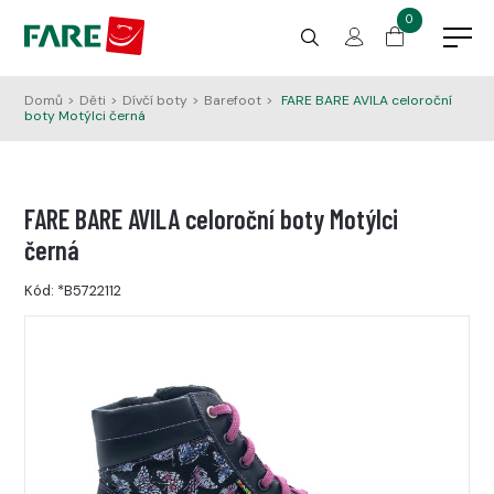
0
Domů
>
Děti
>
Dívčí boty
>
Barefoot
>
FARE BARE AVILA celoroční
boty Motýlci černá
FARE BARE AVILA celoroční boty Motýlci
černá
Kód:
*B5722112