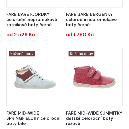
FARE BARE FJORDKY
FARE BARE BERGENKY
celoroční nepromokavé
celoroční nepromokavé
kotníkové boty černé
boty černé
od 2 529 Kč
od 1 780 Kč
Kožená obuv
Kožená obuv
FARE MID-WIDE
FARE MID-WIDE SUMMITKY
SPRINGFIELDKY celoroční
dětské celoroční boty
boty bíle
růžové