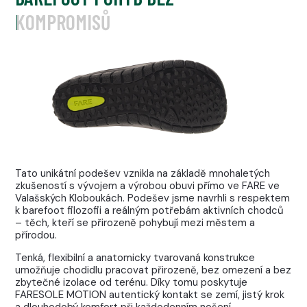
KOMPROMISŮ
Tato unikátní podešev vznikla na základě mnohaletých
zkušeností s vývojem a výrobou obuvi přímo ve FARE ve
Valašských Kloboukách. Podešev jsme navrhli s respektem
k barefoot filozofii a reálným potřebám aktivních chodců
– těch, kteří se přirozeně pohybují mezi městem a
přírodou.
Tenká, flexibilní a anatomicky tvarovaná konstrukce
umožňuje chodidlu pracovat přirozeně, bez omezení a bez
zbytečné izolace od terénu. Díky tomu poskytuje
FARESOLE MOTION autentický kontakt se zemí, jistý krok