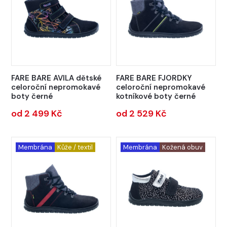
FARE BARE AVILA dětské
FARE BARE FJORDKY
celoroční nepromokavé
celoroční nepromokavé
boty černé
kotníkové boty černé
od 2 499 Kč
od 2 529 Kč
Membrána
Kůže / textil
Membrána
Kožená obuv