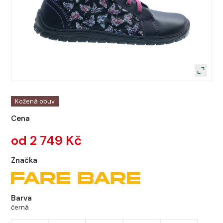
Kožená obuv
Cena
od 2 749 Kč
Značka
Barva
černá