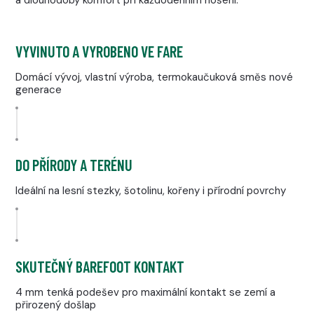
a dlouhodobý komfort při každodenním nošení.
VYVINUTO A VYROBENO VE FARE
Domácí vývoj, vlastní výroba, termokaučuková směs nové
generace
DO PŘÍRODY A TERÉNU
Ideální na lesní stezky, šotolinu, kořeny i přírodní povrchy
SKUTEČNÝ BAREFOOT KONTAKT
4 mm tenká podešev pro maximální kontakt se zemí a
přirozený došlap