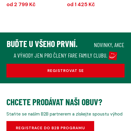
od 2 799 Kč
od 1 425 Kč
BUĎTE U VŠEHO PRVNÍ.
NOVINKY, AKCE
A VÝHODY JEN PRO ČLENY FARE FAMILY CLUBU.
REGISTROVAT SE
CHCETE PRODÁVAT NAŠI OBUV?
Staňte se naším B2B partnerem a získejte spoustu výhod
REGISTRACE DO B2B PROGRAMU