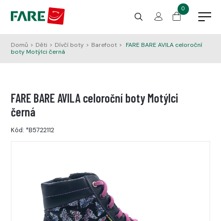
0
Domů
>
Děti
>
Dívčí boty
>
Barefoot
>
FARE BARE AVILA celoroční
boty Motýlci černá
FARE BARE AVILA celoroční boty Motýlci
černá
Kód:
*B5722112