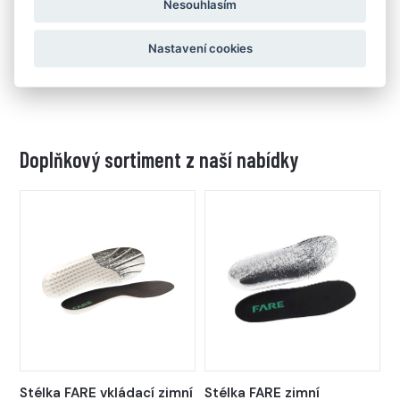
Nesouhlasím
Díky 2 mm vysokému a hustému dezénu si zachovává
jistotu chůze na přírodních i městských cestách
Nastavení cookies
Doplňkový sortiment z naší nabídky
Stélka FARE vkládací zimní
Stélka FARE zimní