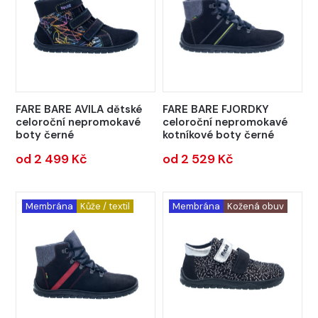
FARE BARE AVILA dětské
FARE BARE FJORDKY
celoroční nepromokavé
celoroční nepromokavé
boty černé
kotníkové boty černé
od 2 499 Kč
od 2 529 Kč
Membrána
Kůže / textil
Membrána
Kožená obuv