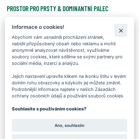
PROSTOR PRO PRSTY & DOMINANTNÍ PALEC
Anatomický tvar podporuje přirozenou práci prstů a
rovnoměrné rozložení váhy
Informace o cookies!
LEHKÁ A FLEXIBILNÍ KONSTRUKCE
Abychom vám usnadnili procházení stránek,
nabídli přizpůsobený obsah nebo reklamu a mohli
Extrémně ohebná a lehká konstrukce podporuje přirozený
anonymně analyzovat návštěvnost, využíváme
pohyb chodidla při každém kroku
soubory cookies, které sdílíme se svými partnery pro
sociální média, inzerci a analýzu.
Jejich nastavení upravíte klikem na ikonku štítu v levém
dolním rohu obrazovky a kdykoliv jej můžete změnit.
Podrobnější informace najdete v našich Zásadách
ochrany osobních údajů a používání souborů cookies.
Souhlasíte s používáním cookies?
Ano, souhlasím
HUSTÝ OUTDOOR GRIP