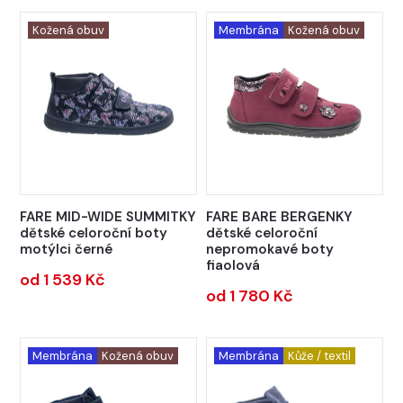
Kožená obuv
Membrána
Kožená obuv
FARE MID-WIDE SUMMITKY
FARE BARE BERGENKY
dětské celoroční boty
dětské celoroční
motýlci černé
nepromokavé boty
fiaolová
od 1 539 Kč
od 1 780 Kč
Membrána
Kožená obuv
Membrána
Kůže / textil