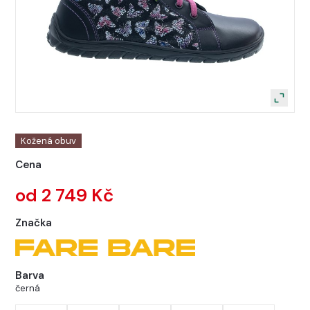
Kožená obuv
Cena
od 2 749 Kč
Značka
Barva
černá