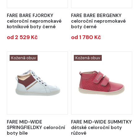
FARE BARE FJORDKY
FARE BARE BERGENKY
celoroční nepromokavé
celoroční nepromokavé
kotníkové boty černé
boty černé
od 2 529 Kč
od 1 780 Kč
Kožená obuv
Kožená obuv
FARE MID-WIDE
FARE MID-WIDE SUMMITKY
SPRINGFIELDKY celoroční
dětské celoroční boty
boty bíle
růžové