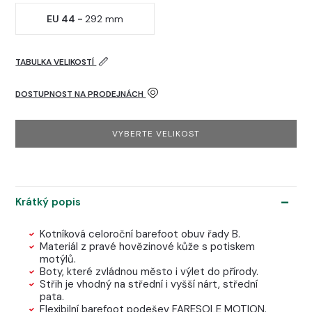
EU 44 -
292 mm
TABULKA VELIKOSTÍ
DOSTUPNOST NA PRODEJNÁCH
VYBERTE VELIKOST
Krátký popis
Kotníková celoroční barefoot obuv řady B.
Materiál z pravé hovězinové kůže s potiskem
motýlů.
Boty, které zvládnou město i výlet do přírody.
Střih je vhodný na střední i vyšší nárt, střední
pata.
Flexibilní barefoot podešev FARESOLE MOTION.