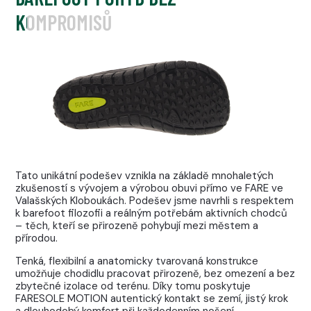
KOMPROMISŮ
Tato unikátní podešev vznikla na základě mnohaletých
zkušeností s vývojem a výrobou obuvi přímo ve FARE ve
Valašských Kloboukách. Podešev jsme navrhli s respektem
k barefoot filozofii a reálným potřebám aktivních chodců
– těch, kteří se přirozeně pohybují mezi městem a
přírodou.
Tenká, flexibilní a anatomicky tvarovaná konstrukce
umožňuje chodidlu pracovat přirozeně, bez omezení a bez
zbytečné izolace od terénu. Díky tomu poskytuje
FARESOLE MOTION autentický kontakt se zemí, jistý krok