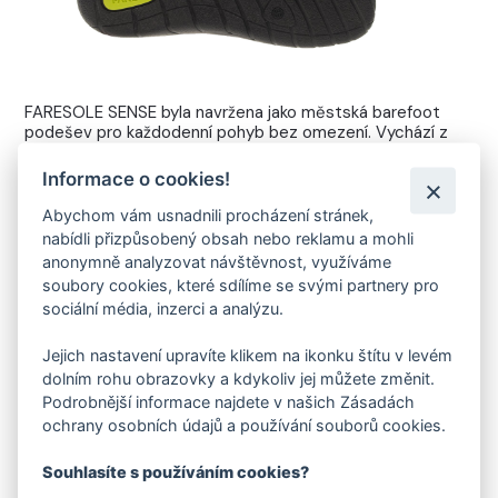
FARESOLE SENSE byla navržena jako městská barefoot
podešev pro každodenní pohyb bez omezení. Vychází z
dlouholetých zkušeností s vývojem a výrobou obuvi ve
FARE ve Valašských Kloboukách a klade důraz na čistý
Informace o cookies!
design, funkčnost a přirozený pohyb chodidla.
Abychom vám usnadnili procházení stránek,
Tenká konstrukce, nulový drop a jemně strukturovaný
nabídli přizpůsobený obsah nebo reklamu a mohli
povrch zajišťují autentický barefoot pocit při chůzi po
anonymně analyzovat návštěvnost, využíváme
městě. Podešev poskytuje přirozený kontakt se zemí,
soubory cookies, které sdílíme se svými partnery pro
lehkost a komfort při celodenním nošení – v práci, ve
volném čase i při běžném městském provozu.
sociální média, inzerci a analýzu.
Jejich nastavení upravíte klikem na ikonku štítu v levém
dolním rohu obrazovky a kdykoliv jej můžete změnit.
VYVINUTO A VYROBENO VE FARE
Podrobnější informace najdete v našich Zásadách
ochrany osobních údajů a používání souborů cookies.
Vlastní konstrukce navržená pro městské prostředí,
výroba ve Valašských Kloboukách
Souhlasíte s používáním cookies?