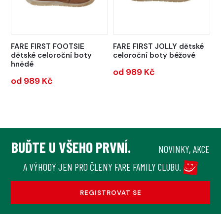
FARE FIRST FOOTSIE
FARE FIRST JOLLY dětské
dětské celoroční boty
celoroční boty béžové
hnědé
od 989 Kč
od 989 Kč
BUĎTE U VŠEHO PRVNÍ.
NOVINKY, AKCE
A VÝHODY JEN PRO ČLENY FARE FAMILY CLUBU.
REGISTROVAT SE