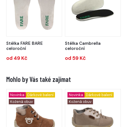
Stélka FARE BARE
Stélka Cambrella
celoroční
celoroční
od 49 Kč
od 59 Kč
Mohlo by Vás také zajímat
Novinka
Dárkové balení
Novinka
Dárkové balení
Kožená obuv
Kožená obuv