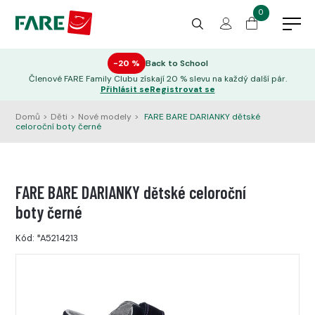
0
−20 %
Back to School
Členové FARE Family Clubu získají 20 % slevu na každý další pár.
Přihlásit se
Registrovat se
Domů
>
Děti
>
Nové modely
>
FARE BARE DARIANKY dětské
celoroční boty černé
FARE BARE DARIANKY dětské celoroční
boty černé
Kód:
*A5214213