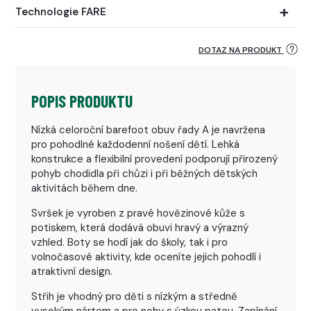
Technologie FARE
DOTAZ NA PRODUKT
POPIS PRODUKTU
Nízká celoroční barefoot obuv řady A je navržena
pro pohodlné každodenní nošení dětí. Lehká
konstrukce a flexibilní provedení podporují přirozený
pohyb chodidla při chůzi i při běžných dětských
aktivitách během dne.
Svršek je vyroben z pravé hovězinové kůže s
potiskem, která dodává obuvi hravý a výrazný
vzhled. Boty se hodí jak do školy, tak i pro
volnočasové aktivity, kde oceníte jejich pohodlí i
atraktivní design.
Střih je vhodný pro děti s nízkým a středně
vysokým nártem a pro nohy s úzkou patou. Zapínání