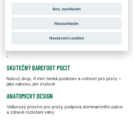
Ano, souhlasím
OPTIMALIZOVÁNO PRO MĚSTO
Nesouhlasím
Navrženo pro dlažbu, beton, asfalt, interiéry i každodenní
městský provoz
Nastavení cookies
SKUTEČNÝ BAREFOOT POCIT
Nulový drop, 4 mm tenká podešev a volnost pro prsty –
jako naboso, jen stylově
ANATOMICKÝ DESIGN
Velkorysý prostor pro prsty, podpora dominantního palce
a zdravé rozložení váhy