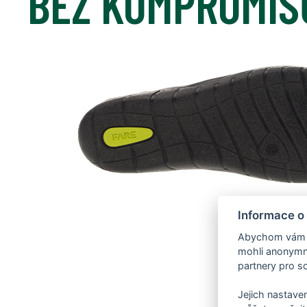
BEZ KOMPROMIS
Informace o
Abychom vám us
mohli anonymně
partnery pro so
Jejich nastaven