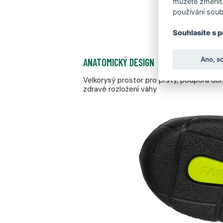
můžete změnit.
používání soub
Souhlasíte s 
Ano, s
ANATOMICKÝ DESIGN
Velkorysý prostor pro prsty, podpora do
zdravé rozložení váhy