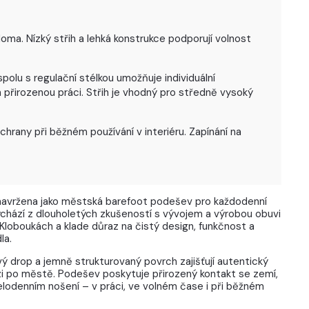
oma. Nízký střih a lehká konstrukce podporují volnost
spolu s regulační stélkou umožňuje individuální
 přirozenou práci. Střih je vhodný pro středně vysoký
any při běžném používání v interiéru. Zapínání na
avržena jako městská barefoot podešev pro každodenní
chází z dlouholetých zkušeností s vývojem a výrobou obuvi
Kloboukách a klade důraz na čistý design, funkčnost a
la.
ý drop a jemně strukturovaný povrch zajišťují autentický
zi po městě. Podešev poskytuje přirozený kontakt se zemí,
celodenním nošení – v práci, ve volném čase i při běžném