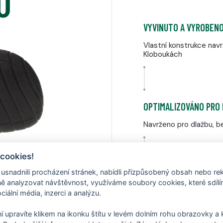
Ů
VYVINUTO A VYROBENO
Vlastní konstrukce nav
Kloboukách
OPTIMALIZOVÁNO PRO
Navrženo pro dlažbu, be
 cookies!
nadnili procházení stránek, nabídli přizpůsobený obsah nebo re
SKUTEČNÝ BAREFOOT 
 analyzovat návštěvnost, využíváme soubory cookies, které sdíl
ciální média, inzerci a analýzu.
Nulový drop, 4 mm tenk
í upravíte klikem na ikonku štítu v levém dolním rohu obrazovky a k