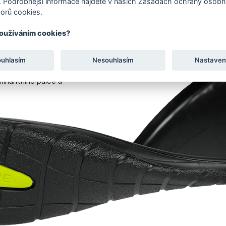
 Podrobnější informace najdete v našich Zásadách ochrany osobní
orů cookies.
LEHKÁ A FLEXIBILNÍ
používáním cookies?
Extrémně lehká a ohebná konstru
ouhlasím
Nesouhlasím
Nastaven
minantního palce a