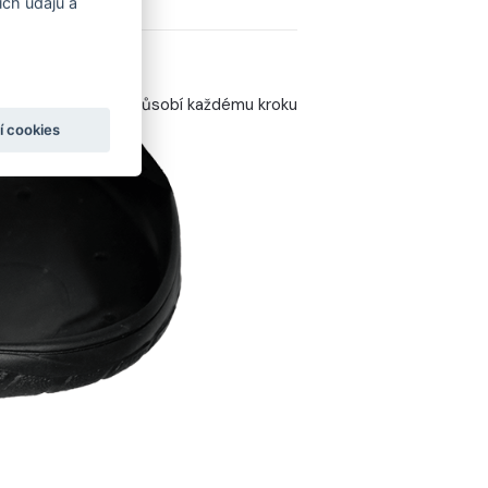
ch údajů a
kce, která se přizpůsobí každému kroku
í cookies