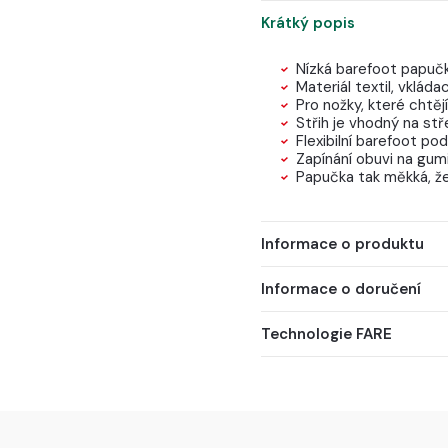
Krátký popis
Nízká barefoot papuč
Materiál textil, vkláda
Pro nožky, které chtěj
Střih je vhodný na stř
Flexibilní barefoot 
Zapínání obuvi na gum
Papučka tak měkká, že 
Informace o produktu
Informace o doručení
Technologie FARE