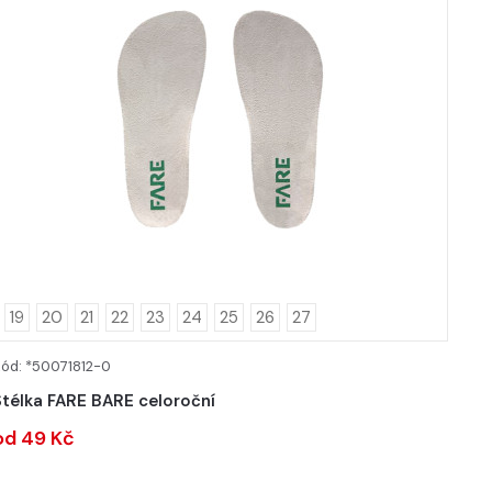
19
20
21
22
23
24
25
26
27
ód: *50071812-0
DETAIL
Stélka FARE BARE celoroční
od 49 Kč