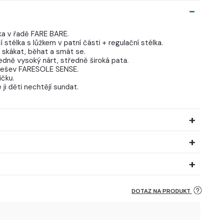
ka v řadě FARE BARE.
cí stélka s lůžkem v patní části + regulační stélka.
í skákat, běhat a smát se.
edně vysoký nárt, středně široká pata.
podešev FARESOLE SENSE.
ičku.
ji děti nechtějí sundat.
DOTAZ NA PRODUKT