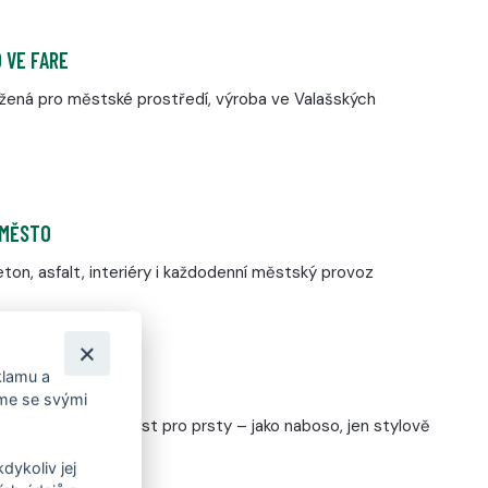
 VE FARE
ržená pro městské prostředí, výroba ve Valašských
 MĚSTO
ton, asfalt, interiéry i každodenní městský provoz
klamu a
POCIT
íme se svými
á podešev a volnost pro prsty – jako naboso, jen stylově
dykoliv jej