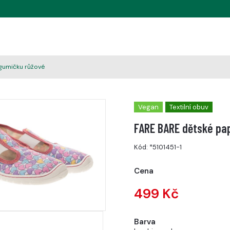
gumičku růžové
Vegan
Textilní obuv
FARE BARE dětské pa
Kód:
*5101451-1
Cena
499 Kč
Barva