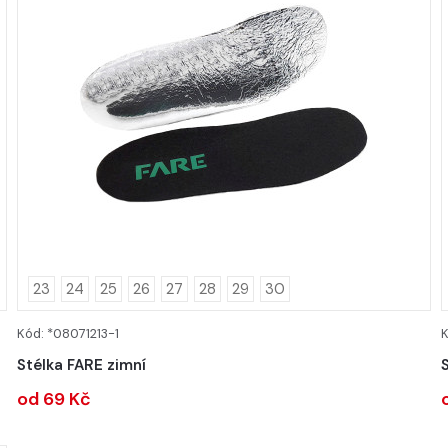
23
24
25
26
27
28
29
30
Kód: *08071213-1
K
DETAIL
Stélka FARE zimní
od 69 Kč