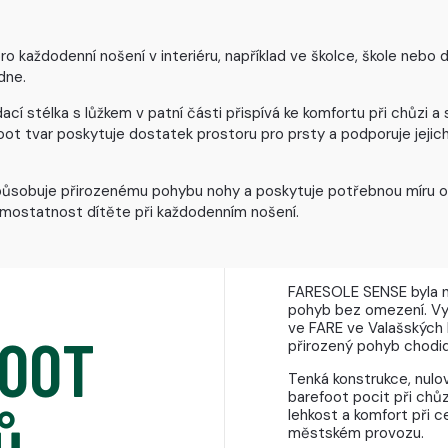
 každodenní nošení v interiéru, například ve školce, škole nebo d
dne.
ací stélka s lůžkem v patní části přispívá ke komfortu při chůzi a 
t tvar poskytuje dostatek prostoru pro prsty a podporuje jejich
ůsobuje přirozenému pohybu nohy a poskytuje potřebnou míru ochr
amostatnost dítěte při každodenním nošení.
FARESOLE SENSE byla n
pohyb bez omezení. Vy
ve FARE ve Valašských 
FOOT
přirozený pohyb chodid
Tenká konstrukce, nulov
barefoot pocit při chů
lehkost a komfort při 
městském provozu.