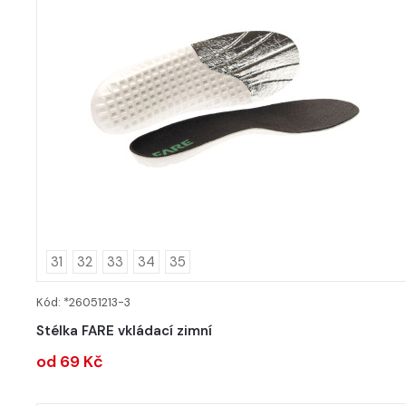
31
32
33
34
35
Kód: *26051213-3
DETAIL
Stélka FARE vkládací zimní
od 69 Kč