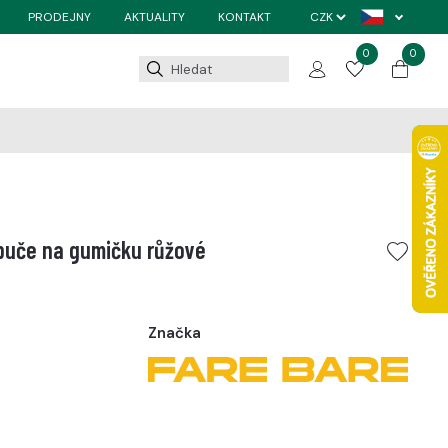
PRODEJNY
AKTUALITY
KONTAKT
0
0
puče na gumičku růžové
Značka