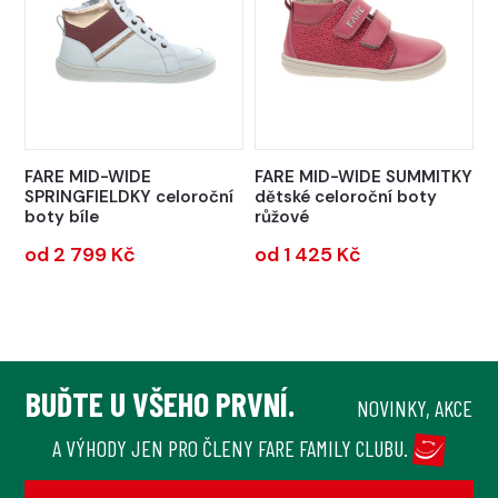
FARE MID-WIDE
FARE MID-WIDE SUMMITKY
SPRINGFIELDKY celoroční
dětské celoroční boty
boty bíle
růžové
od 2 799 Kč
od 1 425 Kč
BUĎTE U VŠEHO PRVNÍ.
NOVINKY, AKCE
A VÝHODY JEN PRO ČLENY FARE FAMILY CLUBU.