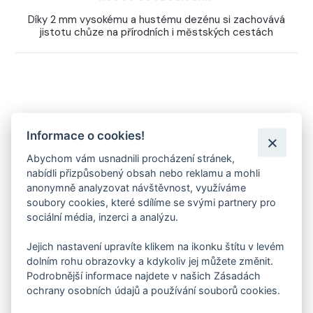
Díky 2 mm vysokému a hustému dezénu si zachovává
jistotu chůze na přírodních i městských cestách
MEMBRÁNA FARE-TEX
Informace o cookies!
Abychom vám usnadnili procházení stránek,
NEPROMOKAVÁ
nabídli přizpůsobený obsah nebo reklamu a mohli
MEMBRÁNA FARE-TEX
anonymně analyzovat návštěvnost, využíváme
soubory cookies, které sdílíme se svými partnery pro
sociální média, inzerci a analýzu.
Jejich nastavení upravíte klikem na ikonku štítu v levém
dolním rohu obrazovky a kdykoliv jej můžete změnit.
Podrobnější informace najdete v našich Zásadách
ochrany osobních údajů a používání souborů cookies.
SUCHO A POHODLÍ V KAŽDÉM KROKU