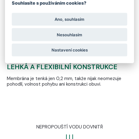
Souhlasíte s používáním cookies?
Membrána FARE‑TEX zajišťuje, že vaše chodidla zůstanou
v suchu i za deště, sněhu či vlhkého počasí.
Ano, souhlasím
CHYTRÉ ŘÍZENÍ VLHKOSTI
Nesouhlasím
Odvádí pot směrem ven, ale nepropustí vlhkost zpět
dovnitř – ideální rovnováha mezi prodyšností a ochranou.
Nastavení cookies
LEHKÁ A FLEXIBILNÍ KONSTRUKCE
Membrána je tenká jen 0,2 mm, takže nijak neomezuje
pohodlí, volnost pohybu ani konstrukci obuvi.
NEPROPOUŠTÍ VODU DOVNITŘ