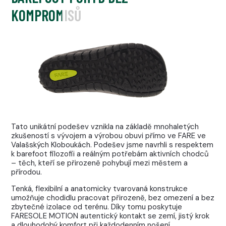
KOMPROMISŮ
Tato unikátní podešev vznikla na základě mnohaletých
zkušeností s vývojem a výrobou obuvi přímo ve FARE ve
Valašských Kloboukách. Podešev jsme navrhli s respektem
k barefoot filozofii a reálným potřebám aktivních chodců
– těch, kteří se přirozeně pohybují mezi městem a
přírodou.
Tenká, flexibilní a anatomicky tvarovaná konstrukce
umožňuje chodidlu pracovat přirozeně, bez omezení a bez
zbytečné izolace od terénu. Díky tomu poskytuje
FARESOLE MOTION autentický kontakt se zemí, jistý krok
a dlouhodobý komfort při každodenním nošení.