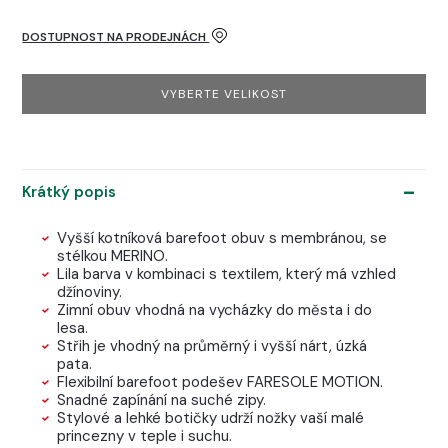
DOSTUPNOST NA PRODEJNÁCH
VYBERTE VELIKOST
Krátký popis
Vyšší kotníková barefoot obuv s membránou, se
stélkou MERINO.
Lila barva v kombinaci s textilem, který má vzhled
džínoviny.
Zimní obuv vhodná na vycházky do města i do
lesa.
Střih je vhodný na průměrný i vyšší nárt, úzká
pata.
Flexibilní barefoot podešev FARESOLE MOTION.
Snadné zapínání na suché zipy.
Stylové a lehké botičky udrží nožky vaší malé
princezny v teple i suchu.