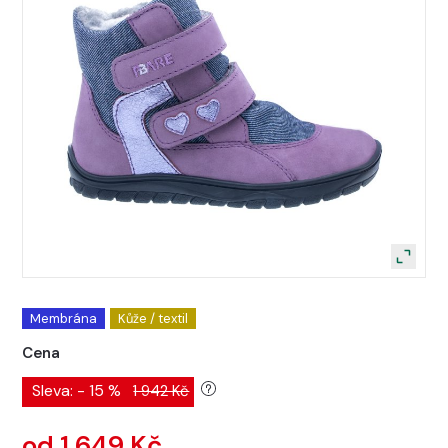
Membrána
Kůže / textil
Cena
Sleva: - 15 %
1 942 Kč
od 1 649 Kč