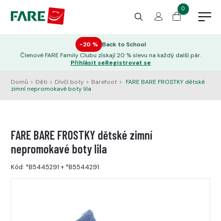
0
−20 %
Back to School
Členové FARE Family Clubu získají 20 % slevu na každý další pár.
Přihlásit se
Registrovat se
Domů
>
Děti
>
Dívčí boty
>
Barefoot
>
FARE BARE FROSTKY dětské
zimní nepromokavé boty lila
FARE BARE FROSTKY dětské zimní
nepromokavé boty lila
Kód:
*B5445291
+
*B5544291