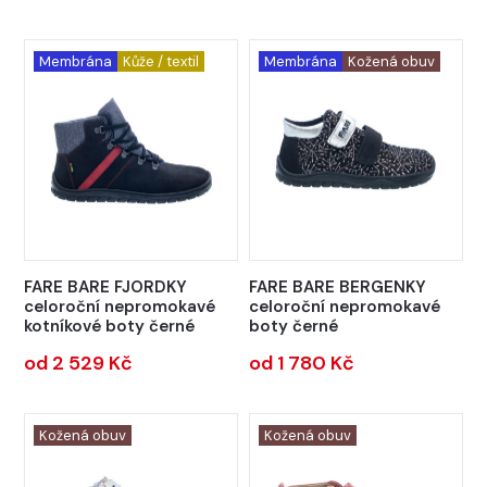
Membrána
Kůže / textil
Membrána
Kožená obuv
FARE BARE FJORDKY
FARE BARE BERGENKY
celoroční nepromokavé
celoroční nepromokavé
kotníkové boty černé
boty černé
od 2 529 Kč
od 1 780 Kč
Kožená obuv
Kožená obuv