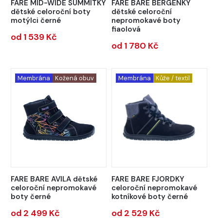
FARE MID-WIDE SUMMITKY
FARE BARE BERGENKY
dětské celoroční boty
dětské celoroční
motýlci černé
nepromokavé boty
fiaolová
od 1 539 Kč
od 1 780 Kč
Membrána
Kožená obuv
Membrána
Kůže / textil
FARE BARE AVILA dětské
FARE BARE FJORDKY
celoroční nepromokavé
celoroční nepromokavé
boty černé
kotníkové boty černé
od 2 499 Kč
od 2 529 Kč