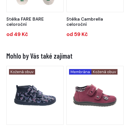
Stélka FARE BARE
Stélka Cambrella
celoroční
celoroční
od 49 Kč
od 59 Kč
Mohlo by Vás také zajímat
Kožená obuv
Membrána
Kožená obuv