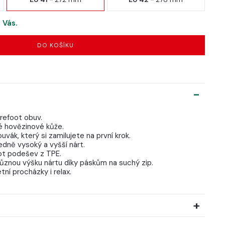
 Vás.
DO KOŠÍKU
refoot obuv.
ké hovězinové kůže.
vák, který si zamilujete na první krok.
edně vysoký a vyšší nárt.
oot podešev z TPE.
ůznou výšku nártu díky páskům na suchý zip.
etní procházky i relax.