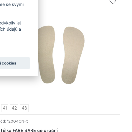
íme se svými
dykoliv jej
ch údajů a
í cookies
41
42
43
Kód: *2004CN-5
DETAIL
Stélka FARE BARE celoroční