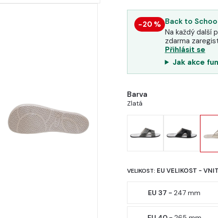
Back to School
−20 %
Na každý další p
zdarma zaregist
Přihlásit se
Jak akce fu
Barva
Zlatá
EU VELIKOST - VNI
VELIKOST:
EU 37 -
247 mm
EU 40 -
265 mm