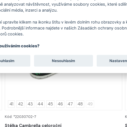
 analyzovat návštěvnost, využíváme soubory cookies, které sdíl
ciální média, inzerci a analýzu.
í upravíte klikem na ikonku štítu v levém dolním rohu obrazovky a k
 Podrobnější informace najdete v našich Zásadách ochrany osobní
orů cookies.
používáním cookies?
ouhlasím
Nesouhlasím
Nastaven
41
42
43
44
45
46
47
48
49
Kód: *22030702-7
DETAIL
Stélka Cambrella celoroční