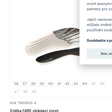
mohli anonymně
partnery pro so
Jejich nastaven
můžete změnit.
používání soub
Souhlasíte s 
Ano, s
36
37
38
39
40
41
42
43
44
45
46
47
48
49
Kód: *26031213-4
DETAIL
Stélka FARE vkládací zimní