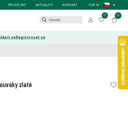
PRODEJNY
AKTUALITY
KONTAKT
0
0
hlásit se
Registrovat se
ouváky zlaté