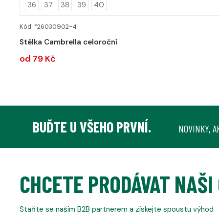
36
37
38
39
40
Kód: *26030902-4
DETAIL
Stélka Cambrella celoroční
od 79 Kč
BUĎTE U VŠEHO PRVNÍ.
NOVINKY, A
CHCETE PRODÁVAT NAŠI
Staňte se naším B2B partnerem a získejte spoustu výhod