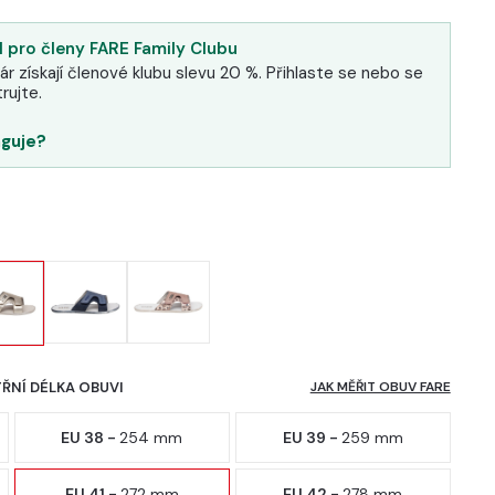
 pro členy FARE Family Clubu
ár získají členové klubu slevu 20 %. Přihlaste se nebo se
rujte.
nguje?
TŘNÍ DÉLKA OBUVI
JAK MĚŘIT OBUV FARE
EU 38 -
254 mm
EU 39 -
259 mm
EU 41 -
272 mm
EU 42 -
278 mm