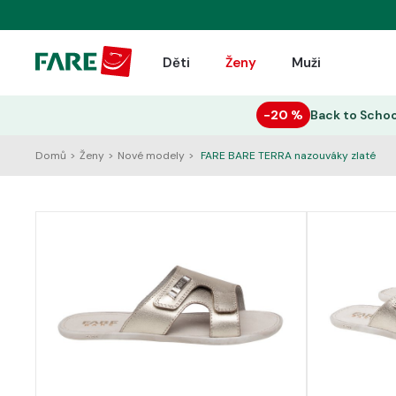
Děti
Ženy
Muži
−20 %
Back to Schoo
Domů
>
Ženy
>
Nové modely
>
FARE BARE TERRA nazouváky zlaté