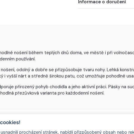
Informace o doručení
ohodlné nošení během teplých dnů doma, ve městě i při volnočas
odenním používání.
 nošení, odolný a dobře se přizpůsobuje tvaru nohy. Lehká konst
 i vyšší nárt a středně širokou patu, což umožňuje pohodlné usa
poruje přirozený pohyb chodidla a jeho aktivní práci. Pásky na s
pohodlná přezůvková varianta pro každodenní nošení.
 cookies!
nadnili procházení stránek, nabídli přizpůsobený obsah nebo re