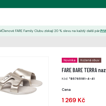
l
Členové FARE Family Clubu získají 20 % slevu na každý další pár.
Při
Novinka
Kožená obuv
FARE BARE TERRA naz
Kód:
*B5765181-4-41
Cena
1 269 Kč