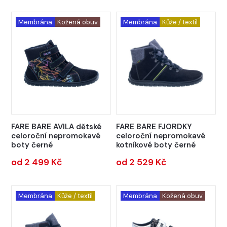
Membrána
Kožená obuv
Membrána
Kůže / textil
FARE BARE AVILA dětské
FARE BARE FJORDKY
celoroční nepromokavé
celoroční nepromokavé
boty černé
kotníkové boty černé
od 2 499 Kč
od 2 529 Kč
Membrána
Kůže / textil
Membrána
Kožená obuv