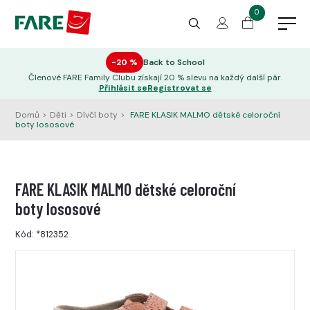
0
−20 %
Back to School
Členové FARE Family Clubu získají 20 % slevu na každý další pár.
Přihlásit se
Registrovat se
Domů
>
Děti
>
Dívčí boty
>
FARE KLASIK MALMO dětské celoroční
boty lososové
FARE KLASIK MALMO dětské celoroční
boty lososové
Kód:
*812352