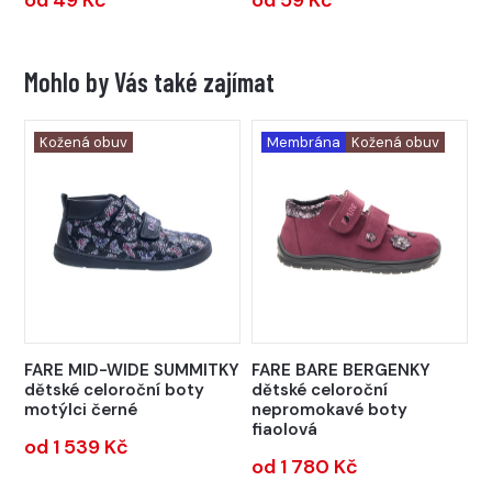
od 49 Kč
od 59 Kč
Mohlo by Vás také zajímat
Kožená obuv
Membrána
Kožená obuv
FARE MID-WIDE SUMMITKY
FARE BARE BERGENKY
dětské celoroční boty
dětské celoroční
motýlci černé
nepromokavé boty
fiaolová
od 1 539 Kč
od 1 780 Kč