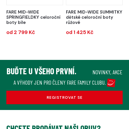
FARE MID-WIDE
FARE MID-WIDE SUMMITKY
SPRINGFIELDKY celoroční
dětské celoroční boty
boty bíle
růžové
od 2 799 Kč
od 1 425 Kč
BUĎTE U VŠEHO PRVNÍ.
NOVINKY, AKCE
A VÝHODY JEN PRO ČLENY FARE FAMILY CLUBU.
REGISTROVAT SE
CHCETE PRODÁVAT NAŠI OBUV?