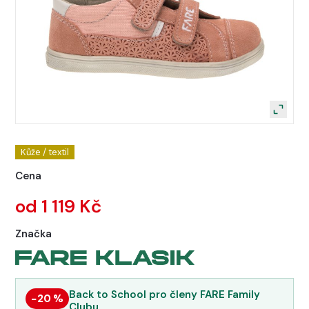
Kůže / textil
Cena
od 1 119 Kč
Značka
Back to School pro členy FARE Family
−20 %
Clubu