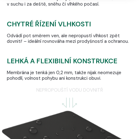
v suchu i za deště, sněhu či vlhkého počasí.
CHYTRÉ ŘÍZENÍ VLHKOSTI
Odvádí pot směrem ven, ale nepropustí vlhkost zpět
dovnitř – ideální rovnováha mezi prodyšností a ochranou.
LEHKÁ A FLEXIBILNÍ KONSTRUKCE
Membrána je tenká jen 0,2 mm, takže nijak neomezuje
pohodlí, volnost pohybu ani konstrukci obuvi.
NEPROPOUŠTÍ VODU DOVNITŘ