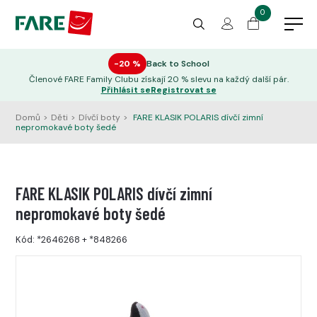
0
−20 %
Back to School
Členové FARE Family Clubu získají 20 % slevu na každý další pár.
Přihlásit se
Registrovat se
Domů
>
Děti
>
Dívčí boty
>
FARE KLASIK POLARIS dívčí zimní
nepromokavé boty šedé
FARE KLASIK POLARIS dívčí zimní
nepromokavé boty šedé
Kód:
*2646268
+
*848266