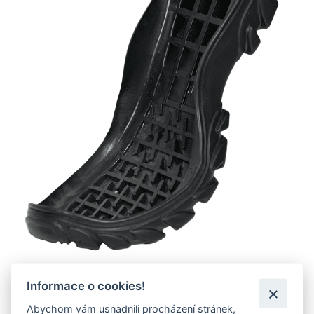
Informace o cookies!
KOMPATIBILNÍ S FARE-TEX
Abychom vám usnadnili procházení stránek,