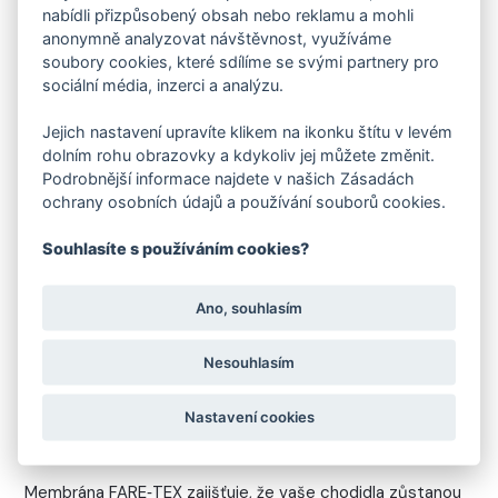
nabídli přizpůsobený obsah nebo reklamu a mohli
Ideální volba pro zimní a outdoorovou obuv s membránou
anonymně analyzovat návštěvnost, využíváme
soubory cookies, které sdílíme se svými partnery pro
sociální média, inzerci a analýzu.
Jejich nastavení upravíte klikem na ikonku štítu v levém
dolním rohu obrazovky a kdykoliv jej můžete změnit.
Podrobnější informace najdete v našich Zásadách
MEMBRÁNA FARE-TEX
ochrany osobních údajů a používání souborů cookies.
NEPROMOKAVÁ
Souhlasíte s používáním cookies?
MEMBRÁNA FARE-TEX
Ano, souhlasím
Nesouhlasím
Nastavení cookies
SUCHO A POHODLÍ V KAŽDÉM KROKU
Membrána FARE‑TEX zajišťuje, že vaše chodidla zůstanou