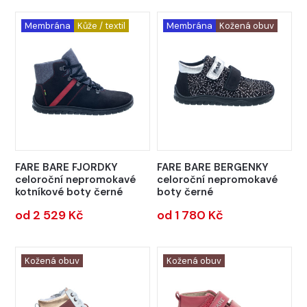
Membrána
Kůže / textil
Membrána
Kožená obuv
FARE BARE FJORDKY
FARE BARE BERGENKY
celoroční nepromokavé
celoroční nepromokavé
kotníkové boty černé
boty černé
od 2 529 Kč
od 1 780 Kč
Kožená obuv
Kožená obuv