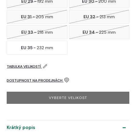
EU 29 -
192 mm
EU 30 -
200 mm
EU 31 -
205 mm
EU 32 -
213 mm
EU 33 -
218 mm
EU 34 -
225 mm
EU 35 -
232 mm
TABULKA VELIKOSTÍ
DOSTUPNOST NA PRODEJNÁCH
VYBERTE VELIKOST
Krátký popis