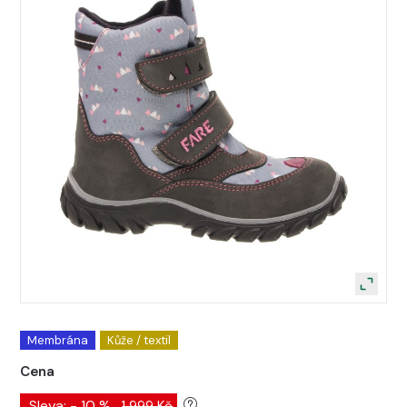
Membrána
Kůže / textil
Cena
Sleva: - 10 %
1 999 Kč