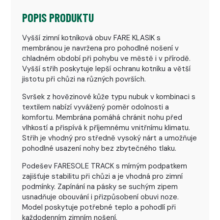
POPIS PRODUKTU
Vyšší zimní kotníková obuv FARE KLASIK s
membránou je navržena pro pohodlné nošení v
chladném období při pohybu ve městě i v přírodě.
Vyšší střih poskytuje lepší ochranu kotníku a větší
jistotu při chůzi na různých površích.
Svršek z hovězinové kůže typu nubuk v kombinaci s
textilem nabízí vyvážený poměr odolnosti a
komfortu. Membrána pomáhá chránit nohu před
vlhkostí a přispívá k příjemnému vnitřnímu klimatu.
Střih je vhodný pro středně vysoký nárt a umožňuje
pohodlné usazení nohy bez zbytečného tlaku.
Podešev FARESOLE TRACK s mírným podpatkem
zajišťuje stabilitu při chůzi a je vhodná pro zimní
podmínky. Zapínání na pásky se suchým zipem
usnadňuje obouvání i přizpůsobení obuvi noze.
Model poskytuje potřebné teplo a pohodlí při
každodenním zimním nošení.