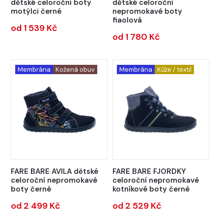
dětské celoroční boty
dětské celoroční
motýlci černé
nepromokavé boty
fiaolová
od 1 539 Kč
od 1 780 Kč
Membrána
Kožená obuv
Membrána
Kůže / textil
FARE BARE AVILA dětské
FARE BARE FJORDKY
celoroční nepromokavé
celoroční nepromokavé
boty černé
kotníkové boty černé
od 2 499 Kč
od 2 529 Kč