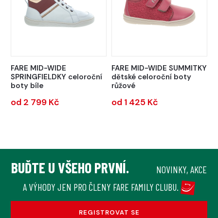
FARE MID-WIDE
FARE MID-WIDE SUMMITKY
SPRINGFIELDKY celoroční
dětské celoroční boty
boty bíle
růžové
od 2 799 Kč
od 1 425 Kč
BUĎTE U VŠEHO PRVNÍ.
NOVINKY, AKCE
A VÝHODY JEN PRO ČLENY FARE FAMILY CLUBU.
REGISTROVAT SE