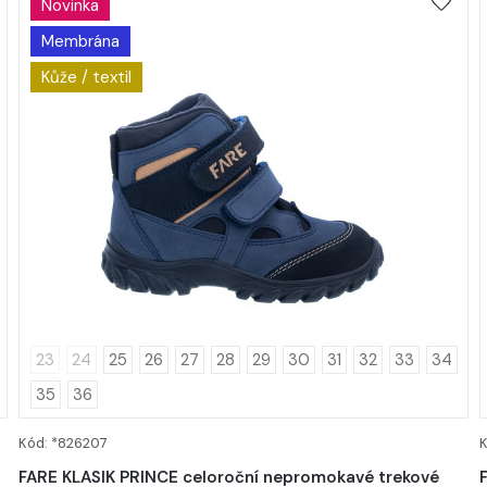
Novinka
Membrána
Kůže / textil
23
24
25
26
27
28
29
30
31
32
33
34
35
36
Kód: *826207
K
DETAIL
FARE KLASIK PRINCE celoroční nepromokavé trekové