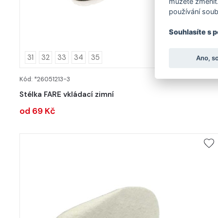
můžete změnit.
používání soub
Souhlasíte s 
31
32
33
34
35
Ano, s
Kód: *26051213-3
DETAIL
Stélka FARE vkládací zimní
od 69 Kč