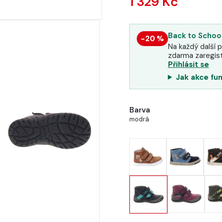
1 329 Kč
Back to School
−20 %
Na každý další p
zdarma zaregist
Přihlásit se
Jak akce fu
Barva
modrá