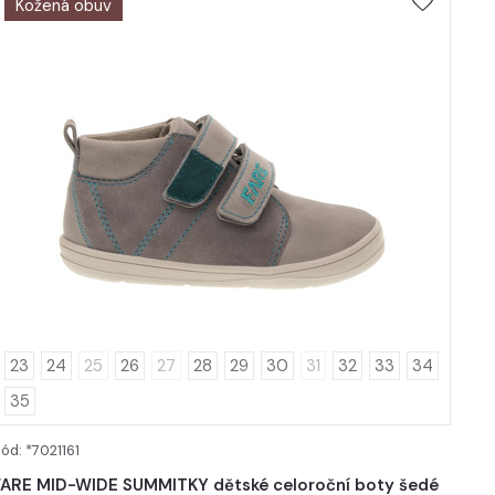
Kožená obuv
23
24
25
26
27
28
29
30
31
32
33
34
35
ód: *7021161
DETAIL
FARE MID-WIDE SUMMITKY dětské celoroční boty šedé