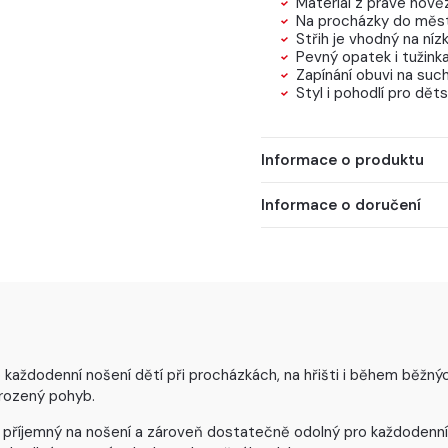
Materiál z pravé hově
Na procházky do města
Střih je vhodný na nízk
Pevný opatek i tužinka
Zapínání obuvi na such
Styl i pohodlí pro děts
Informace o produktu
Informace o doručení
každodenní nošení dětí při procházkách, na hřišti i během běžných 
irozený pohyb.
 příjemný na nošení a zároveň dostatečně odolný pro každodenní p