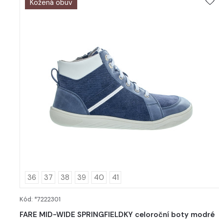
Kožená obuv
36
37
38
39
40
41
Kód: *7222301
DETAIL
FARE MID-WIDE SPRINGFIELDKY celoroční boty modré