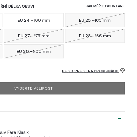
TŘNÍ DÉLKA OBUVI
JAK MĚŘIT OBUV FARE
EU 24 -
160 mm
EU 25 -
165 mm
EU 27 -
179 mm
EU 28 -
186 mm
EU 30 -
200 mm
DOSTUPNOST NA PRODEJNÁCH
VYBERTE VELIKOST
uv Fare Klasik.