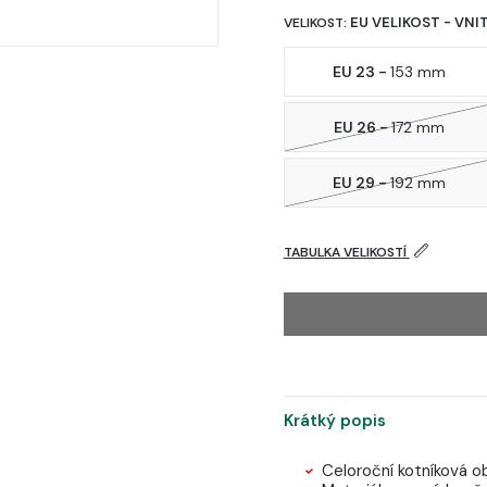
EU VELIKOST - VNI
VELIKOST:
EU 23 -
153 mm
EU 26 -
172 mm
EU 29 -
192 mm
TABULKA VELIKOSTÍ
Krátký popis
Celoroční kotníková ob