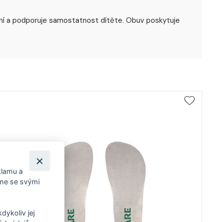
uvání a podporuje samostatnost dítěte. Obuv poskytuje
klamu a
íme se svými
dykoliv jej