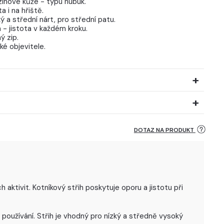
zinové kůže - typu nubuk.
 i na hřiště.
ý a střední nárt, pro střední patu.
 - jistota v každém kroku.
ý zip.
ké objevitele.
DOTAZ NA PRODUKT
aktivit. Kotníkový střih poskytuje oporu a jistotu při
oužívání. Střih je vhodný pro nízký a středně vysoký