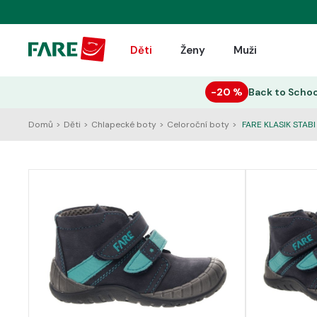
Děti
Ženy
Muži
−20 %
Back to Schoo
Domů
>
Děti
>
Chlapecké boty
>
Celoroční boty
>
FARE KLASIK STABI