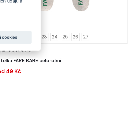
ch údajů a
19
20
21
22
23
24
25
26
27
í cookies
ód: *50071812-0
DETAIL
Stélka FARE BARE celoroční
od 49 Kč