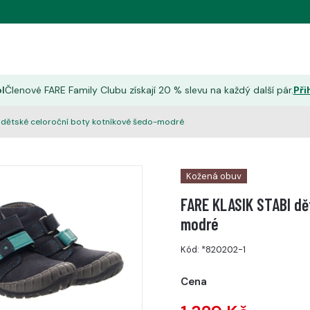
l
Členové FARE Family Clubu získají 20 % slevu na každý další pár.
Při
 dětské celoroční boty kotníkové šedo-modré
Kožená obuv
FARE KLASIK STABI dě
modré
Kód:
*820202-1
Cena