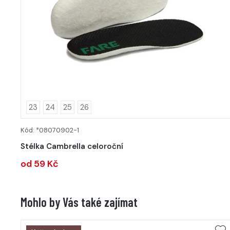
23
24
25
26
Kód: *08070902-1
DETAIL
Stélka Cambrella celoroční
od 59 Kč
Mohlo by Vás také zajímat