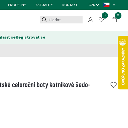
PRODEJNY
AKTUALITY
KONTAKT
0
0
hlásit se
Registrovat se
tské celoroční boty kotníkové šedo-