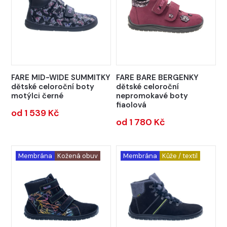
FARE MID-WIDE SUMMITKY
FARE BARE BERGENKY
dětské celoroční boty
dětské celoroční
motýlci černé
nepromokavé boty
fiaolová
od 1 539 Kč
od 1 780 Kč
Membrána
Kožená obuv
Membrána
Kůže / textil