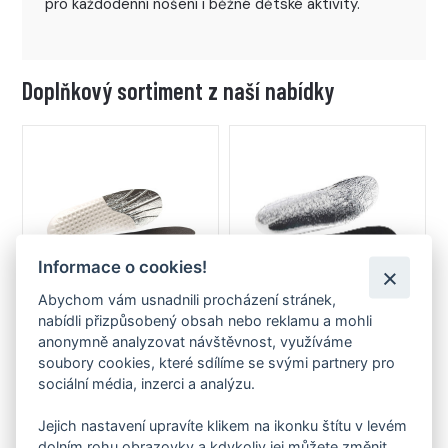
pro každodenní nošení i běžné dětské aktivity.
Doplňkový sortiment z naší nabídky
Informace o cookies!
Abychom vám usnadnili procházení stránek,
nabídli přizpůsobený obsah nebo reklamu a mohli
anonymně analyzovat návštěvnost, využíváme
Stélka FARE vkládací zimní
Stélka FARE zimní
soubory cookies, které sdílíme se svými partnery pro
od 69 Kč
od 69 Kč
sociální média, inzerci a analýzu.
Jejich nastavení upravíte klikem na ikonku štítu v levém
dolním rohu obrazovky a kdykoliv jej můžete změnit.