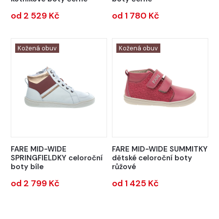
od 2 529 Kč
od 1 780 Kč
Kožená obuv
Kožená obuv
FARE MID-WIDE
FARE MID-WIDE SUMMITKY
SPRINGFIELDKY celoroční
dětské celoroční boty
boty bíle
růžové
od 2 799 Kč
od 1 425 Kč