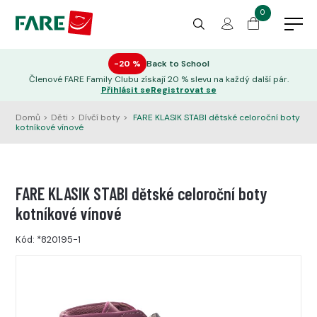
0
−20 %
Back to School
Členové FARE Family Clubu získají 20 % slevu na každý další pár.
Přihlásit se
Registrovat se
Domů
>
Děti
>
Dívčí boty
>
FARE KLASIK STABI dětské celoroční boty
kotníkové vínové
FARE KLASIK STABI dětské celoroční boty
kotníkové vínové
Kód:
*820195-1