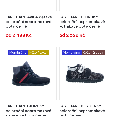
FARE BARE AVILA dětské
FARE BARE FJORDKY
celoroční nepromokavé
celoroční nepromokavé
boty černé
kotníkové boty černé
od 2 499 Kč
od 2 529 Kč
Membrána
Kůže / textil
Membrána
Kožená obuv
FARE BARE FJORDKY
FARE BARE BERGENKY
celoroční nepromokavé
celoroční nepromokavé
kotníkové boty černé
boty černé