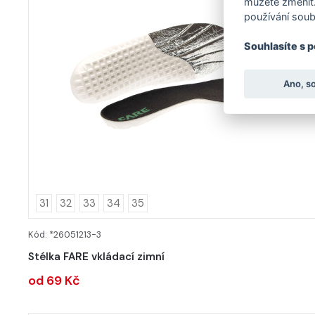
můžete změnit.
používání soub
Souhlasíte s 
Ano, s
31
32
33
34
35
Kód: *26051213-3
DETAIL
Stélka FARE vkládací zimní
od 69 Kč