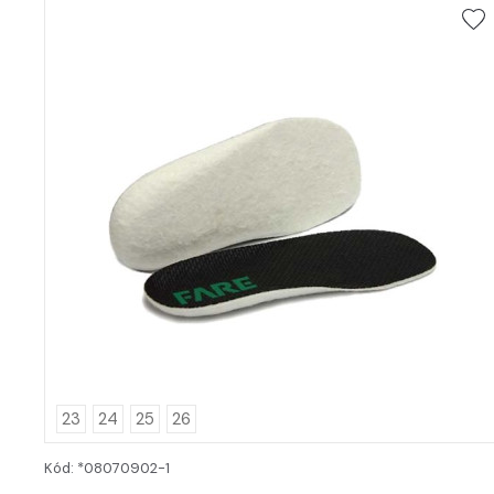
23
24
25
26
Kód: *08070902-1
DETAIL