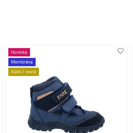
Novinka
Membrána
Kůže / textil