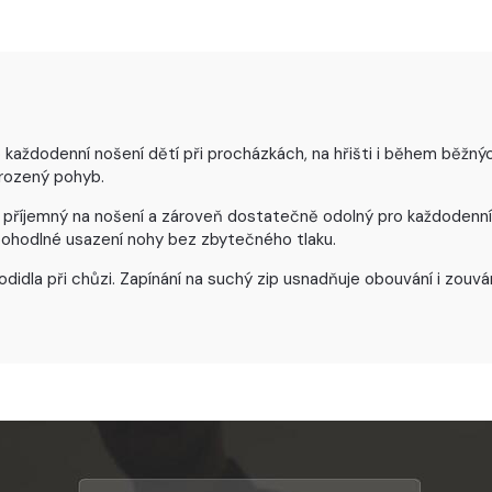
každodenní nošení dětí při procházkách, na hřišti i během běžných 
irozený pohyb.
 příjemný na nošení a zároveň dostatečně odolný pro každodenní p
 pohodlné usazení nohy bez zbytečného tlaku.
chodidla při chůzi. Zapínání na suchý zip usnadňuje obouvání i zo