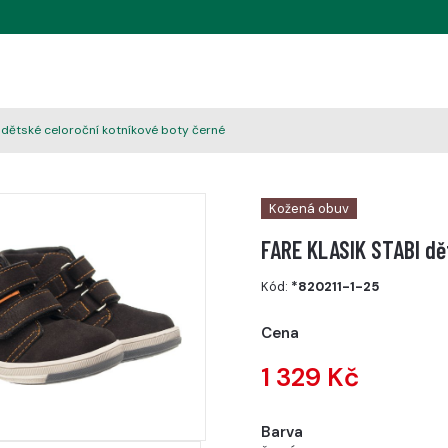
 dětské celoroční kotníkové boty černé
Kožená obuv
FARE KLASIK STABI dě
Kód:
*820211-1-25
Cena
1 329 Kč
Barva