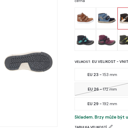
černá
EU VELIKOST - VNI
VELIKOST:
EU 23 -
153 mm
EU 26 -
172 mm
EU 29 -
192 mm
Skladem. Brzy může být u
TABULKA VELIKOSTÍ