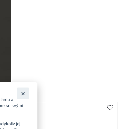
klamu a
íme se svými
dykoliv jej