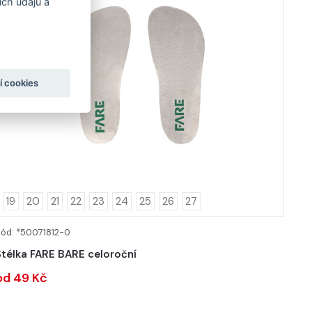
ch údajů a
í cookies
19
20
21
22
23
24
25
26
27
ód: *50071812-0
DETAIL
Stélka FARE BARE celoroční
od 49 Kč