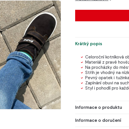
Krátký popis
Celoroční kotníková ob
Materiál z pravé hově
Na procházky do města
Střih je vhodný na nízk
Pevný opatek i tužinka
Zapínání obuvi na such
Styl i pohodlí pro kaž
Informace o produktu
Informace o doručení