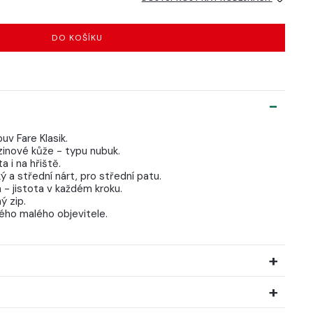
DO KOŠÍKU
uv Fare Klasik.
zinové kůže - typu nubuk.
 i na hřiště.
ý a střední nárt, pro střední patu.
 - jistota v každém kroku.
ý zip.
dého malého objevitele.