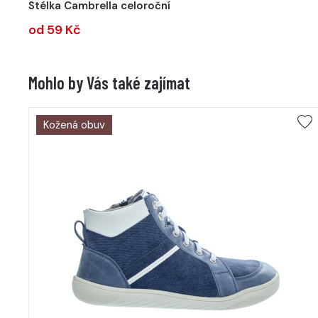
Stélka Cambrella celoroční
od 59 Kč
Mohlo by Vás také zajímat
Kožená obuv