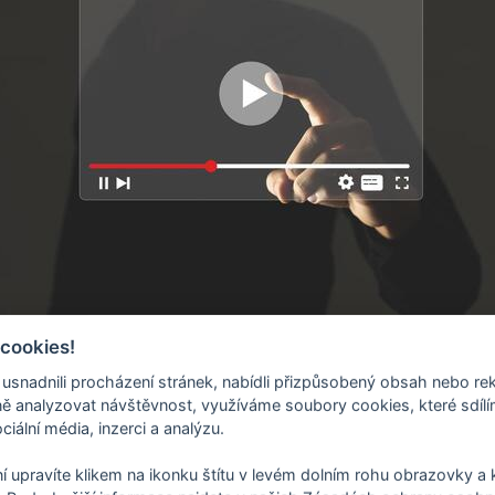
 cookies!
nadnili procházení stránek, nabídli přizpůsobený obsah nebo re
 analyzovat návštěvnost, využíváme soubory cookies, které sdíl
ciální média, inzerci a analýzu.
í upravíte klikem na ikonku štítu v levém dolním rohu obrazovky a k