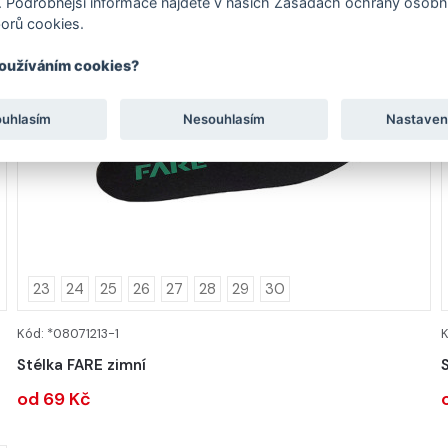
 Podrobnější informace najdete v našich Zásadách ochrany osobní
orů cookies.
používáním cookies?
ouhlasím
Nesouhlasím
Nastaven
23
24
25
26
27
28
29
30
Kód: *08071213-1
K
DETAIL
Stélka FARE zimní
od 69 Kč