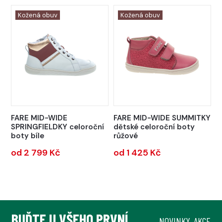
Kožená obuv
Kožená obuv
FARE MID-WIDE
FARE MID-WIDE SUMMITKY
SPRINGFIELDKY celoroční
dětské celoroční boty
boty bíle
růžové
od 2 799 Kč
od 1 425 Kč
BUĎTE U VŠEHO PRVNÍ.
NOVINKY, AKCE