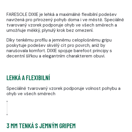
FARESOLE DIXIE je lehká a maximálně flexibilní podešev
navržená pro přirozený pohyb doma i ve městě. Speciálně
tvarovaný vzorek podporuje ohyb ve všech směrech a
umožňuje měkký, plynulý krok bez omezení.
Díky tenkému profilu a jemnému celoplošnému gripu
poskytuje podešev skvělý cit pro povrch, aniž by
narušovala komfort. DIXIE spojuje barefoot principy s
decentní šířkou a elegantním charakterem obuvi.
LEHKÁ A FLEXIBILNÍ
Speciálně tvarovaný vzorek podporuje volnost pohybu a
ohyb ve všech směrech
3 MM TENKÁ S JEMNÝM GRIPEM