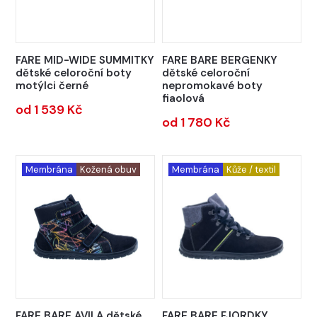
FARE MID-WIDE SUMMITKY
FARE BARE BERGENKY
dětské celoroční boty
dětské celoroční
motýlci černé
nepromokavé boty
fiaolová
od 1 539 Kč
od 1 780 Kč
Membrána
Kožená obuv
Membrána
Kůže / textil
FARE BARE AVILA dětské
FARE BARE FJORDKY