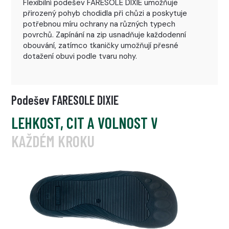
Flexibilní podešev FARESOLE DIXIE umožňuje
přirozený pohyb chodidla při chůzi a poskytuje
potřebnou míru ochrany na různých typech
povrchů. Zapínání na zip usnadňuje každodenní
obouvání, zatímco tkaničky umožňují přesné
dotažení obuvi podle tvaru nohy.
Podešev FARESOLE DIXIE
LEHKOST, CIT A VOLNOST V
KAŽDÉM KROKU