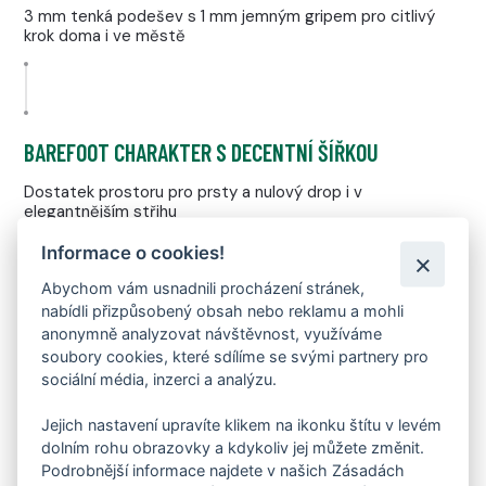
3 mm tenká podešev s 1 mm jemným gripem pro citlivý
krok doma i ve městě
BAREFOOT CHARAKTER S DECENTNÍ ŠÍŘKOU
Dostatek prostoru pro prsty a nulový drop i v
elegantnějším střihu
OTISKY PRSTŮ VE VZORKU
Informace o cookies!
Abychom vám usnadnili procházení stránek,
Designový i funkční prvek podporující citlivý kontakt s
nabídli přizpůsobený obsah nebo reklamu a mohli
povrchem
anonymně analyzovat návštěvnost, využíváme
NULOVÝ DROP & ROVNÝ PROFIL
soubory cookies, které sdílíme se svými partnery pro
sociální média, inzerci a analýzu.
Vyvážený a stabilní krok bez zvýšené paty nebo špičky
Jejich nastavení upravíte klikem na ikonku štítu v levém
dolním rohu obrazovky a kdykoliv jej můžete změnit.
Podrobnější informace najdete v našich Zásadách