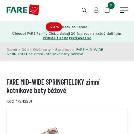
0
−20 %
Back to School
Členové FARE Family Clubu získají 20 % slevu na každý další pár.
Přihlásit se
Registrovat se
Domů
>
Děti
>
Dívčí boty
>
Barefoot
>
FARE MID-WIDE
SPRINGFIELDKY zimní kotníkové boty béžové
FARE MID-WIDE SPRINGFIELDKY zimní
kotníkové boty béžové
Kód:
*7242281