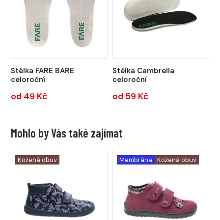
Stélka FARE BARE
Stélka Cambrella
celoroční
celoroční
od 49 Kč
od 59 Kč
Mohlo by Vás také zajímat
Kožená obuv
Membrána
Kožená obuv