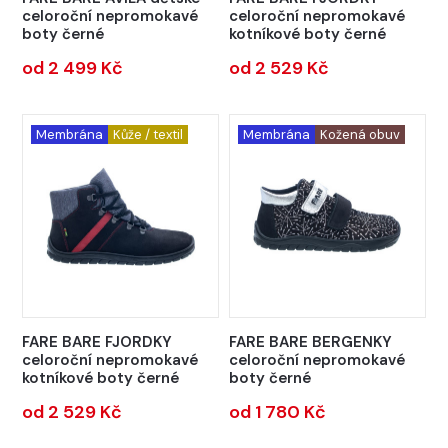
celoroční nepromokavé
celoroční nepromokavé
boty černé
kotníkové boty černé
od 2 499 Kč
od 2 529 Kč
Membrána
Kůže / textil
Membrána
Kožená obuv
FARE BARE FJORDKY
FARE BARE BERGENKY
celoroční nepromokavé
celoroční nepromokavé
kotníkové boty černé
boty černé
od 2 529 Kč
od 1 780 Kč