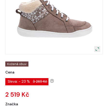
Kožená obuv
Cena
Sleva: - 23 %
3 269 Kč
2 519 Kč
Značka