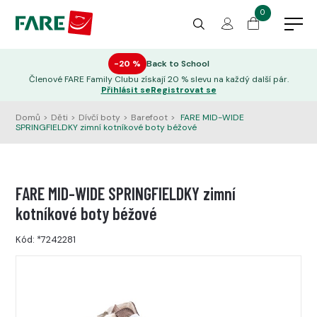
0
−20 %
Back to School
Členové FARE Family Clubu získají 20 % slevu na každý další pár.
Přihlásit se
Registrovat se
Domů
>
Děti
>
Dívčí boty
>
Barefoot
>
FARE MID-WIDE
SPRINGFIELDKY zimní kotníkové boty béžové
FARE MID-WIDE SPRINGFIELDKY zimní
kotníkové boty béžové
Kód:
*7242281