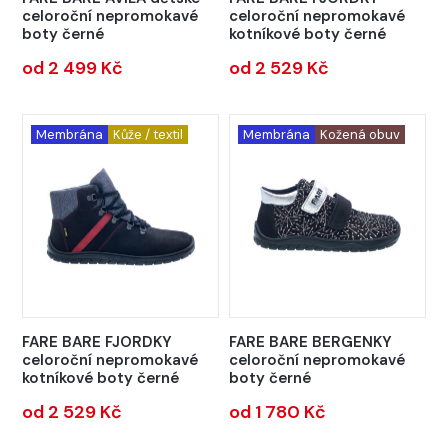
celoroční nepromokavé
celoroční nepromokavé
boty černé
kotníkové boty černé
od 2 499 Kč
od 2 529 Kč
Membrána
Kůže / textil
Membrána
Kožená obuv
FARE BARE FJORDKY
FARE BARE BERGENKY
celoroční nepromokavé
celoroční nepromokavé
kotníkové boty černé
boty černé
od 2 529 Kč
od 1 780 Kč