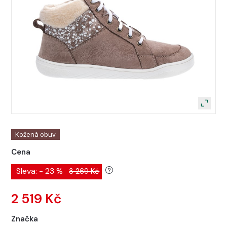
Kožená obuv
Cena
Sleva: - 23 %
3 269 Kč
2 519 Kč
Značka