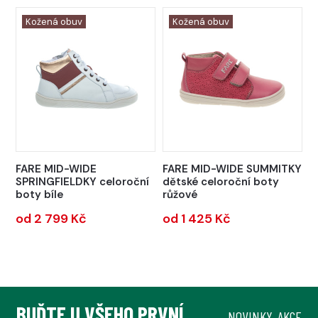
Kožená obuv
Kožená obuv
FARE MID-WIDE
FARE MID-WIDE SUMMITKY
SPRINGFIELDKY celoroční
dětské celoroční boty
boty bíle
růžové
od 2 799 Kč
od 1 425 Kč
BUĎTE U VŠEHO PRVNÍ.
NOVINKY, AKCE