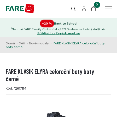
0
−20 %
Back to School
Členové FARE Family Clubu získají 20 % slevu na každý další pár.
Přihlásit se
Registrovat se
Domů
>
Děti
>
Nové modely
>
FARE KLASIK ELYRA celoroční boty
boty černé
FARE KLASIK ELYRA celoroční boty boty
černé
Kód:
*2617114