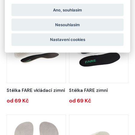
Doplňkový sortiment z naší nabídky
Ano, souhlasím
Nesouhlasím
Nastavení cookies
Stélka FARE vkládací zimní
Stélka FARE zimní
od 69 Kč
od 69 Kč