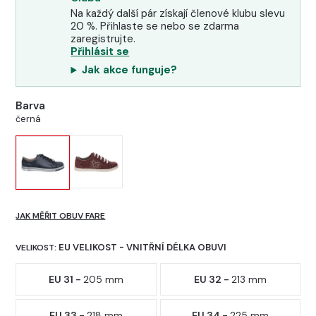
Na každý další pár získají členové klubu slevu
20 %. Přihlaste se nebo se zdarma
zaregistrujte.
Přihlásit se
Jak akce funguje?
Barva
černá
JAK MĚŘIT OBUV FARE
EU VELIKOST - VNITŘNÍ DÉLKA OBUVI
VELIKOST:
EU 31 -
205 mm
EU 32 -
213 mm
EU 33 -
218 mm
EU 34 -
225 mm