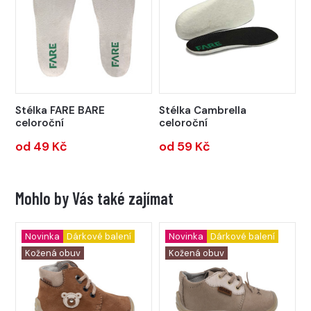
Stélka FARE BARE
Stélka Cambrella
celoroční
celoroční
od 49 Kč
od 59 Kč
Mohlo by Vás také zajímat
Novinka
Dárkové balení
Novinka
Dárkové balení
Kožená obuv
Kožená obuv