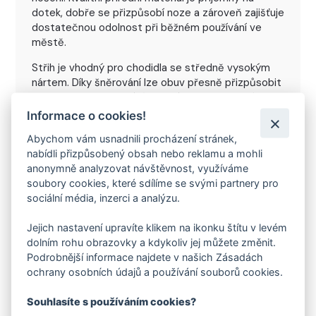
dotek, dobře se přizpůsobí noze a zároveň zajišťuje
dostatečnou odolnost při běžném používání ve
městě.
Střih je vhodný pro chodidla se středně vysokým
nártem. Díky šněrování lze obuv přesně přizpůsobit
tvaru nohy, což přispívá k lepší fixaci a celkovému
komfortu při chůzi. Správné dotažení zároveň
Informace o cookies!
pomáhá udržet stabilitu při každodenním pohybu.
Abychom vám usnadnili procházení stránek,
Rovná podešev s minimálním podpatkem cca 2 mm
nabídli přizpůsobený obsah nebo reklamu a mohli
podporuje přirozený došlap a pohodlný pohyb.
anonymně analyzovat návštěvnost, využíváme
Konstrukce obuvi je navržena tak, aby poskytovala
soubory cookies, které sdílíme se svými partnery pro
jistotu při chůzi po městském povrchu a zároveň
sociální média, inzerci a analýzu.
zachovala dostatečné pohodlí i při delším nošení.
Jejich nastavení upravíte klikem na ikonku štítu v levém
Díky svému jednoduchému a čistému vzhledu se
dolním rohu obrazovky a kdykoliv jej můžete změnit.
obuv snadno kombinuje s různými styly oblečení. Je
Podrobnější informace najdete v našich Zásadách
vhodná pro každodenní využití – od běžných
ochrany osobních údajů a používání souborů cookies.
pochůzek až po delší procházky.
Souhlasíte s používáním cookies?