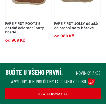
FARE FIRST FOOTSIE
FARE FIRST JOLLY dětské
dětské celoroční boty
celoroční boty béžové
hnědé
od 989 Kč
od 989 Kč
BUĎTE U VŠEHO PRVNÍ.
NOVINKY, AKCE
A VÝHODY JEN PRO ČLENY FARE FAMILY CLUBU.
REGISTROVAT SE