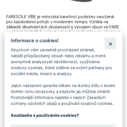
FARESOLE VIBE je městská barefoot podešev navržená
pro každodenní pohyb v moderním tempu. Vznikla na
základě dlouholetých zkušeností s vývojem obuvi ve FARE
ve Valašských Kloboukách a kombinuje funkčnost, eleganci
a přirozený pohyb chodidla.
Informace o cookies!
Ultratenká konstrukce s jemným gripem nabízí čistý
Abychom vám usnadnili procházení stránek,
kontakt se zemí bez rušivých prvků. Díky nulovému dropu a
nabídli přizpůsobený obsah nebo reklamu a mohli
vysoké flexibilitě poskytuje FARESOLE VIBE autentický
barefoot pocit při chůzi po městě – v práci, ve volném
anonymně analyzovat návštěvnost, využíváme
čase i při celodenním nošení.
soubory cookies, které sdílíme se svými partnery pro
sociální média, inzerci a analýzu.
Jejich nastavení upravíte klikem na ikonku štítu v levém
VYVINUTO A VYROBENO VE FARE
dolním rohu obrazovky a kdykoliv jej můžete změnit.
Podrobnější informace najdete v našich Zásadách
Vlastní konstrukce navržená pro městské prostředí,
výroba ve Valašských Kloboukách
ochrany osobních údajů a používání souborů cookies.
Souhlasíte s používáním cookies?