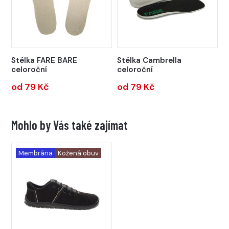
Stélka FARE BARE
Stélka Cambrella
celoroční
celoroční
od 79 Kč
od 79 Kč
Mohlo by Vás také zajímat
Membrána
Kožená obuv