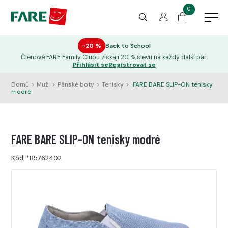
0
−20 %
Back to School
Členové FARE Family Clubu získají 20 % slevu na každý další pár.
Přihlásit se
Registrovat se
Domů
>
Muži
>
Pánské boty
>
Tenisky
>
FARE BARE SLIP-ON tenisky
modré
FARE BARE SLIP-ON tenisky modré
Kód:
*B5762402