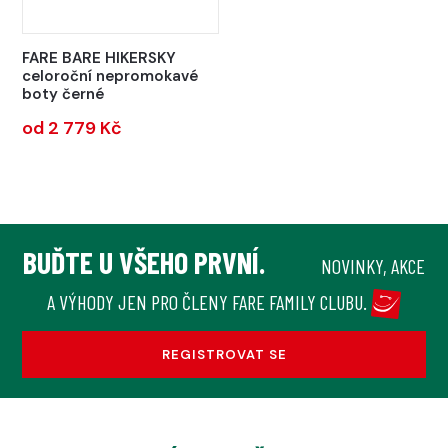
FARE BARE HIKERSKY
celoroční nepromokavé
boty černé
od 2 779 Kč
BUĎTE U VŠEHO PRVNÍ.
NOVINKY, AKCE
A VÝHODY JEN PRO ČLENY FARE FAMILY CLUBU.
REGISTROVAT SE