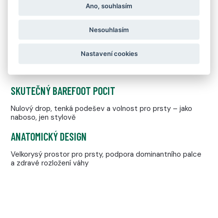
Ano, souhlasím
OPTIMALIZOVÁNO PRO MĚSTO
Ideální pro dlažbu, beton, asfalt, interiéry i každodenní
Nesouhlasím
městský provoz
Nastavení cookies
SKUTEČNÝ BAREFOOT POCIT
Nulový drop, tenká podešev a volnost pro prsty – jako
naboso, jen stylově
ANATOMICKÝ DESIGN
Velkorysý prostor pro prsty, podpora dominantního palce
a zdravé rozložení váhy