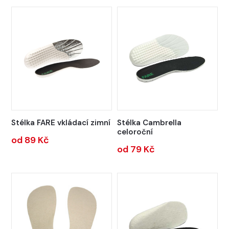
Stélka FARE vkládací zimní
Stélka Cambrella
celoroční
od 89 Kč
od 79 Kč